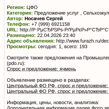
Регион:
ЦФО
Категория:
Предложение услуг , Сельхозку
Автор:
Носачев Сергей
Телефон:
+7 (999) 6921158
URL:
http://Р·РµСЂРЅРѕ-РґРµРєР»Р°СЂР°С
Размещено:
22.04.2026 23:40
Адрес объявления:
http://www.furazh.ru/de
Просмотры:
сегодня: 1, всего: 193
Смотрите также предложения на Промышле
(pdo.ru):
Спрос и предложение: ячмень
Объявление размещено в разделах:
Центральный ФО РФ, спрос и предложение:
Центральный ФО РФ, спрос и предложение:
Информация, цены, новости, аналитика:
Дополнительная информация
далее
Фото з