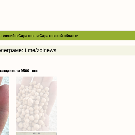
явлений в Саратове и Саратовской области
елеграме:
t.me/zolnews
изводителя 9500 тонн