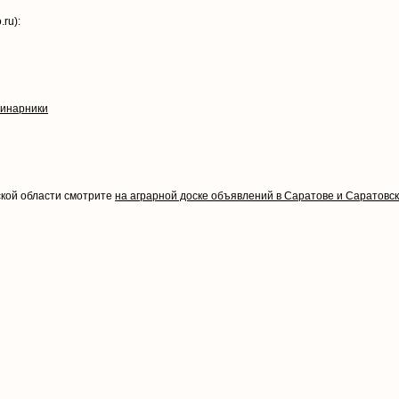
ru):
винарники
ской области смотрите
на аграрной доске объявлений в Саратове и Саратовс