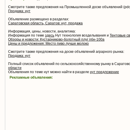
Смотрите также предложения на Промышленной доске объявлений (pdo.
Продажа: нут
Объявление размещено в разделах:
Саратовская область, Саратов: нут, продажа
Информация, цены, новости, аналитика:
Информация по теме
здесь
Нут технология возделывания и
Тентовые с
Обзоры и новости: Кустарниково-болотный плуг пбн-100а
Цены и предложения: Место пиво лучше молоко
Смотрите также предложения на доске объявлений аграрного рынка:
Продажа: нут
Полный список объявлений по сельскохозяйственному рынку в Саратов
области
Объявления по теме нут можно найти в разделе
нут предложение
Рекламные объявления: