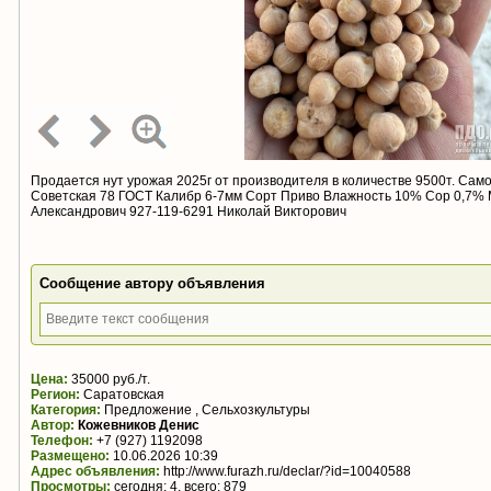
Продается нут урожая 2025г от производителя в количестве 9500т. Само
Советская 78 ГОСТ Калибр 6-7мм Сорт Приво Влажность 10% Сор 0,7%
Александрович 927-119-6291 Николай Викторович
Сообщение автору объявления
Цена:
35000 руб./т.
Регион:
Саратовская
Категория:
Предложение , Сельхозкультуры
Автор:
Кожевников Денис
Телефон:
+7 (927) 1192098
Размещено:
10.06.2026 10:39
Адрес объявления:
http://www.furazh.ru/declar/?id=10040588
Просмотры:
сегодня: 4, всего: 879