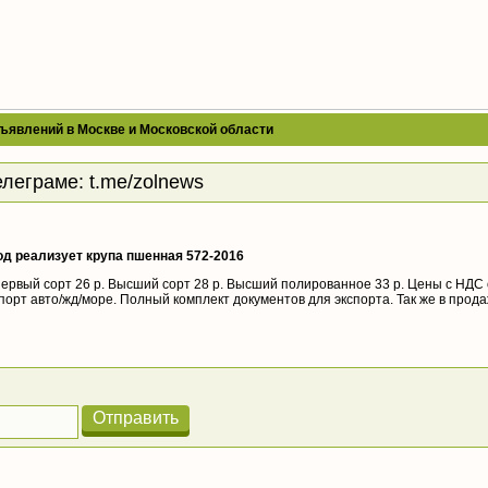
ъявлений в Москве и Московской области
елеграме:
t.me/zolnews
од реализует крупа пшенная 572-2016
ервый сорт 26 р. Высший сорт 28 р. Высший полированное 33 р. Цены с НДС 
экспорт авто/жд/море. Полный комплект документов для экспорта. Так же в прод
Отправить