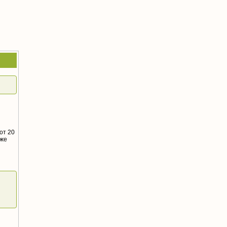
от 20
аже