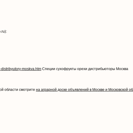
ru):
i-distribyutory-moskva.htm
Специи сухофрукты орехи дистрибьюторы Москва
кой области смотрите
на аграрной доске объявлений в Москве и Московской о