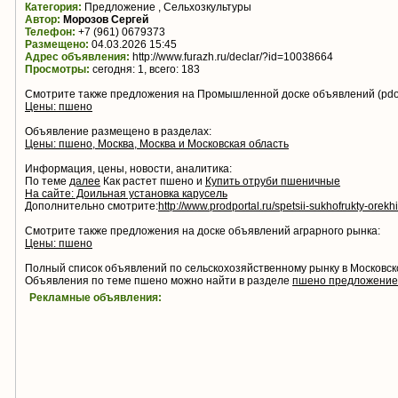
Категория:
Предложение , Сельхозкультуры
Автор:
Морозов Сергей
Телефон:
+7 (961) 0679373
Размещено:
04.03.2026 15:45
Адрес объявления:
http://www.furazh.ru/declar/?id=10038664
Просмотры:
сегодня: 1, всего: 183
Смотрите также предложения на Промышленной доске объявлений (pdo.
Цены: пшено
Объявление размещено в разделах:
Цены: пшено, Москва, Москва и Московская область
Информация, цены, новости, аналитика:
По теме
далее
Как растет пшено и
Купить отруби пшеничные
На сайте: Доильная установка карусель
Дополнительно смотрите:
http://www.prodportal.ru/spetsii-sukhofrukty-orekh
Смотрите также предложения на доске объявлений аграрного рынка:
Цены: пшено
Полный список объявлений по сельскохозяйственному рынку в Московс
Объявления по теме пшено можно найти в разделе
пшено предложение
Рекламные объявления: