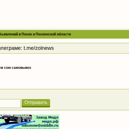
бъявлений в Пензе и Пензенской области
елеграме:
t.me/zolnews
ем сою самовывоз
Отправить