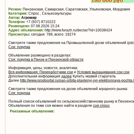
Регион:
Пензенская, Самарская, Саратовская, Ульяновская, Мордовия
Категория:
Спрос , Сельхозкультуры
Автор:
Агромир
Телефон:
+7 (937) 9710222
Размещено:
07.08.2026 15:24
Адрес объявления:
http://www.furazh.ru/declar/?id=10038424
Просмотры:
сегодня: 789, всего: 19274
Смотрите также предложения на Промышленной доске объявлений (pdo.
Соя: покупка
Объявление размещено в разделах:
Соя: покупка в Пензе и Пензенской области
Информация, цены, новости, аналитика:
Вся информация: Переработчики сои
и
Условия выращивания сои сои
Дополнительная информация
далее
Купить червей старатель
Далее
http://www.prodportal.ru/oao-orbita-plavlenyj-syr-elektronnaya-pochta
Смотрите также предложения на доске объявлений аграрного рынка:
Соя: покупка
Полный список объявлений по сельскохозяйственному рынку в Пензенс
Объявления по теме соя можно найти в разделе
соя спрос
Рекламные объявления: