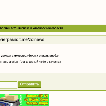
влений в Ульяновске и Ульяновской области
елеграме:
t.me/zolnews
о урожая самовывоз форма оплаты любая
оплаты любая Гост влажный любого качества
Отправить