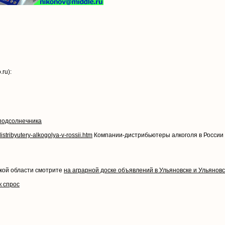
ru):
подсолнечника
istribyutery-alkogolya-v-rossii.htm
Компании-дистрибьютеры алкоголя в России
кой области смотрите
на аграрной доске объявлений в Ульяновске и Ульянов
к спрос