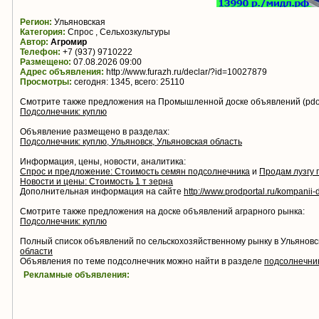
Регион:
Ульяновская
Категория:
Спрос , Сельхозкультуры
Автор:
Агромир
Телефон:
+7 (937) 9710222
Размещено:
07.08.2026 09:00
Адрес объявления:
http://www.furazh.ru/declar/?id=10027879
Просмотры:
сегодня: 1345, всего: 25110
Смотрите также предложения на Промышленной доске объявлений (pdo.
Подсолнечник: куплю
Объявление размещено в разделах:
Подсолнечник: куплю, Ульяновск, Ульяновская область
Информация, цены, новости, аналитика:
Спрос и предложение: Стоимость семян подсолнечника
и
Продам лузгу 
Новости и цены: Стоимость 1 т зерна
Дополнительная информация на сайте
http://www.prodportal.ru/kompanii-d
Смотрите также предложения на доске объявлений аграрного рынка:
Подсолнечник: куплю
Полный список объявлений по сельскохозяйственному рынку в Ульяновс
области
Объявления по теме подсолнечник можно найти в разделе
подсолнечни
Рекламные объявления: