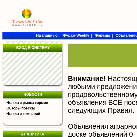
На главную
|
Фураж-Weekly
|
Форумы
|
Объявлени
ВХОД В СИСТЕМУ
Внимание!
Настояща
любыми предложения
продовольственному 
НОВОСТИ
объявления ВСЕ пос
Новости рынка кормов
Обзоры прессы
следующих
Правил
.
Новости компаний
Объявления аграрно
доске объявлений 0
АНАЛИТИКА