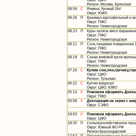
Округ: ЦФО
Регион: Москва, Брянская
08:59
С
Ячмень Урожай 26г!
Округ: ЮФО
08:26
П
Крахмал картофельный и к
Округ: ПФО
Регион: Нижегородская
08:23
П
Куры халяль мясо баранина
Округ: ПФО
Регион: Нижегородская
08:21
П
Соль пищевая поваренная 1 
Округ: ПФО
Регион: Нижегородская
08:19
П
Сахар комовой кусок крупны
Округ: ПФО
Регион: Нижегородская
07:26
С
Купим сою,лен,гречиху,гор
Округ: ЦФО
Регион: Тульская
06:22
С
Куплю кукурузу!
Округ: ЦФО, ЮФО
05:13
У
Поможем оформить Деклар
Округ: ПФО
00:08
У
Декларация на зерно с ак
Округ: СЗФО
19:03
У
Поможем оформить Деклар
Округ: ЦФО
18:35
П
Сельскохозяйственное пред
Округ: Южный ФО РФ
Регион:Краснодарский