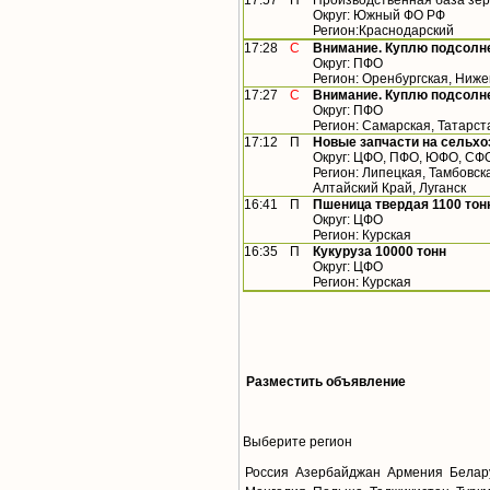
17:57
П
Производственная база зер
Округ: Южный ФО РФ
Регион:Краснодарский
17:28
С
Внимание. Куплю подсолн
Округ: ПФО
Регион: Оренбургская, Ниже
17:27
С
Внимание. Куплю подсолн
Округ: ПФО
Регион: Самарская, Татарст
17:12
П
Новые запчасти на сельхо
Округ: ЦФО, ПФО, ЮФО, СФ
Регион: Липецкая, Тамбовск
Алтайский Край, Луганск
16:41
П
Пшеница твердая 1100 тон
Округ: ЦФО
Регион: Курская
16:35
П
Кукуруза 10000 тонн
Округ: ЦФО
Регион: Курская
Разместить объявление
Выберите регион
Россия
Азербайджан
Армения
Белар