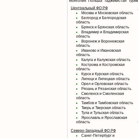
Монголия
Польша
Таджикистан
Турк
Центральный ФО РФ
Москва и Московская область
Белгород и Белгородская
область
Брянск и Брянская область
Владимир и Владимирская
область
Воронеж и Воронежская
область
Иваново и Ивановская
область
Калуга и Калужская область
Кострома и Костромская
область
Курск и Курская область
Липецк и Липецкая область
Орел и Орловская область
Рязань и Рязанская область
Смоленск и Смоленская
область
Тамбов и Тамбовская область
Тверь и Тверская область
Тула и Тульская область
Ярославль и Ярославская
область
Северо-Западный ФО РФ
Санкт-Петербург и