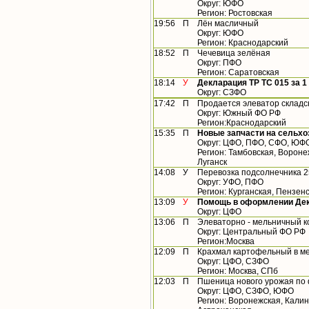
Округ: ЮФО
Регион: Ростовская
19:56
П
Лён масличный
Округ: ЮФО
Регион: Краснодарский
18:52
П
Чечевица зелёная
Округ: ПФО
Регион: Саратовская
18:14
У
Декларация ТР ТС 015 за 1 
Округ: СЗФО
17:42
П
Продается элеватор складс
Округ: Южный ФО РФ
Регион:Краснодарский
15:35
П
Новые запчасти на сельхо
Округ: ЦФО, ПФО, СФО, ЮФ
Регион: Тамбовская, Вороне
Луганск
14:08
У
Перевозка подсолнечника 2
Округ: УФО, ПФО
Регион: Курганская, Пензен
13:09
У
Помощь в оформлении Дек
Округ: ЦФО
13:06
П
Элеваторно - мельничный к
Округ: Центральный ФО РФ
Регион:Москва
12:09
П
Крахмал картофельный в ме
Округ: ЦФО, СЗФО
Регион: Москва, СПб
12:03
П
Пшеница нового урожая по 
Округ: ЦФО, СЗФО, ЮФО
Регион: Воронежская, Калин