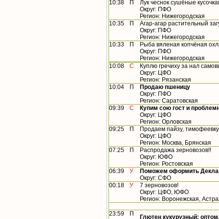
10:38
П
Лук чеснок сушёные кусочк
Округ: ПФО
Регион: Нижегородская
10:35
П
Агар-агар растительный заг
Округ: ПФО
Регион: Нижегородская
10:33
П
Рыба вяленая копчёная ох
Округ: ПФО
Регион: Нижегородская
10:08
С
Куплю гречиху за нал само
Округ: ЦФО
Регион: Рязанская
10:04
П
Продаю пшеницу
Округ: ПФО
Регион: Саратовская
09:39
С
Купим сою гост и проблем
Округ: ЦФО
Регион: Орловская
09:25
П
Продаем пайзу, тимофеевку,
Округ: ЦФО
Регион: Москва, Брянская
07:25
П
Распродажа зерновозов!!
Округ: ЮФО
Регион: Ростовская
06:39
У
Поможем оформить Деклар
Округ: СФО
00:18
У
7 зерновозов!
Округ: ЦФО, ЮФО
Регион: Воронежская, Астр
23:59
П
Глютен кукурузный: оптом