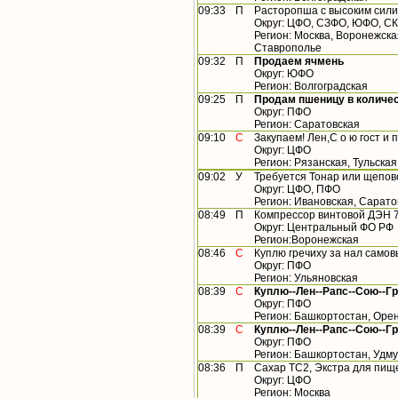
09:33
П
Расторопша с высоким сил
Округ: ЦФО, СЗФО, ЮФО, С
Регион: Москва, Воронежска
Ставрополье
09:32
П
Продаем ячмень
Округ: ЮФО
Регион: Волгоградская
09:25
П
Продам пшеницу в количест
Округ: ПФО
Регион: Саратовская
09:10
С
Закупаем! Лен,С о ю гост и п
Округ: ЦФО
Регион: Рязанская, Тульская
09:02
У
Требуется Тонар или щепов
Округ: ЦФО, ПФО
Регион: Ивановская, Сарато
08:49
П
Компрессор винтовой ДЭН 
Округ: Центральный ФО РФ
Регион:Воронежская
08:46
С
Куплю гречиху за нал само
Округ: ПФО
Регион: Ульяновская
08:39
С
Куплю--Лен--Рапс--Сою--Гр
Округ: ПФО
Регион: Башкортостан, Орен
08:39
С
Куплю--Лен--Рапс--Сою--Гр
Округ: ПФО
Регион: Башкортостан, Удму
08:36
П
Сахар ТС2, Экстра для пище
Округ: ЦФО
Регион: Москва