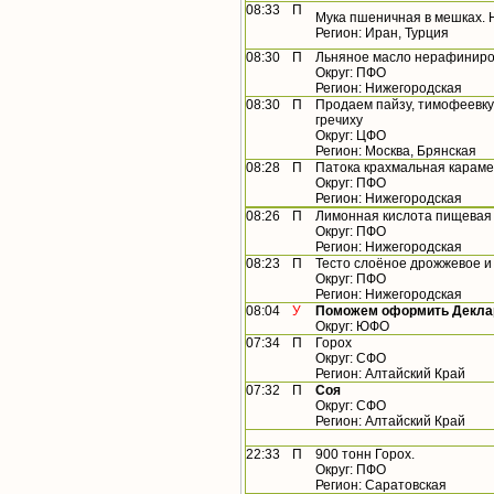
08:33
П
Мука пшеничная в мешках. Н
Регион: Иран, Турция
08:30
П
Льняное масло нерафиниро
Округ: ПФО
Регион: Нижегородская
08:30
П
Продаем пайзу, тимофеевку, 
гречиху
Округ: ЦФО
Регион: Москва, Брянская
08:28
П
Патока крахмальная караме
Округ: ПФО
Регион: Нижегородская
08:26
П
Лимонная кислота пищевая
Округ: ПФО
Регион: Нижегородская
08:23
П
Тесто слоёное дрожжевое 
Округ: ПФО
Регион: Нижегородская
08:04
У
Поможем оформить Деклар
Округ: ЮФО
07:34
П
Горох
Округ: СФО
Регион: Алтайский Край
07:32
П
Соя
Округ: СФО
Регион: Алтайский Край
22:33
П
900 тонн Горох.
Округ: ПФО
Регион: Саратовская