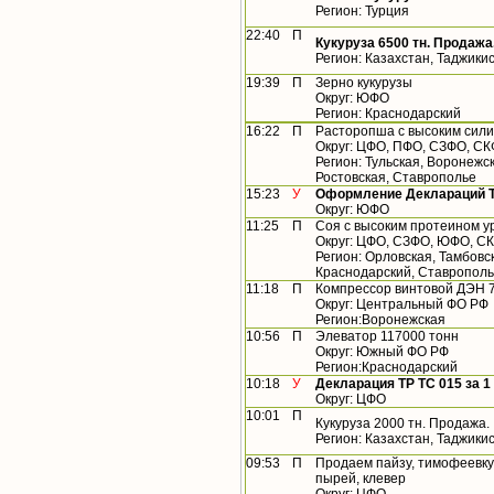
Регион: Турция
22:40
П
Кукуруза 6500 тн. Продажа
Регион: Казахстан, Таджики
19:39
П
Зерно кукурузы
Округ: ЮФО
Регион: Краснодарский
16:22
П
Расторопша с высоким сил
Округ: ЦФО, ПФО, СЗФО, С
Регион: Тульская, Воронежс
Ростовская, Ставрополье
15:23
У
Оформление Деклараций ТР
Округ: ЮФО
11:25
П
Соя с высоким протеином у
Округ: ЦФО, СЗФО, ЮФО, С
Регион: Орловская, Тамбовс
Краснодарский, Ставропол
11:18
П
Компрессор винтовой ДЭН 
Округ: Центральный ФО РФ
Регион:Воронежская
10:56
П
Элеватор 117000 тонн
Округ: Южный ФО РФ
Регион:Краснодарский
10:18
У
Декларация ТР ТС 015 за 1 
Округ: ЦФО
10:01
П
Кукуруза 2000 тн. Продажа.
Регион: Казахстан, Таджики
09:53
П
Продаем пайзу, тимофеевку, 
пырей, клевер