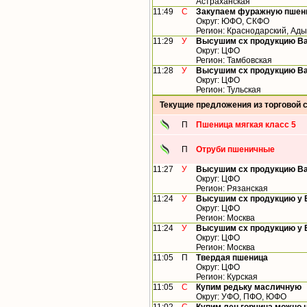
Астраханская
11:49
С
Закупаем фуражную пшени
Округ: ЮФО, СКФО
Регион: Краснодарский, Ад
11:29
У
Высушим сх продукцию В
Округ: ЦФО
Регион: Тамбовская
11:28
У
Высушим сх продукцию В
Округ: ЦФО
Регион: Тульская
Текущие предложения из торговой 
П
Пшеница мягкая класс 5
П
Отруби пшеничные
11:27
У
Высушим сх продукцию В
Округ: ЦФО
Регион: Рязанская
11:24
У
Высушим сх продукцию у
Округ: ЦФО
Регион: Москва
11:24
У
Высушим сх продукцию у
Округ: ЦФО
Регион: Москва
11:05
П
Твердая пшеница
Округ: ЦФО
Регион: Курская
11:05
С
Купим редьку масличную
Округ: УФО, ПФО, ЮФО