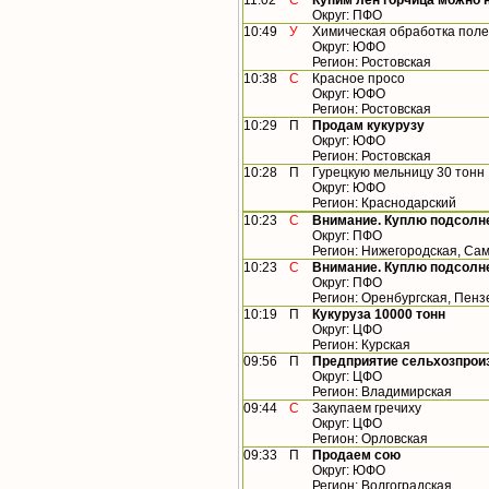
11:02
С
Купим лен горчица можно
Округ: ПФО
10:49
У
Химическая обработка пол
Округ: ЮФО
Регион: Ростовская
10:38
С
Красное просо
Округ: ЮФО
Регион: Ростовская
10:29
П
Продам кукурузу
Округ: ЮФО
Регион: Ростовская
10:28
П
Гурецкую мельницу 30 тонн
Округ: ЮФО
Регион: Краснодарский
10:23
С
Внимание. Куплю подсолн
Округ: ПФО
Регион: Нижегородская, Са
10:23
С
Внимание. Куплю подсолн
Округ: ПФО
Регион: Оренбургская, Пенз
10:19
П
Кукуруза 10000 тонн
Округ: ЦФО
Регион: Курская
09:56
П
Предприятие сельхозпроиз
Округ: ЦФО
Регион: Владимирская
09:44
С
Закупаем гречиху
Округ: ЦФО
Регион: Орловская
09:33
П
Продаем сою
Округ: ЮФО
Регион: Волгоградская