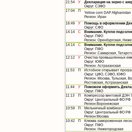
21:54
У
Декларация на зерно с ак
Округ: СЗФО
17:04
П
Yellow corn DAP Afghanistan
Регион: Иран
16:49
У
Помощь в оформлении Дек
Округ: СФО
14:14
С
Внимание. Куплю подсолн
Округ: ПФО
Регион: Оренбургская, Ниже
14:14
С
Внимание. Куплю подсолн
Округ: ПФО
Регион: Самарская, Татарст
12:12
У
Очистка промышленных емк
Округ: ЮФО
Регион: Астраханская
11:53
П
Истобное открывает прогр
Округ: ЦФО, СЗФО, ЮФО
Регион: Москва, Тульская, 
Ростовская, Астраханская
11:44
У
Поможем оформить Деклар
Округ: ПФО
11:13
П
Компрессор винтовой ДЭН 
Округ: Центральный ФО РФ
Регион:Воронежская
10:59
П
Мельничный комбинат
Округ: Центральный ФО РФ
Регион:Москва
10:42
П
Клюква замороженная лесн
Округ: ПФО
Регион: Нижегородская