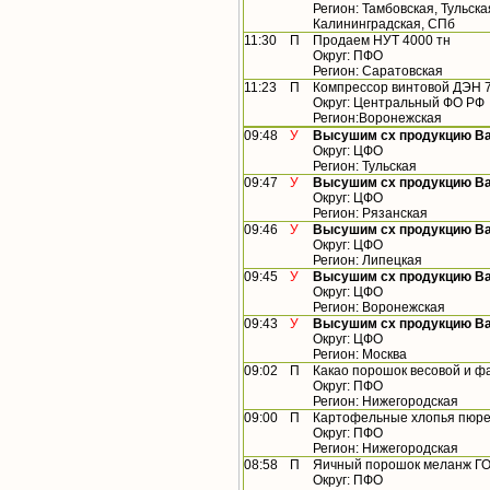
Регион: Тамбовская, Тульск
Калининградская, СПб
11:30
П
Продаем НУТ 4000 тн
Округ: ПФО
Регион: Саратовская
11:23
П
Компрессор винтовой ДЭН 
Округ: Центральный ФО РФ
Регион:Воронежская
09:48
У
Высушим сх продукцию В
Округ: ЦФО
Регион: Тульская
09:47
У
Высушим сх продукцию В
Округ: ЦФО
Регион: Рязанская
09:46
У
Высушим сх продукцию В
Округ: ЦФО
Регион: Липецкая
09:45
У
Высушим сх продукцию В
Округ: ЦФО
Регион: Воронежская
09:43
У
Высушим сх продукцию В
Округ: ЦФО
Регион: Москва
09:02
П
Какао порошок весовой и 
Округ: ПФО
Регион: Нижегородская
09:00
П
Картофельные хлопья пюре
Округ: ПФО
Регион: Нижегородская
08:58
П
Яичный порошок меланж ГО
Округ: ПФО