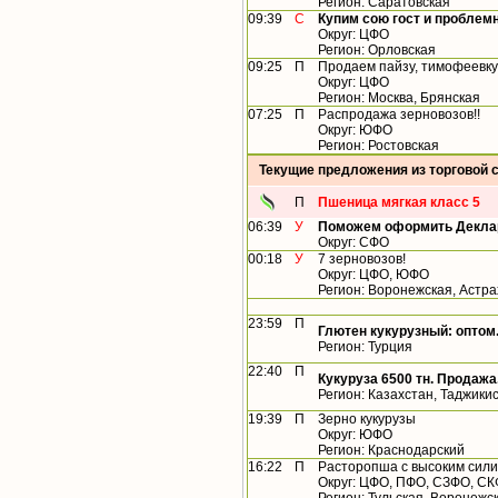
Регион: Саратовская
09:39
С
Купим сою гост и проблем
Округ: ЦФО
Регион: Орловская
09:25
П
Продаем пайзу, тимофеевку,
Округ: ЦФО
Регион: Москва, Брянская
07:25
П
Распродажа зерновозов!!
Округ: ЮФО
Регион: Ростовская
Текущие предложения из торговой 
П
Пшеница мягкая класс 5
06:39
У
Поможем оформить Деклар
Округ: СФО
00:18
У
7 зерновозов!
Округ: ЦФО, ЮФО
Регион: Воронежская, Астр
23:59
П
Глютен кукурузный: оптом
Регион: Турция
22:40
П
Кукуруза 6500 тн. Продажа
Регион: Казахстан, Таджики
19:39
П
Зерно кукурузы
Округ: ЮФО
Регион: Краснодарский
16:22
П
Расторопша с высоким сил
Округ: ЦФО, ПФО, СЗФО, С