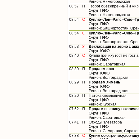
Регион: Нижегородская
08:57
П
Творог обезжиренный и жир
Округ: ПФО
Регион: Нижегородская
08:54
С
Куплю--Лен--Рапс--Сою--Гр
Округ: ПФО
Регион: Башкортостан, Орен
08:54
С
Куплю--Лен--Рапс--Сою--Гр
Округ: ПФО
Регион: Башкортостан, Орен
08:53
У
Декларация на зерно с ак
Округ: ЮФО
08:40
С
Куплю гречиху гост не гост 
Округ: ПФО
Регион: Саратовская
08:30
П
Продаем сою
Округ: ЮФО
Регион: Волгоградская
08:29
П
Продаем ячмень
Округ: ЮФО
Регион: Волгоградская
08:20
П
Патока свекловичная
Округ: ЦФО
Регион: Курская
07:52
П
Продам пшеницу в количест
Округ: ПФО
Регион: Саратовская
07:41
П
Отходы элеватора
Округ: ПФО
Регион: Самарская, Сарато
07:38
С
Купим сою,гречиху,горчицу