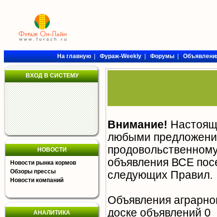
На главную
|
Фураж-Weekly
|
Форумы
|
Объявлени
ВХОД В СИСТЕМУ
Внимание!
Настояща
любыми предложения
продовольственному 
НОВОСТИ
объявления ВСЕ пос
Новости рынка кормов
Обзоры прессы
следующих
Правил
.
Новости компаний
Объявления аграрно
доске объявлений 0
АНАЛИТИКА