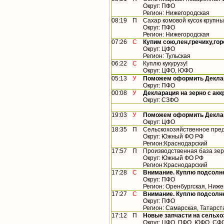
Округ: ПФО
Регион: Нижегородская
08:19
П
Сахар комовой кусок крупны
Округ: ПФО
Регион: Нижегородская
07:26
С
Купим сою,лен,гречиху,гор
Округ: ЦФО
Регион: Тульская
06:22
С
Куплю кукурузу!
Округ: ЦФО, ЮФО
05:13
У
Поможем оформить Деклар
Округ: ПФО
00:08
У
Декларация на зерно с ак
Округ: СЗФО
19:03
У
Поможем оформить Деклар
Округ: ЦФО
18:35
П
Сельскохозяйственное пред
Округ: Южный ФО РФ
Регион:Краснодарский
17:57
П
Производственная база зер
Округ: Южный ФО РФ
Регион:Краснодарский
17:28
С
Внимание. Куплю подсолн
Округ: ПФО
Регион: Оренбургская, Ниже
17:27
С
Внимание. Куплю подсолн
Округ: ПФО
Регион: Самарская, Татарст
17:12
П
Новые запчасти на сельхо
Округ: ЦФО, ПФО, ЮФО, СФ