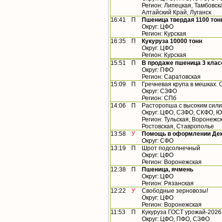
Регион: Липецкая, Тамбовск
Алтайский Край, Луганск
16:41
П
Пшеница твердая 1100 тон
Округ: ЦФО
Регион: Курская
16:35
П
Кукуруза 10000 тонн
Округ: ЦФО
Регион: Курская
15:51
П
В продаже пшеница 3 класс
Округ: ПФО
Регион: Саратовская
15:09
П
Гречневая крупа в мешках. 
Округ: СЗФО
Регион: СПб
14:06
П
Расторопша с высоким сил
Округ: ЦФО, СЗФО, СКФО, 
Регион: Тульская, Воронежс
Ростовская, Ставрополье
13:58
У
Помощь в оформлении Дек
Округ: СФО
13:19
П
Шрот подсолнечный
Округ: ЦФО
Регион: Воронежская
12:38
П
Пшеница, ячмень
Округ: ЦФО
Регион: Рязанская
12:22
У
Свободные зерновозы!
Округ: ЦФО
Регион: Воронежская
11:53
П
Кукуруза ГОСТ урожай-2026
Округ: ЦФО, ПФО, СЗФО