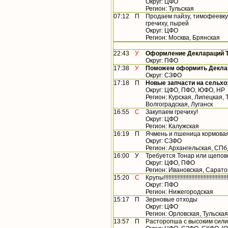
Округ: ЦФО
Регион: Тульская
07:12
П
Продаем пайзу, тимофеевку, 
гречиху, пырей
Округ: ЦФО
Регион: Москва, Брянская
22:43
У
Оформление Деклараций ТР
Округ: ПФО
17:38
У
Поможем оформить Деклар
Округ: СЗФО
17:18
П
Новые запчасти на сельхо
Округ: ЦФО, ПФО, ЮФО, НР
Регион: Курская, Липецкая, 
Волгоградская, Луганск
16:55
С
Закупаем гречиху!
Округ: ЦФО
Регион: Калужская
16:19
П
Ячмень и пшеница кормовая
Округ: СЗФО
Регион: Архангельская, СПб
16:00
У
Требуется Тонар или щепов
Округ: ЦФО, ПФО
Регион: Ивановская, Сарато
15:20
С
Крупы!!!!!!!!!!!!!!!!!!!!!!!!!!!!!!!!!!!!!!!!!!
Округ: ПФО
Регион: Нижегородская
15:17
П
Зерновые отходы
Округ: ЦФО
Регион: Орловская, Тульская
13:57
П
Расторопша с высоким сил