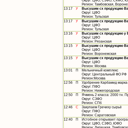
Округ: ЦФО, СЗФО, СКФО, 
Регион: Тамбовская, Вороне
13:17
У
Высушим сх продукцию В
Округ: ЦФО
Регион: Тульская
13:17
У
Высушим сх продукцию В
Округ: ЦФО
Регион: Тульская
13:16
У
Высушим сх продукцию у
Округ: ЦФО
Регион: Рязанская
13:15
У
Высушим сх продукцию В
Округ: ЦФО
Регион: Воронежская
13:15
У
Высушим сх продукцию В
Округ: ЦФО
Регион: Москва
13:01
П
Мельничный комплекс
Округ: Центральный ФО РФ
Регион:Москва
12:56
П
Удобрение Карбамид марк
Округ: ПФО
Регион: Нижегородская
12:50
П
Ячмень 2 класса: 2000 тн. 
Округ: СЗФО
Регион: СПб
12:46
С
Закупаем Гречиху сырьё
Округ: ПФО
Регион: Саратовская
12:40
П
Истобное открывает прогр
Округ: ЦФО, СЗФО, ЮФО
Регион: Липецкая, Тамбовск