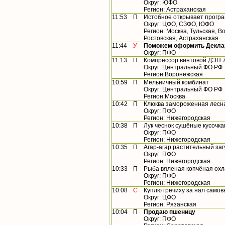
Округ: ЮФО
Регион: Астраханская
11:53
П
Истобное открывает прогр
Округ: ЦФО, СЗФО, ЮФО
Регион: Москва, Тульская, 
Ростовская, Астраханская
11:44
У
Поможем оформить Деклар
Округ: ПФО
11:13
П
Компрессор винтовой ДЭН 
Округ: Центральный ФО РФ
Регион:Воронежская
10:59
П
Мельничный комбинат
Округ: Центральный ФО РФ
Регион:Москва
10:42
П
Клюква замороженная лесн
Округ: ПФО
Регион: Нижегородская
10:38
П
Лук чеснок сушёные кусочк
Округ: ПФО
Регион: Нижегородская
10:35
П
Агар-агар растительный заг
Округ: ПФО
Регион: Нижегородская
10:33
П
Рыба вяленая копчёная ох
Округ: ПФО
Регион: Нижегородская
10:08
С
Куплю гречиху за нал само
Округ: ЦФО
Регион: Рязанская
10:04
П
Продаю пшеницу
Округ: ПФО