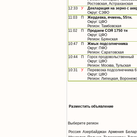
Ростовская, Астраханская
12:33
У
Декларация на зерно с ак
Округ: СЗФО
11:03
П
Жердевка, ячмень, 55тн.
Округ: ЦФО
Регион: Тамбовская
11:02
П
Продаем СОЯ 1750 тн
Округ: ЦФО
Регион: Брянская
10:47
П
Жмых подсолнечника
Округ: ПФО
Регион: Саратовская
10:44
П
Горох продовольственный
Округ: ЦФО
Регион: Москва, Тульская
10:31
У
Перевозка подсолнечника 6
Округ: ЦФО
Регион: Липецкая, Воронеж
Разместить объявление
Выберите регион
Россия
Азербайджан
Армения
Белар