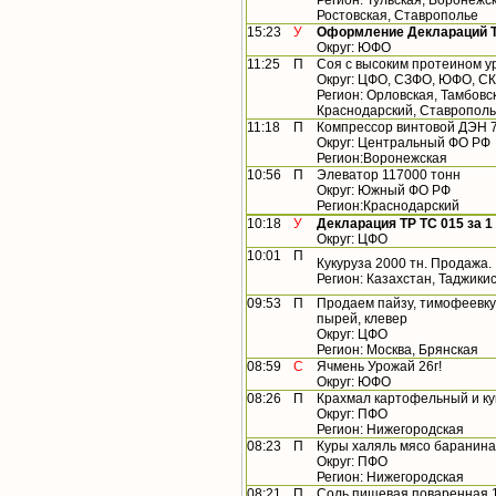
Регион: Тульская, Воронежс
Ростовская, Ставрополье
15:23
У
Оформление Деклараций ТР
Округ: ЮФО
11:25
П
Соя с высоким протеином у
Округ: ЦФО, СЗФО, ЮФО, С
Регион: Орловская, Тамбовс
Краснодарский, Ставропол
11:18
П
Компрессор винтовой ДЭН 
Округ: Центральный ФО РФ
Регион:Воронежская
10:56
П
Элеватор 117000 тонн
Округ: Южный ФО РФ
Регион:Краснодарский
10:18
У
Декларация ТР ТС 015 за 1 
Округ: ЦФО
10:01
П
Кукуруза 2000 тн. Продажа.
Регион: Казахстан, Таджики
09:53
П
Продаем пайзу, тимофеевку, 
пырей, клевер
Округ: ЦФО
Регион: Москва, Брянская
08:59
С
Ячмень Урожай 26г!
Округ: ЮФО
08:26
П
Крахмал картофельный и к
Округ: ПФО
Регион: Нижегородская
08:23
П
Куры халяль мясо баранина
Округ: ПФО
Регион: Нижегородская
08:21
П
Соль пищевая поваренная 1 