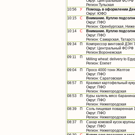
Округ: Центральный ФО РФ
Регион:Тульская
10:56
У
Помощь в оформлении Дек
Округ: ЮФО
10:15
С
Внимание. Куплю подсолн
Округ: ПФО
Регион: Оренбургская, Ниже
10:14
С
Внимание. Куплю подсолн
Округ: ПФО
Регион: Самарская, Татарст
09:34
П
Компрессор винтовой ДЭН 
Округ: Центральный ФО РФ
Регион:Воронежская
09:11
П
Milling wheat: delivery to Egyp
Регион: Египет
09:04
П
Просо 4000 тонн Желтое
Округ: ПФО
Регион: Саратовская
08:57
П
Крахмал картофельный кук
Округ: ПФО
Регион: Нижегородская
08:53
П
Куры халяль мясо баранина
Округ: ПФО
Регион: Нижегородская
08:39
П
Соль пищевая поваренная 1 
Округ: ПФО
Регион: Нижегородская
08:37
П
Сахар комовой кусок крупны
Округ: ПФО
Регион: Нижегородская