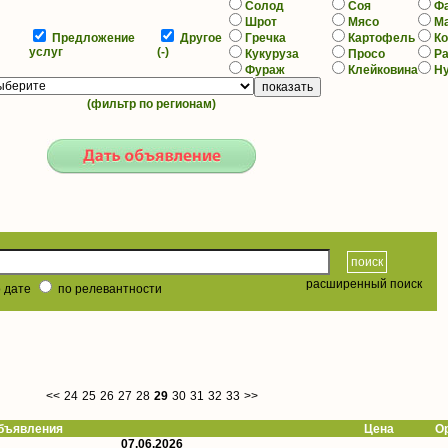
Солод
Соя
Ф
Шрот
Мясо
М
Предложение
Другое
Гречка
Картофель
К
услуг
(-)
Кукуруза
Просо
Р
Фураж
Клейковина
Н
(фильтр по регионам)
расширенный поиск
 дате
по релевантности
<<
24
25
26
27
28
29
30
31
32
33
>>
ъявления
Цена
О
07.06.2026