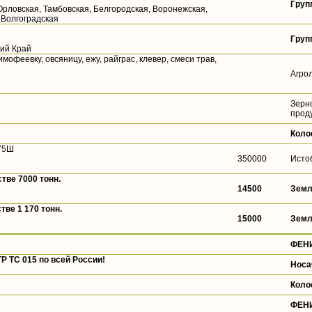
Груп
 Орловская, Тамбовская, Белгородская, Воронежская,
 Волгоградская
Груп
кий Край
офеевку, овсяницу, ежу, райграс, клевер, смеси трав,
Агро
Зерн
прод
Коло
75Ш
350000
Исто
тве 7000 тонн.
14500
Земл
ве 1 170 тонн.
15000
Земл
ФЕН
 ТС 015 по всей России!
Носа
Коло
ФЕН