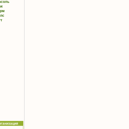
асоль
ак
орм
апс
ут
рганизация