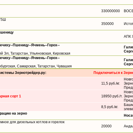
330000000
ВОС
75Ш
350000
Исто
пшеницу
АПК 
речиху--Пшеницу--Ячмень--Горох--
Гали
Серг
й Эл, Татарстан, Ульяновская, Кировская
речиху--Пшеницу--Ячмень--Горох--
Гали
Серг
бургская, Самарская, Татарстан, Чувашия
системы Зернотрейдер.ру:
Подключиться к Зерн
Новг
11,5 руб./кг.
Зерн
Пред
Новг
рная сорт 1
18950 руб./т.
Зерн
Пред
Башм
8,5 руб./кг.
элев
ацию на зерно
Носа
емное для дизельных котлов и горелок
20000
Анда