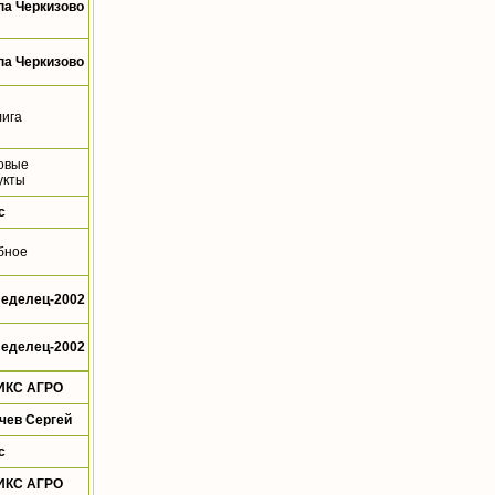
па Черкизово
па Черкизово
лига
овые
укты
с
бное
еделец-2002
еделец-2002
ИКС АГРО
чев Сергей
с
ИКС АГРО