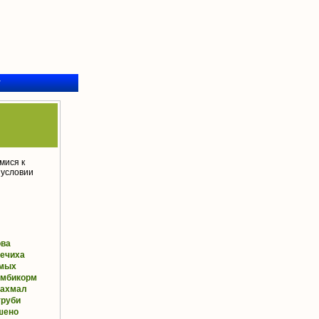
у
мися к
 условии
ова
ечиха
мых
омбикорм
рахмал
труби
шено