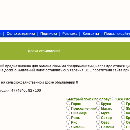
я
|
Сельхозтехника
|
Подписка
|
Реклама
|
Контакты
|
Поиск по сайт
Доска объявлений
ий предназначена для обмена любыми предложениями, напрямую относящи
На доске объявлений могут оставлять объявления ВСЕ посетители сайта при
е на
сельскохозяйственной доске объявлений 0
егодня
: 4774940 / 82 /
100
Быстрый поиск по слову:
Все сл
Горох
Крупа
Гр
Подсолнечник
Масло
Ж
Пшеница
Мука
К
Рожь
Сахар
К
Рис
Овес
О
Ячмень
Семена
П