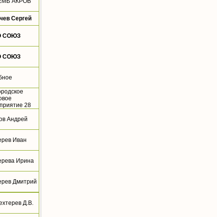
ЕМЬ АКРОВ
чев Сергей
О СОЮЗ
О СОЮЗ
бное
ородское
овое
приятие 28
ов Андрей
ерев Иван
ерева Ирина
ерев Дмитрий
ехтерев Д.В.