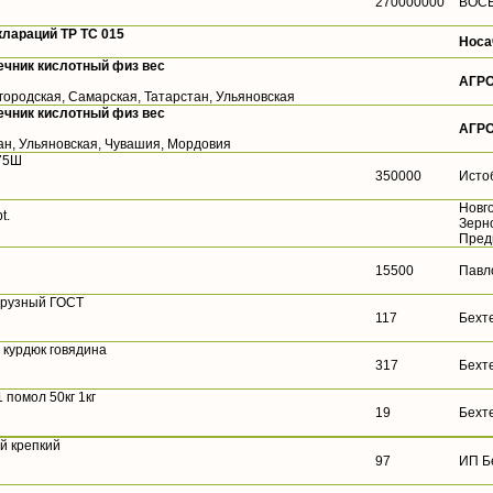
270000000
ВОС
лараций ТР ТС 015
Носа
ечник кислотный физ вес
АГР
городская, Самарская, Татарстан, Ульяновская
ечник кислотный физ вес
АГР
ан, Ульяновская, Чувашия, Мордовия
75Ш
350000
Исто
Новг
t.
Зерн
Пред
15500
Павл
урузный ГОСТ
117
Бехт
 курдюк говядина
317
Бехт
помол 50кг 1кг
19
Бехт
й крепкий
97
ИП Б