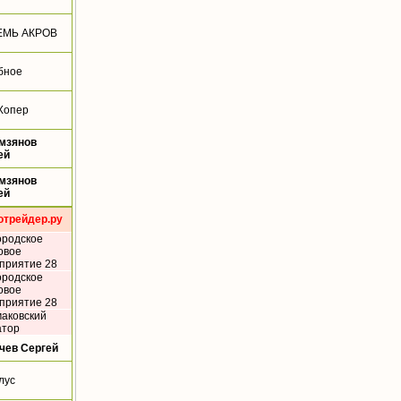
ЕМЬ АКРОВ
бное
Хопер
мзянов
ей
мзянов
ей
отрейдер.ру
ородское
овое
приятие 28
ородское
овое
приятие 28
аковский
атор
чев Сергей
лус