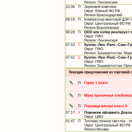
Регион: Пензенская
10:36
П
Зерновой комплекс
Округ: Южный ФО РФ
Регион:Краснодарский
09:15
П
Компрессор винтовой ДЭН 
Округ: Центральный ФО РФ
Регион:Воронежская
08:28
П
ООО апк хопёр реализует 
Округ: ПФО
Регион: Пензенская
07:43
С
Куплю--Лен--Рапс--Сою--Г
Округ: ПФО
Регион: Башкортостан, Мари
07:42
С
Куплю--Лен--Рапс--Сою--Г
Округ: ПФО
Регион: Башкортостан, Орен
Текущие предложения из торговой 
П
Горох 1 класс
П
Мука пшеничная хлебопека
П
Пшеница мягкая класс 5
07:17
У
Поможем оформить Деклар
Округ: ЦФО
01:47
П
Топливо печное светлое - т
Округ: Центральный ФО РФ
Регион:Москва