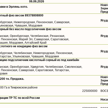
06.06.2026
Новг
авки в Эрлянь-хото.
Зерн
Пред
отный физ весом 89378808800
Ягуд
бургская, Нижегородская, Пензенская, Самарская,
льяновская, Чувашия, Мордовия
орный без масло подсолнечник физ весом
анская, Оренбургская, Челябинская, Рязанская,
Ягуд
, Пензенская, Марий Эл, Самарская, Саратовская,
вашия, Мордовия, Алтайский Край
слотного не кондицию физ весом
Ягуд
бургская, Челябинская, Нижегородская, Пензенская,
атарстан, Ульяновская, Чувашия, Мордовия
ицию подсолнечник кислотный сорный из под камбайн
анская, Оренбургская, Удмуртия, Челябинская, Смоленская,
Ягуд
 Пензенская, Самарская, Саратовская, Татарстан,
довия
Новг
200 тн. Продажа.
Зерн
Пред
00 Га в Темрюкском районе
225000000
ВОС
ации ТР ТС по всей России
Носа