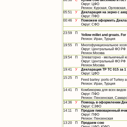
06:30
С
Купим сою весенюю и гост
Округ: ЦФО
Регион: Курская, Орловская
05:51
У
Декларация на зерно с ак
Округ: ПФО
00:46
У
Поможем оформить Деклар
Округ: СФО
23:59
П
Yellow millet and groats. For
Регион: Иран, Турция
19:55
П
Многофункциональное хозяй
Округ: Центральный ФО РФ
Регион:Москва
19:54
П
Элеваторно - мельничный к
Округ: Центральный ФО РФ
Регион:Москва
19:41
У
Декларация ТР ТС 015 за 1 
Округ: ЦФО
15:25
П
Feed barley: ports of Turkey 
Регион: Иран, Турция
14:41
П
Комбикорма для всех видов
Округ: ПФО
Регион: Пензенская, Самар
14:36
У
Помощь в оформлении Дек
Округ: СЗФО
14:11
П
Продам пивоваренный ячм
Округ: ПФО
Регион: Пензенская
13:20
П
Продаем сою
Округ: ЦФО, ЮФО