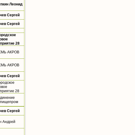
пкин Леонид
чев Сергей
чев Сергей
ородское
овое
приятие 28
ЕМЬ АКРОВ
ЕМЬ АКРОВ
чев Сергей
ородское
овое
приятие 28
динение
пищепром
чев Сергей
н Андрей