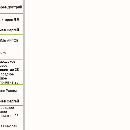
ерев Дмитрий
ехтерев Д.В.
чев Сергей
ЕМЬ АКРОВ
лига
ородское
овое
приятие 28
ородское
овое
приятие 28
ров Рашид
чев Сергей
ородское
овое
приятие 28
ев Николай