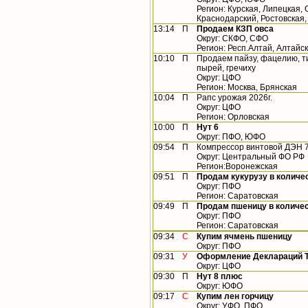
Регион: Курская, Липецкая,
Краснодарский, Ростовская,
13:14
П
Продаем КЗП овса
Округ: СКФО, СФО
Регион: Респ.Алтай, Алтайс
10:10
П
Продаем пайзу, фацелию, тим
пырей, гречиху
Округ: ЦФО
Регион: Москва, Брянская
10:04
П
Рапс урожая 2026г.
Округ: ЦФО
Регион: Орловская
10:00
П
Нут 6
Округ: ПФО, ЮФО
09:54
П
Компрессор винтовой ДЭН 
Округ: Центральный ФО РФ
Регион:Воронежская
09:51
П
Продам кукурузу в количес
Округ: ПФО
Регион: Саратовская
09:49
П
Продам пшеницу в количест
Округ: ПФО
Регион: Саратовская
09:34
С
Купим ячмень пшеницу
Округ: ПФО
09:31
У
Оформление Деклараций ТР
Округ: ЦФО
09:30
П
Нут 8 плюс
Округ: ЮФО
09:17
С
Купим лен горчицу
Округ: УФО, ПФО