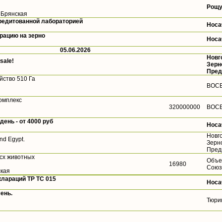
Рощу
, Брянская
кредитованной лабораторией
Носа
ацию на зерно
Носа
05.06.2026
Новг
 sale!
Зерн
Пред
ство 510 Га
ВОС
омплекс
320000000
ВОС
день - от 4000 руб
Носа
Новг
and Egypt.
Зерн
Пред
 сх животных
Объе
16980
Союз
ская
лараций ТР ТС 015
Носа
ень.
Тюри