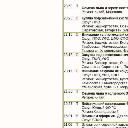
23:59
П
Семена льна и горох: пост
Регион: Китай, Монголия
23:25
С
Куплю подсолнечник кисл
Округ: ПФО
Регион: Башкортостан, Орен
Саратовская, Татарстан, У
23:15
С
Внимание куплю кислый с
Округ: ПФО, УФО, ЦФО, СФО
Регион: Башкортостан, Кург
Тамбовская, Нижегородская
Татарстан, Ульяновская, Чу
23:13
С
Закупка подсолнечника ки
Округ: ПФО, УФО
Регион: Башкортостан, Орен
Самарская, Саратовская, Т
23:11
С
Внимание закупаю не конд
Округ: ПФО, УФО, ЦФО
Регион: Башкортостан, Кург
Тамбовская, Нижегородская,
Ульяновская, Чувашия, Мор
21:30
П
Семена льна масличного 3
Регион: Китай
19:57
П
Действующий виноградник 4
Округ: Южный ФО РФ
Регион:Краснодарский
16:01
У
Поможем оформить Деклар
Округ: СЗФО
11:06
П
Элеватор и семенной завод