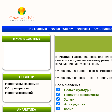
На главную
|
Фураж-Weekly
|
Форумы
|
Объявлени
ВХОД В СИСТЕМУ
Внимание!
Настоящая доска объявлен
оптовому, продовольственному рынку. 
соблюдения следующих
Правил
.
Объявления аграрного рынка смотрит
НОВОСТИ
Объявлений на доске - всего / вчера /
с
Новости рынка кормов
Все объявления
Обзоры прессы
Сельхозкультуры
Новости компаний
Продукты переработки
Услуги
Агросредства
Корма
АНАЛИТИКА