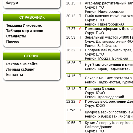
Форум
20:15
П
Агар-агар растительный заг
Округ: ПФО
Регион: Нижегородская
20:12
П
Рыба вяленая копчёная ох
СПРАВОЧНИК
Округ: ПФО
Регион: Нижегородская
Термины Инкотермс
17:27
У
Поможем оформить Деклар
Таблица мер и весов
Округ: ПФО
Стандарты
16:53
П
Земельный участок 54800 Г
Прочее
Округ: Дальневосточный ФО
Регион:Забайкалье
16:32
П
Продаем пайзу, смеси трав,
Округ: ЦФО
СЕРВИС
Регион: Москва, Брянская
16:26
П
Реклама на сайте
Нут 7 мм и чечевица в мешк
Регион: Иран, Таджикистан
Личный кабинет
Контакты
14:15
П
Сахар в мешках: поставки в
Регион: Таджикистан, Туркм
13:18
П
Пшеница 3 класс
Округ: ЮФО
Регион: Краснодарский
12:22
У
Помощь в оформлении Дек
Округ: ЮФО
11:52
П
Кукуруза зерно: поставки в 
Регион: Узбекистан, Киргиз
10:55
П
Купим Люцерну Клевер Кост
Райграс Донник
Округ: ПФО