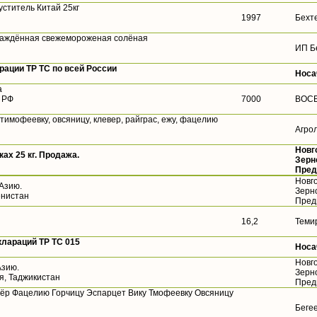
уститель Китай 25кг
1997
Бехт
лаждённая свежемороженая солёная
ИП Б
ации ТР ТС по всей России
Носа
а
 РФ
7000
ВОС
 тимофеевку, овсяницу, клевер, райграс, ежу, фацелию
Агро
Новг
ах 25 кг. Продажа.
Зерн
Пред
Новг
 Азию.
Зерн
енистан
Пред
16,2
Теми
лараций ТР ТС 015
Носа
Новг
Азию.
Зерн
ия, Таджикистан
Пред
ёр Фацелию Горчицу Эспарцет Вику Тмофеевку Овсяницу
Беге