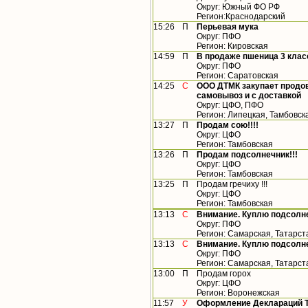
Округ: Южный ФО РФ
Регион:Краснодарский
15:26
П
Перьевая мука
Округ: ПФО
Регион: Кировская
14:59
П
В продаже пшеница 3 класс
Округ: ПФО
Регион: Саратовская
14:25
С
ООО ДТМК закупает продов
самовывоз и с доставкой
Округ: ЦФО, ПФО
Регион: Липецкая, Тамбовск
13:27
П
Продам сою!!!!
Округ: ЦФО
Регион: Тамбовская
13:26
П
Продам подсолнечник!!!
Округ: ЦФО
Регион: Тамбовская
13:25
П
Продам гречиху !!!
Округ: ЦФО
Регион: Тамбовская
13:13
С
Внимание. Куплю подсолн
Округ: ПФО
Регион: Самарская, Татарст
13:13
С
Внимание. Куплю подсолн
Округ: ПФО
Регион: Самарская, Татарст
13:00
П
Продам горох
Округ: ЦФО
Регион: Воронежская
11:57
У
Оформление Деклараций ТР