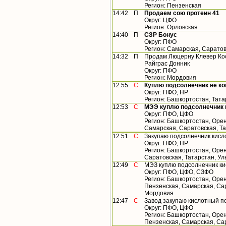
Регион: Пензенская
14:42
П
Продаем сою протеин 41
Округ: ЦФО
Регион: Орловская
14:40
П
СЗР Бонус
Округ: ПФО
Регион: Самарская, Саратов
14:32
П
Продам Люцерну Клевер Ко
Райграс Донник
Округ: ПФО
Регион: Мордовия
12:55
С
Куплю подсолнечник не ко
Округ: ПФО, НР
Регион: Башкортостан, Тат
12:53
С
МЭЭ куплю подсолнечник 
Округ: ПФО, ЦФО
Регион: Башкортостан, Орен
Самарская, Саратовская, Т
12:51
С
Закупаю подсолнечник кисл
Округ: ПФО, НР
Регион: Башкортостан, Орен
Саратовская, Татарстан, У
12:49
С
МЭЗ куплю подсолнечник ки
Округ: ПФО, ЦФО, СЗФО
Регион: Башкортостан, Орен
Пензенская, Самарская, Сар
Мордовия
12:47
С
Завод закупаю кислотный п
Округ: ПФО, ЦФО
Регион: Башкортостан, Орен
Пензенская, Самарская, Са