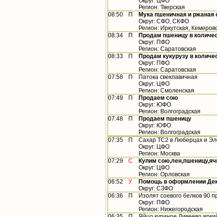
Округ: ЦФО
Регион: Тверская
08:50
П
Мука пшеничная и ржаная 
Округ: СФО, СКФО
Регион: Иркутская, Кемеров
08:34
П
Продам пшеницу в количест
Округ: ПФО
Регион: Саратовская
08:33
П
Продам кукурузу в количес
Округ: ПФО
Регион: Саратовская
07:58
П
Патока свеклавичная
Округ: ЦФО
Регион: Смоленская
07:49
П
Продаем сою
Округ: ЮФО
Регион: Волгоградская
07:48
П
Продаем пшеницу
Округ: ЮФО
Регион: Волгоградская
07:35
П
Сахар ТС2 в Люберцах и Эле
Округ: ЦФО
Регион: Москва
07:29
С
Купим сою,лен,пшеницу,ячм
Округ: ЦФО
Регион: Орловская
06:52
У
Помощь в оформлении Дек
Округ: СЗФО
06:36
П
Изолят соевого белков 90 п
Округ: ПФО
Регион: Нижегородская
06:35
П
Яйцо куриное Дивеево ярки