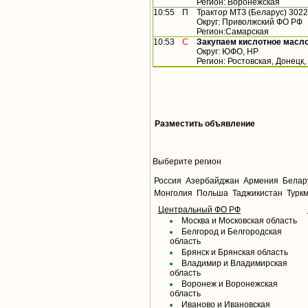
Регион: Воронежская
10:55
П
Трактор МТЗ (Беларус) 3022
Округ: Приволжский ФО РФ
Регион:Самарская
10:53
С
Закупаем кислотное масл
Округ: ЮФО, НР
Регион: Ростовская, Донецк,
Разместить объявление
Выберите регион
Россия
Азербайджан
Армения
Белар
Монголия
Польша
Таджикистан
Турк
Центральный ФО РФ
Москва и Московская область
Белгород и Белгородская
область
Брянск и Брянская область
Владимир и Владимирская
область
Воронеж и Воронежская
область
Иваново и Ивановская