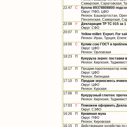
Самарская, Саратовская, Т
22:47
С
Куплю 89378808800 подсол
Округ: ПФО, ЦФО
Регион: Башкортостан, Орен
Пензенская, Самарская, Са
22:08
У
Декларация ТР ТС 015 за 1 
Округ: СФО
20:07
П
Yellow millet: Export. For sal
Регион: Иран, Турция, Египе
19:00
С
Купим сою ГОСТ и пробле
Округ: ЦФО
Регион: Орловская
18:23
П
Кукуруза зерно: поставки в
Регион: Киргизия, Таджикис
18:17
П
Продам парогенератор нов
Округ: ЦФО
Регион: Липецкая
17:10
П
Продам зерносмесь ячмен
Округ: ЦФО
Регион: Курская
17:06
П
Кукурузный глютен: протеи
Регион: Киргизия, Таджикис
17:03
У
Поможем оформить Деклар
Округ: СЗФО
16:26
П
Кровяная мука
Округ: ПФО
Регион: Кировская
16:15
П
Действующее хозяйство по