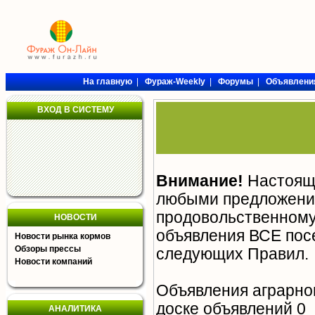
На главную
|
Фураж-Weekly
|
Форумы
|
Объявлени
ВХОД В СИСТЕМУ
Внимание!
Настояща
любыми предложения
продовольственному 
НОВОСТИ
объявления ВСЕ пос
Новости рынка кормов
Обзоры прессы
следующих
Правил
.
Новости компаний
Объявления аграрно
доске объявлений 0
АНАЛИТИКА