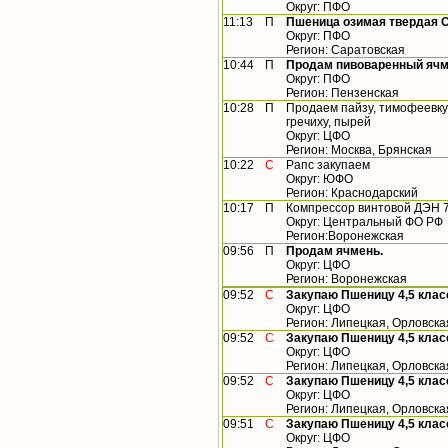
Округ: ПФО
11:13
П
Пшеница озимая твердая С
Округ: ПФО
Регион: Саратовская
10:44
П
Продам пивоваренный ячм
Округ: ПФО
Регион: Пензенская
10:28
П
Продаем пайзу, тимофеевку, 
гречиху, пырей
Округ: ЦФО
Регион: Москва, Брянская
10:22
С
Рапс закупаем
Округ: ЮФО
Регион: Краснодарский
10:17
П
Компрессор винтовой ДЭН 
Округ: Центральный ФО РФ
Регион:Воронежская
09:56
П
Продам ячмень.
Округ: ЦФО
Регион: Воронежская
09:52
С
Закупаю Пшеницу 4,5 клас
Округ: ЦФО
Регион: Липецкая, Орловска
09:52
С
Закупаю Пшеницу 4,5 клас
Округ: ЦФО
Регион: Липецкая, Орловска
09:52
С
Закупаю Пшеницу 4,5 клас
Округ: ЦФО
Регион: Липецкая, Орловска
09:51
С
Закупаю Пшеницу 4,5 клас
Округ: ЦФО