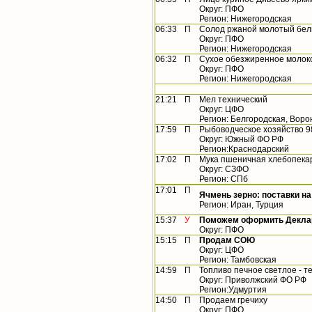
Округ: ПФО
Регион: Нижегородская
06:33
П
Солод ржаной молотый бел
Округ: ПФО
Регион: Нижегородская
06:32
П
Сухое обезжиренное молок
Округ: ПФО
Регион: Нижегородская
21:21
П
Мел технический
Округ: ЦФО
Регион: Белгородская, Вор
17:59
П
Рыбоводческое хозяйство 9
Округ: Южный ФО РФ
Регион:Краснодарский
17:02
П
Мука пшеничная хлебопекар
Округ: СЗФО
Регион: СПб
17:01
П
Ячмень зерно: поставки на
Регион: Иран, Турция
15:37
У
Поможем оформить Деклар
Округ: ПФО
15:15
П
Продам СОЮ
Округ: ЦФО
Регион: Тамбовская
14:59
П
Топливо печное светлое - 
Округ: Приволжский ФО РФ
Регион:Удмуртия
14:50
П
Продаем гречиху
Округ: ПФО