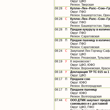
Округ: ЦФО
Регион: Тверская
08:28
С
Куплю--Лен--Рапс--Сою--Г
Округ: ПФО
Регион: Башкортостан, Орен
08:28
С
Куплю--Лен--Рапс--Сою--Г
Округ: ПФО
Регион: Башкортостан, Удму
08:28
П
Продам кукурузу в количес
Округ: ПФО
Регион: Саратовская
08:28
П
Продам пшеницу в количест
Округ: ПФО
Регион: Саратовская
08:24
С
Закупаем! Лен Горчицу Саф
Округ: ЦФО
Регион: Рязанская, Тульская
08:19
У
8 зерновозов !
Округ: ЦФО, ЮФО
Регион: Воронежская, Крас
08:18
У
Декларация ТР ТС 015 за 1 
Округ: ЦФО
08:17
П
Продаем сою
Округ: ЮФО
Регион: Волгоградская
08:17
П
Продаем пшеницу
Округ: ЮФО
Регион: Волгоградская
07:44
С
ООО ДТМК закупает продов
самовывоз и с доставкой
Округ: ЦФО, ПФО