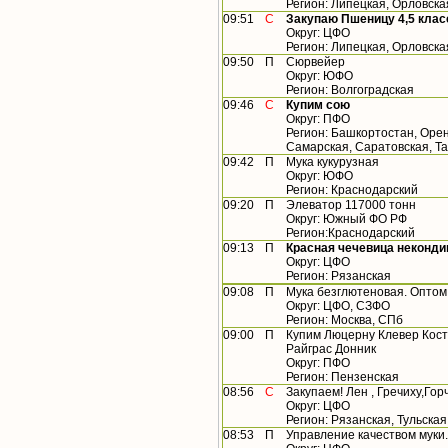
Регион: Липецкая, Орловска
09:51
С
Закупаю Пшеницу 4,5 клас
Округ: ЦФО
Регион: Липецкая, Орловска
09:50
П
Сюрвейер
Округ: ЮФО
Регион: Волгоградская
09:46
С
Купим сою
Округ: ПФО
Регион: Башкортостан, Орен
Самарская, Саратовская, Т
09:42
П
Мука кукурузная
Округ: ЮФО
Регион: Краснодарский
09:20
П
Элеватор 117000 тонн
Округ: Южный ФО РФ
Регион:Краснодарский
09:13
П
Красная чечевица неконди
Округ: ЦФО
Регион: Рязанская
09:08
П
Мука безглютеновая. Оптом
Округ: ЦФО, СЗФО
Регион: Москва, СПб
09:00
П
Купим Люцерну Клевер Кост
Райграс Донник
Округ: ПФО
Регион: Пензенская
08:56
С
Закупаем! Лен , Гречиху,Гор
Округ: ЦФО
Регион: Рязанская, Тульская
08:53
П
Управление качеством муки