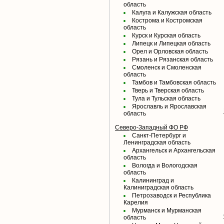
область
Калуга и Калужская область
Кострома и Костромская
область
Курск и Курская область
Липецк и Липецкая область
Орел и Орловская область
Рязань и Рязанская область
Смоленск и Смоленская
область
Тамбов и Тамбовская область
Тверь и Тверская область
Тула и Тульская область
Ярославль и Ярославская
область
Северо-Западный ФО РФ
Санкт-Петербург и
Ленинградская область
Архангельск и Архангельская
область
Вологда и Вологодская
область
Калининград и
Калиниградская область
Петрозаводск и Республика
Карелия
Мурманск и Мурманская
область