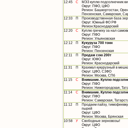
12:45
С
МЭЗ куплю подсолнечник ки
Округ: ПФО, ЦФО
Регион: Башкортостан, Орен
Пензенская, Самарская, Са
12:33
П
Производственная база зер
Округ: Южный ФО РФ
Регион:Краснодарский
12:20
С
Куплю гречиху за нал само
Округ: ПФО
Регион: Ульяновская
12:12
П
Кукуруза 700 тонн
Округ: ПФО
Регион: Пензенская
12:11
П
Продам сою 200т
Округ: ЮФО
Регион: Краснодарский
11:31
П
Крахмал кукурузный в мешк
Округ: ЦФО, СЗФО
Регион: Москва, СПб
11:15
С
Внимание. Куплю подсолн
Округ: ПФО
Регион: Нижегородская, Тат
11:14
С
Внимание. Куплю подсолн
Округ: ПФО
Регион: Самарская, Татарст
11:12
П
Продаем пайзу, тимофеевку, 
пырей
Округ: ЦФО
Регион: Москва, Брянская
10:58
У
Свободные зерновозы!
Округ: ЦФО