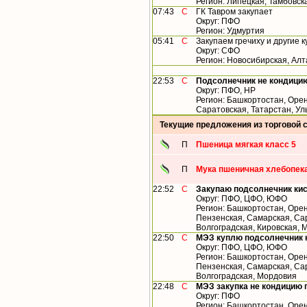
Регион: Липецкая, Тамбовск
07:43
С
ГК Тавром закупает
Округ: ПФО
Регион: Удмуртия
05:41
С
Закупаем гречиху и другие 
Округ: СФО
Регион: Новосибирская, Алт
22:53
С
Подсолнечник не кондици
Округ: ПФО, НР
Регион: Башкортостан, Орен
Саратовская, Татарстан, Ул
Текущие предложения из торговой 
П
Пшеница мягкая класс 5
П
Мука пшеничная хлебопека
22:52
С
Закупаю подсолнечник ки
Округ: ПФО, ЦФО, ЮФО
Регион: Башкортостан, Орен
Пензенская, Самарская, Сар
Волгоградская, Кировская,
22:50
С
МЭЗ куплю подсолнечник 
Округ: ПФО, ЦФО, ЮФО
Регион: Башкортостан, Орен
Пензенская, Самарская, Сар
Волгоградская, Мордовия
22:48
С
МЭЗ закупка не кондицию 
Округ: ПФО
Регион: Башкортостан, Орен