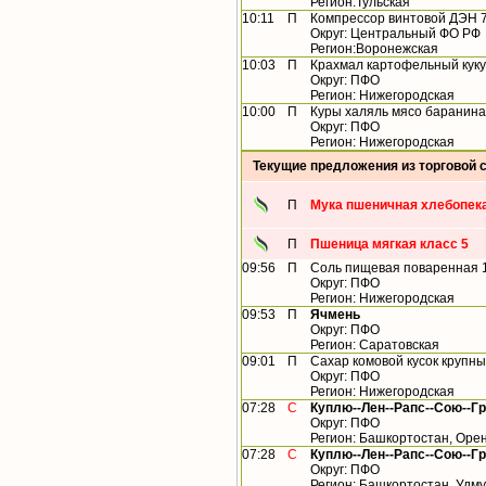
Регион:Тульская
10:11
П
Компрессор винтовой ДЭН 
Округ: Центральный ФО РФ
Регион:Воронежская
10:03
П
Крахмал картофельный куку
Округ: ПФО
Регион: Нижегородская
10:00
П
Куры халяль мясо баранина
Округ: ПФО
Регион: Нижегородская
Текущие предложения из торговой 
П
Мука пшеничная хлебопека
П
Пшеница мягкая класс 5
09:56
П
Соль пищевая поваренная 1 
Округ: ПФО
Регион: Нижегородская
09:53
П
Ячмень
Округ: ПФО
Регион: Саратовская
09:01
П
Сахар комовой кусок крупны
Округ: ПФО
Регион: Нижегородская
07:28
С
Куплю--Лен--Рапс--Сою--Г
Округ: ПФО
Регион: Башкортостан, Орен
07:28
С
Куплю--Лен--Рапс--Сою--Г
Округ: ПФО
Регион: Башкортостан, Удму