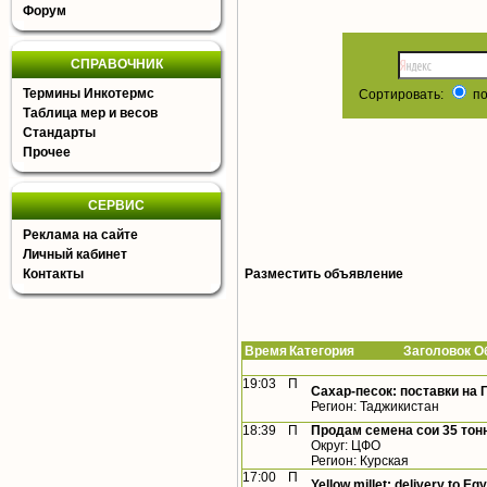
Форум
СПРАВОЧНИК
Термины Инкотермс
Сортировать:
по
Таблица мер и весов
Стандарты
Прочее
СЕРВИС
Реклама на сайте
Личный кабинет
Контакты
Разместить объявление
Время
Категория Заголовок Об
19:03
П
Сахар-песок: поставки на 
Регион: Таджикистан
18:39
П
Продам семена сои 35 тон
Округ: ЦФО
Регион: Курская
17:00
П
Yellow millet: delivery to Eg