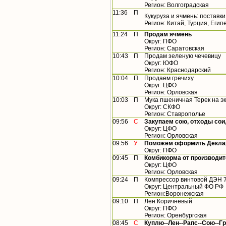
Регион: Волгоградская
11:36
П
Кукуруза и ячмень: поставк
Регион: Китай, Турция, Егип
11:24
П
Продам ячмень
Округ: ПФО
Регион: Саратовская
10:43
П
Продам зеленую чечевицу
Округ: ЮФО
Регион: Краснодарский
10:04
П
Продаем гречиху
Округ: ЦФО
Регион: Орловская
10:03
П
Мука пшеничная Терек на э
Округ: СКФО
Регион: Ставрополье
09:56
С
Закупаем сою, отходы сои
Округ: ЦФО
Регион: Орловская
09:56
У
Поможем оформить Деклар
Округ: ПФО
09:45
П
Комбикорма от производи
Округ: ЦФО
Регион: Орловская
09:24
П
Компрессор винтовой ДЭН 
Округ: Центральный ФО РФ
Регион:Воронежская
09:10
П
Лен Коричневый
Округ: ПФО
Регион: Оренбургская
08:45
С
Куплю--Лен--Рапс--Сою--Г