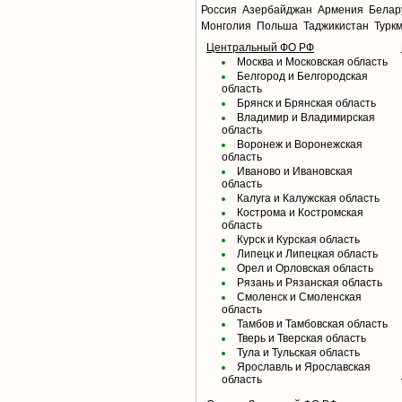
Россия
Азербайджан
Армения
Белар
Монголия
Польша
Таджикистан
Турк
Центральный ФО РФ
Москва и Московская область
Белгород и Белгородская
область
Брянск и Брянская область
Владимир и Владимирская
область
Воронеж и Воронежская
область
Иваново и Ивановская
область
Калуга и Калужская область
Кострома и Костромская
область
Курск и Курская область
Липецк и Липецкая область
Орел и Орловская область
Рязань и Рязанская область
Смоленск и Смоленская
область
Тамбов и Тамбовская область
Тверь и Тверская область
Тула и Тульская область
Ярославль и Ярославская
область