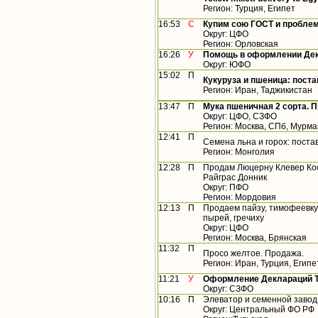
Регион: Турция, Египет
16:53
С
Купим сою ГОСТ и пробле
Округ: ЦФО
Регион: Орловская
16:26
У
Помощь в оформлении Дек
Округ: ЮФО
15:02
П
Кукуруза и пшеница: пост
Регион: Иран, Таджикистан
13:47
П
Мука пшеничная 2 сорта. П
Округ: ЦФО, СЗФО
Регион: Москва, СПб, Мурма
12:41
П
Семена льна и горох: постав
Регион: Монголия
12:28
П
Продам Люцерну Клевер Ко
Райграс Донник
Округ: ПФО
Регион: Мордовия
12:13
П
Продаем пайзу, тимофеевку, 
пырей, гречиху
Округ: ЦФО
Регион: Москва, Брянская
11:32
П
Просо желтое. Продажа.
Регион: Иран, Турция, Египе
11:21
У
Оформление Деклараций ТР
Округ: СЗФО
10:16
П
Элеватор и семенной завод
Округ: Центральный ФО РФ