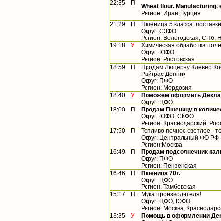
22:35
П
Wheat flour. Manufacturing. 
Регион: Иран, Турция
21:29
П
Пшеница 5 класса: поставки
Округ: СЗФО
Регион: Вологодская, СПб, 
19:18
У
Химическая обработка пол
Округ: ЮФО
Регион: Ростовская
18:59
П
Продам Люцерну Клевер Ко
Райграс Донник
Округ: ПФО
Регион: Мордовия
18:40
У
Поможем оформить Деклар
Округ: ЦФО
18:00
П
Продам Пшеницу в количес
Округ: ЮФО, СКФО
Регион: Краснодарский, Рос
17:50
П
Топливо печное светлое - т
Округ: Центральный ФО РФ
Регион:Москва
16:49
П
Продам подсолнечник кал
Округ: ПФО
Регион: Пензенская
16:46
П
Пшеница 70т.
Округ: ЦФО
Регион: Тамбовская
15:17
П
Мука производителя!
Округ: ЦФО, ЮФО
Регион: Москва, Краснодарс
13:35
У
Помощь в оформлении Дек