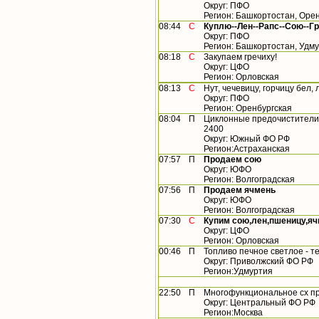
Округ: ПФО
Регион: Башкортостан, Орен
08:44
С
Куплю--Лен--Рапс--Сою--Г
Округ: ПФО
Регион: Башкортостан, Удму
08:18
С
Закупаем гречиху!
Округ: ЦФО
Регион: Орловская
08:13
С
Нут, чечевицу, горчицу бел, 
Округ: ПФО
Регион: Оренбургская
08:04
П
Циклонные предочистители 
2400
Округ: Южный ФО РФ
Регион:Астраханская
07:57
П
Продаем сою
Округ: ЮФО
Регион: Волгоградская
07:56
П
Продаем ячмень
Округ: ЮФО
Регион: Волгоградская
07:30
С
Купим сою,лен,пшеницу,яч
Округ: ЦФО
Регион: Орловская
00:46
П
Топливо печное светлое - 
Округ: Приволжский ФО РФ
Регион:Удмуртия
22:50
П
Многофункциональное сх пр
Округ: Центральный ФО РФ
Регион:Москва