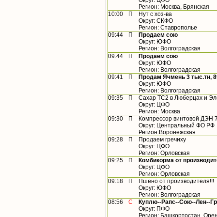
Округ: ЦФО
Регион: Москва, Брянская
10:00
П
Нут с хоз-ва
Округ: СКФО
Регион: Ставрополье
09:44
П
Продаем сою
Округ: ЮФО
Регион: Волгоградская
09:44
П
Продаем сою
Округ: ЮФО
Регион: Волгоградская
09:41
П
Продам Ячмень 3 тыс.тн, 
Округ: ЮФО
Регион: Волгоградская
09:35
П
Сахар ТС2 в Люберцах и Эле
Округ: ЦФО
Регион: Москва
09:30
П
Компрессор винтовой ДЭН 
Округ: Центральный ФО РФ
Регион:Воронежская
09:28
П
Продаем гречиху
Округ: ЦФО
Регион: Орловская
09:25
П
Комбикорма от производи
Округ: ЦФО
Регион: Орловская
09:18
П
Пшено от производителя!!!
Округ: ЮФО
Регион: Волгоградская
08:56
С
Куплю--Рапс--Сою--Лен--Г
Округ: ПФО
Регион: Башкортостан, Орен