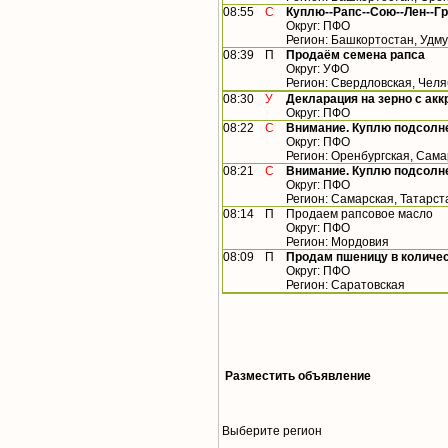
08:55
С
Куплю--Рапс--Сою--Лен--Г
Округ: ПФО
Регион: Башкортостан, Удм
08:39
П
Продаём семена рапса
Округ: УФО
Регион: Свердловская, Чел
08:30
У
Декларация на зерно с ак
Округ: ПФО
08:22
С
Внимание. Куплю подсолн
Округ: ПФО
Регион: Оренбургская, Сама
08:21
С
Внимание. Куплю подсолн
Округ: ПФО
Регион: Самарская, Татарст
08:14
П
Продаем рапсовое масло
Округ: ПФО
Регион: Мордовия
08:09
П
Продам пшеницу в количест
Округ: ПФО
Регион: Саратовская
Разместить объявление
Выберите регион