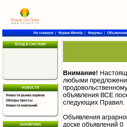
На главную
|
Фураж-Weekly
|
Форумы
|
Объявлени
ВХОД В СИСТЕМУ
Внимание!
Настояща
любыми предложения
продовольственному 
НОВОСТИ
объявления ВСЕ пос
Новости рынка кормов
Обзоры прессы
следующих
Правил
.
Новости компаний
Объявления аграрно
доске объявлений 0
АНАЛИТИКА