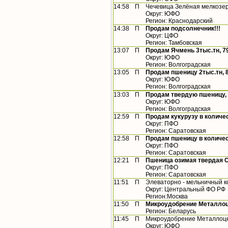
14:58
П
Чечевица Зелёная мелкозе
Округ: ЮФО
Регион: Краснодарский
14:38
П
Продам подсолнечник!!!
Округ: ЦФО
Регион: Тамбовская
13:07
П
Продам Ячмень 3тыс.тн, 7
Округ: ЮФО
Регион: Волгоградская
13:05
П
Продам пшеницу 2тыс.тн, 
Округ: ЮФО
Регион: Волгоградская
13:03
П
Продам твердую пшеницу, 5
Округ: ЮФО
Регион: Волгоградская
12:59
П
Продам кукурузу в количес
Округ: ПФО
Регион: Саратовская
12:58
П
Продам пшеницу в количест
Округ: ПФО
Регион: Саратовская
12:21
П
Пшеница озимая твердая С
Округ: ПФО
Регион: Саратовская
11:51
П
Элеваторно - мельничный к
Округ: Центральный ФО РФ
Регион:Москва
11:50
П
Микроудобрение Металло
Регион: Беларусь
11:45
П
Микроудобрение Металлоц
Округ: ЮФО