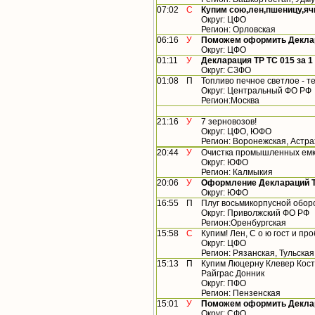
07:02
С
Купим сою,лен,пшеницу,яч
Округ: ЦФО
Регион: Орловская
06:16
У
Поможем оформить Деклар
Округ: ЦФО
01:11
У
Декларация ТР ТС 015 за 1 
Округ: СЗФО
01:08
П
Топливо печное светлое - т
Округ: Центральный ФО РФ
Регион:Москва
21:16
У
7 зерновозов!
Округ: ЦФО, ЮФО
Регион: Воронежская, Астр
20:44
У
Очистка промышленных емк
Округ: ЮФО
Регион: Калмыкия
20:06
У
Оформление Деклараций ТР
Округ: ЮФО
16:55
П
Плуг восьмикорпусной обо
Округ: Приволжский ФО РФ
Регион:Оренбургская
15:58
С
Купим! Лен, С о ю гост и п
Округ: ЦФО
Регион: Рязанская, Тульская
15:13
П
Купим Люцерну Клевер Кост
Райграс Донник
Округ: ПФО
Регион: Пензенская
15:01
У
Поможем оформить Деклар
Округ: СФО