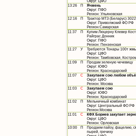
Округ: ЦФО
13:26
П
Ячмень
Округ: ПФО
Регион: Ульяновская
12:16
П
Трактор МТЗ (Беларус) 3022
Округ: Приволжский ФО РФ
Регион:Самарская
11:37
П
Купим Люцерну Клевер Кост
Райграс Донник
Округ: ПФО
Регион: Пензенская
11:27
У
Требуются Тонары 100т жм
Округ: ЦФО
Регион: Тамбовская, Костро
11:09
П
Продам зеленую чечевицу
Округ: ЮФО
Регион: Краснодарский
11:07
С
Закупаем сою любом объё
Округ: ЦФО
Регион: Москва
11:03
С
Закупаем сою
Округ: ЮФО
Регион: Краснодарский
11:02
П
Мельничный комбинат
Округ: Центральный ФО РФ
Регион:Москва
11:01
С
КФХ Бориев закупает зерн
Округ: ЦФО
Регион: Орловская
10:00
П
Продаем пайзу, фацелию, сме
пырей, гречиху