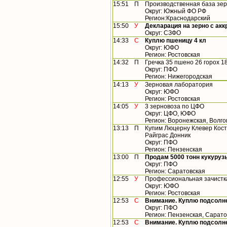
15:51
П
Производственная база зер
Округ: Южный ФО РФ
Регион:Краснодарский
15:50
У
Декларация на зерно с ак
Округ: СЗФО
14:33
С
Куплю пшеницу 4 кл
Округ: ЮФО
Регион: Ростовская
14:32
П
Гречка 35 пшено 26 горох 18
Округ: ПФО
Регион: Нижегородская
14:13
У
Зерновая лаборатория
Округ: ЮФО
Регион: Ростовская
14:05
У
3 зерновоза по ЦФО
Округ: ЦФО, ЮФО
Регион: Воронежская, Волго
13:13
П
Купим Люцерну Клевер Кост
Райграс Донник
Округ: ПФО
Регион: Пензенская
13:00
П
Продам 5000 тонн кукуруз
Округ: ПФО
Регион: Саратовская
12:55
У
Профессиональная зачистк
Округ: ЮФО
Регион: Ростовская
12:53
С
Внимание. Куплю подсолн
Округ: ПФО
Регион: Пензенская, Сарато
12:53
С
Внимание. Куплю подсолн