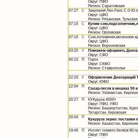
Округ: ПФО
Регион: Саратовская
07:27
С
Закупаем! Лен Рапс С О Ю гос
Округ: ЦФО
Регион: Рязанская, Тульская
07:15
С
Купим сою,подсолнечник,ле
Округ: ЦФО
Регион: Орловская
07:10
С
Сою,половинки,весеннюю ку
Округ: ЦФО
Регион: Воронежская
03:25
У
Поможем оформить Деклар
Округ: СФО
00:10
П
Горох
Округ: СКФО
Регион: Ставрополье
22:20
У
Оформление Деклараций ТР
Округ: ЮФО
22:04
П
Сахар-песок в мешках 50 кг
Регион: Узбекистан, Киргиз
20:27
П
КУКуруза 4000т
Округ: ПФО, УФО
Регион: Башкортостан, Кург
Татарстан, Кировская
20:04
П
Кукуруза зерно: поставки п
Регион: Казахстан, Киргизи
19:46
П
Изолят соевого белков 90 п
Округ: ПФО