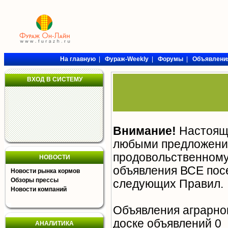
На главную
|
Фураж-Weekly
|
Форумы
|
Объявлени
ВХОД В СИСТЕМУ
Внимание!
Настояща
любыми предложения
продовольственному 
НОВОСТИ
объявления ВСЕ пос
Новости рынка кормов
Обзоры прессы
следующих
Правил
.
Новости компаний
Объявления аграрно
доске объявлений 0
АНАЛИТИКА