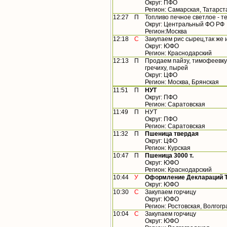
Округ: ПФО
Регион: Самарская, Татарст
12:27
П
Топливо печное светлое - т
Округ: Центральный ФО РФ
Регион:Москва
12:18
С
Закупаем рис сырец,так же 
Округ: ЮФО
Регион: Краснодарский
12:13
П
Продаем пайзу, тимофеевку, 
гречиху, пырей
Округ: ЦФО
Регион: Москва, Брянская
11:51
П
НУТ
Округ: ПФО
Регион: Саратовская
11:49
П
НУТ
Округ: ПФО
Регион: Саратовская
11:32
П
Пшеница твердая
Округ: ЦФО
Регион: Курская
10:47
П
Пшеница 3000 т.
Округ: ЮФО
Регион: Краснодарский
10:44
У
Оформление Деклараций ТР
Округ: ЮФО
10:30
С
Закупаем горчицу
Округ: ЮФО
Регион: Ростовская, Волгогр
10:04
С
Закупаем горчицу
Округ: ЮФО