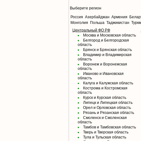
Выберите регион
Россия
Азербайджан
Армения
Белар
Монголия
Польша
Таджикистан
Турк
Центральный ФО РФ
Москва и Московская область
Белгород и Белгородская
область
Брянск и Брянская область
Владимир и Владимирская
область
Воронеж и Воронежская
область
Иваново и Ивановская
область
Калуга и Калужская область
Кострома и Костромская
область
Курск и Курская область
Липецк и Липецкая область
Орел и Орловская область
Рязань и Рязанская область
Смоленск и Смоленская
область
Тамбов и Тамбовская область
Тверь и Тверская область
Тула и Тульская область