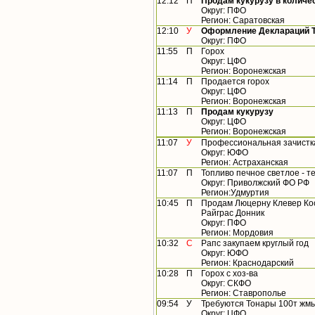
12:12
П
Продам кукурузу в количес
Округ: ПФО
Регион: Саратовская
12:10
У
Оформление Деклараций ТР
Округ: ПФО
11:55
П
Горох
Округ: ЦФО
Регион: Воронежская
11:14
П
Продается горох
Округ: ЦФО
Регион: Воронежская
11:13
П
Продам кукурузу
Округ: ЦФО
Регион: Воронежская
11:07
У
Профессиональная зачистк
Округ: ЮФО
Регион: Астраханская
11:07
П
Топливо печное светлое - 
Округ: Приволжский ФО РФ
Регион:Удмуртия
10:45
П
Продам Люцерну Клевер Ко
Райграс Донник
Округ: ПФО
Регион: Мордовия
10:32
С
Рапс закупаем круглый год
Округ: ЮФО
Регион: Краснодарский
10:28
П
Горох с хоз-ва
Округ: СКФО
Регион: Ставрополье
09:54
У
Требуются Тонары 100т жм
Округ: ЦФО