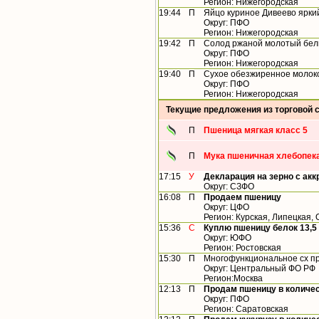
Регион: Нижегородская
19:44
П
Яйцо куриное Дивеево ярки
Округ: ПФО
Регион: Нижегородская
19:42
П
Солод ржаной молотый бел
Округ: ПФО
Регион: Нижегородская
19:40
П
Сухое обезжиренное молок
Округ: ПФО
Регион: Нижегородская
Текущие предложения из торговой 
П
Пшеница мягкая класс 5
П
Мука пшеничная хлебопека
17:15
У
Декларация на зерно с ак
Округ: СЗФО
16:08
П
Продаем пшеницу
Округ: ЦФО
Регион: Курская, Липецкая,
15:36
С
Куплю пшеницу белок 13,5
Округ: ЮФО
Регион: Ростовская
15:30
П
Многофункциональное сх пр
Округ: Центральный ФО РФ
Регион:Москва
12:13
П
Продам пшеницу в количест
Округ: ПФО
Регион: Саратовская