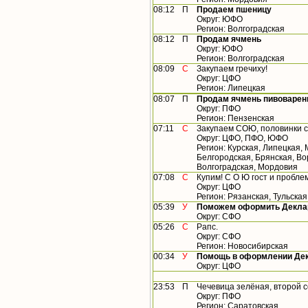
08:12
П
Продаем пшеницу
Округ: ЮФО
Регион: Волгоградская
08:12
П
Продам ячмень
Округ: ЮФО
Регион: Волгоградская
08:09
С
Закупаем гречиху!
Округ: ЦФО
Регион: Липецкая
08:07
П
Продам ячмень пивоварен
Округ: ПФО
Регион: Пензенская
07:11
С
Закупаем СОЮ, половинки 
Округ: ЦФО, ПФО, ЮФО
Регион: Курская, Липецкая, 
Белгородская, Брянская, Во
Волгоградская, Мордовия
07:08
С
Купим! С О Ю гост и пробле
Округ: ЦФО
Регион: Рязанская, Тульская
05:39
У
Поможем оформить Деклар
Округ: СФО
05:26
С
Рапс.
Округ: СФО
Регион: Новосибирская
00:34
У
Помощь в оформлении Дек
Округ: ЦФО
23:53
П
Чечевица зелёная, второй 
Округ: ПФО
Регион: Саратовская