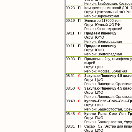
Регион: Тамбовская, Костро
09:23
П
Компрессор винтовой ДЭН 
Округ: Центральный ФО РФ
Регион:Воронежская
09:19
П
Элеватор 117000 тонн
Округ: Южный ФО РФ
Регион:Краснодарский
09:11
П
Продаем пшеницу
Округ: ЮФО
Регион: Волгоградская
09:11
П
Продаем пшеницу
Округ: ЮФО
Регион: Волгоградская
09:03
П
Продаем пайзу, тимофеевку, 
пырей
Округ: ЦФО
Регион: Москва, Брянская
08:51
С
Закупаю Пшеницу 4,5 клас
Округ: ЦФО
Регион: Липецкая, Орловска
08:50
С
Закупаю Пшеницу 4,5 клас
Округ: ЦФО
Регион: Липецкая, Орловска
08:49
С
Куплю--Рапс--Сою--Лен--Г
Округ: ПФО
Регион: Башкортостан, Орен
08:48
С
Куплю--Рапс--Сою--Лен--Г
Округ: ПФО
Регион: Башкортостан, Удм
08:31
П
Сахар ТС2, Экстра для пище
Округ: ЦФО