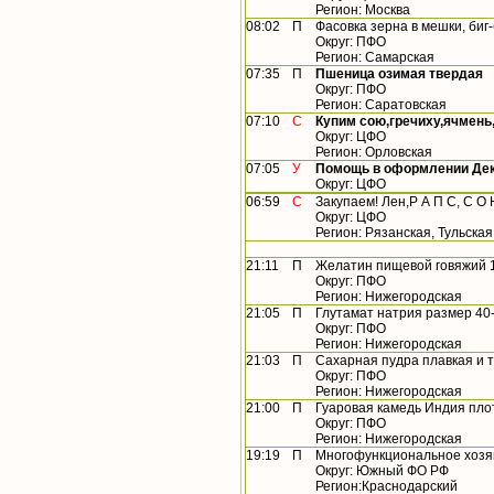
Регион: Москва
08:02
П
Фасовка зерна в мешки, биг
Округ: ПФО
Регион: Самарская
07:35
П
Пшеница озимая твердая
Округ: ПФО
Регион: Саратовская
07:10
С
Купим сою,гречиху,ячмень
Округ: ЦФО
Регион: Орловская
07:05
У
Помощь в оформлении Дек
Округ: ЦФО
06:59
С
Закупаем! Лен,Р А П С, С О Ю
Округ: ЦФО
Регион: Рязанская, Тульская
21:11
П
Желатин пищевой говяжий 
Округ: ПФО
Регион: Нижегородская
21:05
П
Глутамат натрия размер 40-
Округ: ПФО
Регион: Нижегородская
21:03
П
Сахарная пудра плавкая и 
Округ: ПФО
Регион: Нижегородская
21:00
П
Гуаровая камедь Индия пло
Округ: ПФО
Регион: Нижегородская
19:19
П
Многофункциональное хозяй
Округ: Южный ФО РФ
Регион:Краснодарский