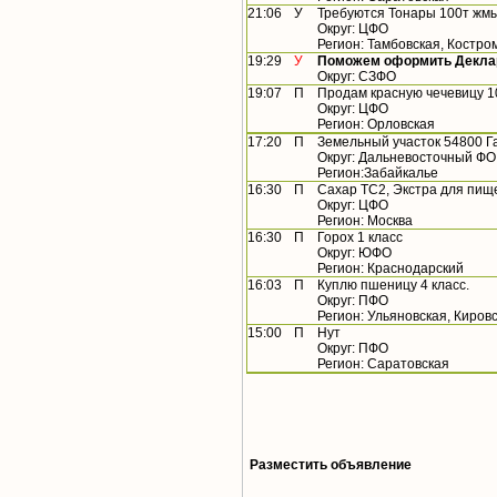
21:06
У
Требуются Тонары 100т жм
Округ: ЦФО
Регион: Тамбовская, Костро
19:29
У
Поможем оформить Деклар
Округ: СЗФО
19:07
П
Продам красную чечевицу 1
Округ: ЦФО
Регион: Орловская
17:20
П
Земельный участок 54800 Г
Округ: Дальневосточный ФО
Регион:Забайкалье
16:30
П
Сахар ТС2, Экстра для пище
Округ: ЦФО
Регион: Москва
16:30
П
Горох 1 класс
Округ: ЮФО
Регион: Краснодарский
16:03
П
Куплю пшеницу 4 класс.
Округ: ПФО
Регион: Ульяновская, Киров
15:00
П
Нут
Округ: ПФО
Регион: Саратовская
Разместить объявление