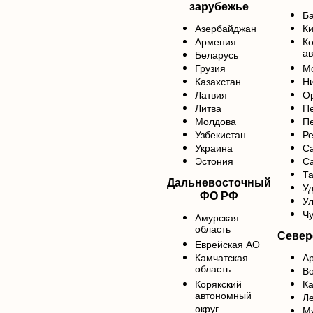
зарубежье
Б
Азербайджан
Ки
Армения
К
ав
Беларусь
Грузия
М
Казахстан
Ни
Латвия
Ор
Литва
Пе
Молдова
Пе
Узбекистан
Р
Украина
С
Эстония
Са
Та
Дальневосточный
У
ФО РФ
Ул
Чу
Амурская
область
Север
Еврейская АО
Камчатская
Ар
область
Во
Корякский
Ка
автономный
Ле
округ
М