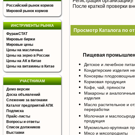
Регистрация организации)!
Российский рынок кормов
После краткой проверки в
Мировой рынок кормов
ИНСТРУМЕНТЫ РЫНКА
Просмотр Каталога по о
ФуражСТАТ
Мировые биржи
Мировые цены
Цены на масличные
Пищевая промышлен
Цены на зерно в России
Цены на АК в Китае
Детское и лечебное пита
Цены на витамины в Китае
Кондитерские изделия н
Консервы плодоовощные,
УЧАСТНИКАМ
Кормовая продукция
Кофе, чай, пряности
Демо версии
Макароны и аналогичны
Доска объявлений
изделия
Слежение за вагонами
Масло растительное и от
Каталог предприятий АПК
переработки
Подписка
Молочная и маслосырод
Прайс-листы
продукция
Вопросы и ответы
Список должников
Мукомольно-крупяная пр
Выставки
Мясо и мясопродукты