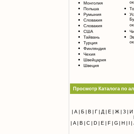
ок
Монголия
Польша
То
Румыния
У
Б
Словакия
ок
Словакия
США
Чи
Тайвань
Э
ок
Турция
Финляндия
Чехия
Швейцария
Швеция
Просмотр Каталога по а
|
А
|
Б
|
В
|
Г
|
Д
|
Е
|
Ж
|
З
|
И
|
A
|
B
|
C
|
D
|
E
|
F
|
G
|
H
|
I
|