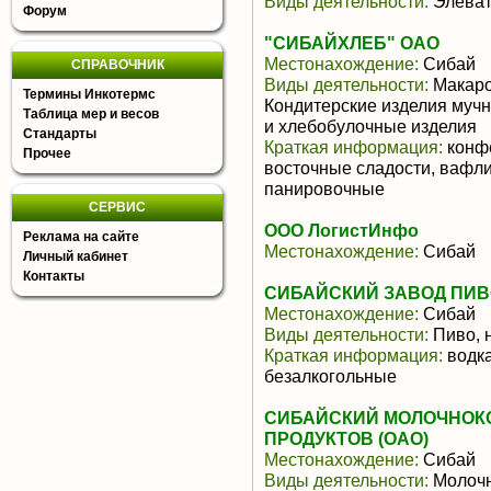
Виды деятельности:
Элеват
Форум
"СИБАЙХЛЕБ" ОАО
Местонахождение:
Сибай
СПРАВОЧНИК
Виды деятельности:
Макаро
Термины Инкотермс
Кондитерские изделия мучн
Таблица мер и весов
и хлебобулочные изделия
Стандарты
Краткая информация:
конфе
Прочее
восточные сладости, вафли
панировочные
СЕРВИС
ООО ЛогистИнфо
Реклама на сайте
Местонахождение:
Сибай
Личный кабинет
Контакты
СИБАЙСКИЙ ЗАВОД ПИВ
Местонахождение:
Сибай
Виды деятельности:
Пиво, 
Краткая информация:
водка
безалкогольные
СИБАЙСКИЙ МОЛОЧНОК
ПРОДУКТОВ (ОАО)
Местонахождение:
Сибай
Виды деятельности:
Молочн