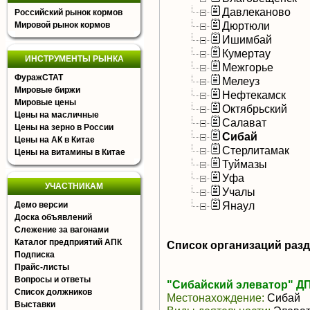
Давлеканово
Российский рынок кормов
Дюртюли
Мировой рынок кормов
Ишимбай
Кумертау
ИНСТРУМЕНТЫ РЫНКА
Межгорье
ФуражСТАТ
Мелеуз
Мировые биржи
Нефтекамск
Мировые цены
Октябрьский
Цены на масличные
Салават
Цены на зерно в России
Сибай
Цены на АК в Китае
Стерлитамак
Цены на витамины в Китае
Туймазы
Уфа
УЧАСТНИКАМ
Учалы
Янаул
Демо версии
Доска объявлений
Слежение за вагонами
Каталог предприятий АПК
Список организаций раз
Подписка
Прайс-листы
Вопросы и ответы
"Сибайский элеватор" Д
Список должников
Местонахождение:
Сибай
Выставки