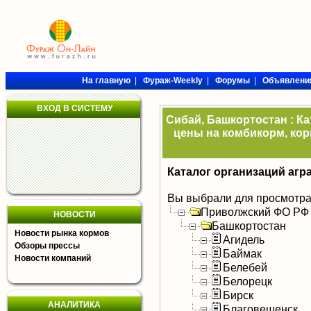
На главную
|
Фураж-Weekly
|
Форумы
|
Объявлени
ВХОД В СИСТЕМУ
Сибай, Башкортостан : К
цены на комбикорм, кор
Каталог организаций агр
Вы выбрали для просмотра
Приволжский ФО РФ
НОВОСТИ
Башкортостан
Новости рынка кормов
Агидель
Обзоры прессы
Баймак
Новости компаний
Белебей
Белорецк
Бирск
АНАЛИТИКА
Благовещенск