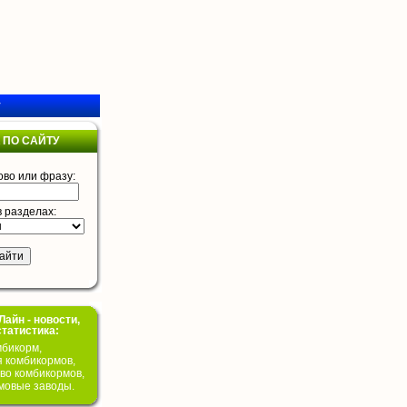
у
 ПО САЙТУ
ово или фразу:
в разделах:
айн - новости,
статистика:
бикорм,
я комбикормов,
во комбикормов,
мовые заводы.