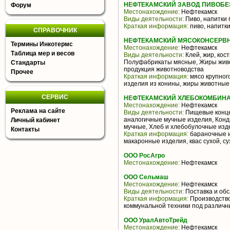
НЕФТЕКАМСКИЙ ЗАВОД ПИВОБЕ
Форум
Местонахождение:
Нефтекамск
Виды деятельности:
Пиво, напитки 
Краткая информация:
пиво, напитк
СПРАВОЧНИК
НЕФТЕКАМСКИЙ МЯСОКОНСЕРВН
Термины Инкотермс
Местонахождение:
Нефтекамск
Таблица мер и весов
Виды деятельности:
Клей, жир, кост
Полуфабрикаты мясные, Жиры живо
Стандарты
продукция животноводства
Прочее
Краткая информация:
мясо крупного
изделия из конины, жиры животные 
СЕРВИС
НЕФТЕКАМСКИЙ ХЛЕБОКОМБИНАТ
Местонахождение:
Нефтекамск
Реклама на сайте
Виды деятельности:
Пищевые конце
аналогичные мучные изделия, Конд
Личный кабинет
мучные, Хлеб и хлебобулочные изд
Контакты
Краткая информация:
бараночные и
макаронные изделия, квас сухой, с
ООО РосАгро
Местонахождение:
Нефтекамск
ООО Сельмаш
Местонахождение:
Нефтекамск
Виды деятельности:
Поставка и обс
Краткая информация:
Производство
коммунальной техники под различн
ООО УралАвтоТрейд
Местонахождение:
Нефтекамск