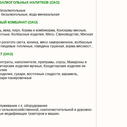
ЗАЛКОГОЛЬНЫХ НАПИТКОВ (ОАО)
безалкогольные
и безалкогольные, вода минеральная
ЫЙ КОМБИНАТ (ОАО)
ь, мука, перо, Корма и комбикорма, Консервы мясные,
тные, Колбасные изделия, Мясо, Свиноводство, Мясная
 рогатого скота, конина, мясо замороженное, колбасные
пищевые топленые, говядина тушеная, корма мясокост...
 (ОАО)
нтраты, наполнители, приправы, соусы, Макароны и
итерские изделия мучные, Кондитерские изделия не
елия
зделия, сухари, восточные сладости, карамель,
ухари панировочные
луживание с.х. оборудования
 сельскохозяйственной, снегоочистительной и дорожно-
ые модификации тракторов и машин.