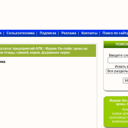
я
|
Сельхозтехника
|
Подписка
|
Реклама
|
Контакты
|
Поиск по сайт
ПОИСК
аталог предприятий АПК : Фураж Он-лайн: цены на
я птицы, свиней, коров, фуражное зерно
Введите сл
нка
Искать 
Фураж Он-Л
цены, 
Ком
сырье дл
производст
комбикор