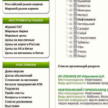
Ишимбай
Российский рынок кормов
Кумертау
Мировой рынок кормов
Межгорье
Мелеуз
Нефтекамск
ИНСТРУМЕНТЫ РЫНКА
Октябрьский
ФуражСТАТ
Салават
Мировые биржи
Сибай
Мировые цены
Стерлитамак
Цены на масличные
Туймазы
Цены на зерно в России
Уфа
Цены на АК в Китае
Учалы
Цены на витамины в Китае
Янаул
УЧАСТНИКАМ
Список организаций раздела
Демо версии
Доска объявлений
ИП (ПБОЮЛ) ИП Ибрагимов Ш.Р.
Местонахождение:
Нефтекамск
Слежение за вагонами
Виды деятельности:
Кормовая прод
Каталог предприятий АПК
Подписка
НЕФТЕКАМСКИЙ ГОРМОЛЗАВОД (
Прайс-листы
Местонахождение:
Нефтекамск
Виды деятельности:
Майонез, Моло
Вопросы и ответы
Краткая информация:
масло животн
Список должников
творог жирный, полуфабрикаты мо
Выставки