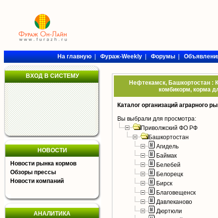
На главную
|
Фураж-Weekly
|
Форумы
|
Объявлени
ВХОД В СИСТЕМУ
Нефтекамск, Башкортостан : К
комбикорм, корма дл
Каталог организаций аграрного ры
Вы выбрали для просмотра:
Приволжский ФО РФ
Башкортостан
Агидель
НОВОСТИ
Баймак
Новости рынка кормов
Белебей
Обзоры прессы
Белорецк
Новости компаний
Бирск
Благовещенск
Давлеканово
Дюртюли
АНАЛИТИКА