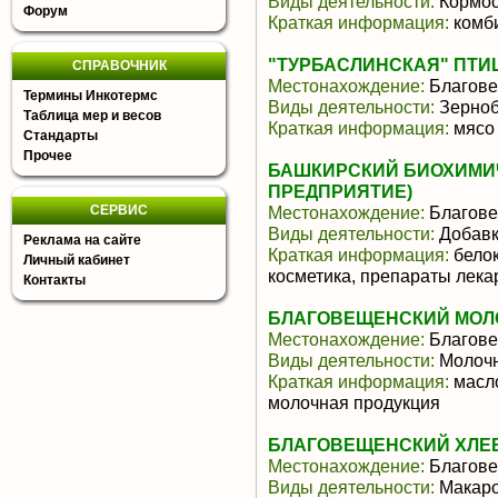
Виды деятельности:
Кормос
Форум
Краткая информация:
комби
"ТУРБАСЛИНСКАЯ" ПТ
СПРАВОЧНИК
Местонахождение:
Благове
Термины Инкотермс
Виды деятельности:
Зерноб
Таблица мер и весов
Краткая информация:
мясо
Стандарты
Прочее
БАШКИРСКИЙ БИОХИМИЧ
ПРЕДПРИЯТИЕ)
СЕРВИС
Местонахождение:
Благове
Виды деятельности:
Добавк
Реклама на сайте
Краткая информация:
белок
Личный кабинет
косметика, препараты лек
Контакты
БЛАГОВЕЩЕНСКИЙ МОЛО
Местонахождение:
Благове
Виды деятельности:
Молочн
Краткая информация:
масло
молочная продукция
БЛАГОВЕЩЕНСКИЙ ХЛЕБ
Местонахождение:
Благове
Виды деятельности:
Макаро