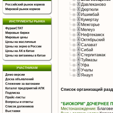
Давлеканово
Российский рынок кормов
Дюртюли
Мировой рынок кормов
Ишимбай
Кумертау
ИНСТРУМЕНТЫ РЫНКА
Межгорье
ФуражСТАТ
Мелеуз
Мировые биржи
Нефтекамск
Мировые цены
Октябрьский
Цены на масличные
Салават
Цены на зерно в России
Сибай
Цены на АК в Китае
Стерлитамак
Цены на витамины в Китае
Туймазы
Уфа
УЧАСТНИКАМ
Учалы
Янаул
Демо версии
Доска объявлений
Слежение за вагонами
Каталог предприятий АПК
Список организаций раз
Подписка
Прайс-листы
Вопросы и ответы
"БИОКОРМ" ДОЧЕРНЕЕ 
Список должников
Местонахождение:
Благове
Выставки