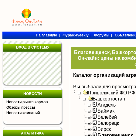
На главную
|
Фураж-Weekly
|
Форумы
|
Объявлени
ВХОД В СИСТЕМУ
Благовещенск, Башкортос
Он-лайн: цены на комби
Каталог организаций агр
Вы выбрали для просмотра
Приволжский ФО РФ
НОВОСТИ
Башкортостан
Новости рынка кормов
Агидель
Обзоры прессы
Баймак
Новости компаний
Белебей
Белорецк
Бирск
АНАЛИТИКА
Благовещенск