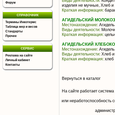
Виды деятельности:
Кондит
Форум
изделия не мучные, Хлеб и
Краткая информация:
баран
СПРАВОЧНИК
АГИДЕЛЬСКИЙ МОЛОКОЗ
Термины Инкотермс
Местонахождение:
Агидель
Таблица мер и весов
Виды деятельности:
Молочн
Стандарты
Краткая информация:
цельн
Прочее
АГИДЕЛЬСКИЙ ХЛЕБОКО
СЕРВИС
Местонахождение:
Агидель
Виды деятельности:
Хлеб и
Реклама на сайте
Краткая информация:
хлеб 
Личный кабинет
Контакты
Вернуться в каталог
На сайте работает система
или неработоспособность с
aдминистр