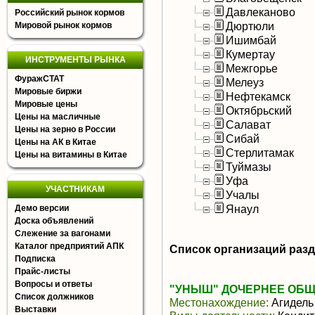
Давлеканово
Российский рынок кормов
Дюртюли
Мировой рынок кормов
Ишимбай
Кумертау
ИНСТРУМЕНТЫ РЫНКА
Межгорье
ФуражСТАТ
Мелеуз
Мировые биржи
Нефтекамск
Мировые цены
Октябрьский
Цены на масличные
Салават
Цены на зерно в России
Сибай
Цены на АК в Китае
Стерлитамак
Цены на витамины в Китае
Туймазы
Уфа
УЧАСТНИКАМ
Учалы
Янаул
Демо версии
Доска объявлений
Слежение за вагонами
Каталог предприятий АПК
Список организаций раз
Подписка
Прайс-листы
Вопросы и ответы
"УНЫШ" ДОЧЕРНЕЕ ОБ
Список должников
Местонахождение:
Агидель
Выставки