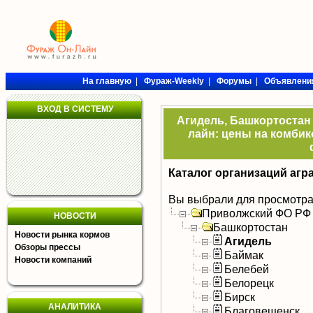
На главную
|
Фураж-Weekly
|
Форумы
|
Объявлени
ВХОД В СИСТЕМУ
Агидель, Башкортостан 
лайн: цены на комбик
Каталог организаций агр
Вы выбрали для просмотра
Приволжский ФО РФ
НОВОСТИ
Башкортостан
Новости рынка кормов
Агидель
Обзоры прессы
Баймак
Новости компаний
Белебей
Белорецк
Бирск
АНАЛИТИКА
Благовещенск