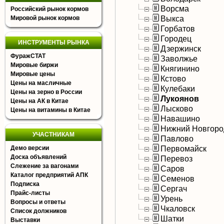
Ворсма
Российский рынок кормов
Выкса
Мировой рынок кормов
Горбатов
Городец
ИНСТРУМЕНТЫ РЫНКА
Дзержинск
ФуражСТАТ
Заволжье
Мировые биржи
Княгинино
Мировые цены
Кстово
Цены на масличные
Кулебаки
Цены на зерно в России
Лукоянов
Цены на АК в Китае
Лысково
Цены на витамины в Китае
Навашино
Нижний Новгоро
УЧАСТНИКАМ
Павлово
Первомайск
Демо версии
Доска объявлений
Перевоз
Слежение за вагонами
Саров
Каталог предприятий АПК
Семенов
Подписка
Сергач
Прайс-листы
Урень
Вопросы и ответы
Чкаловск
Список должников
Шатки
Выставки