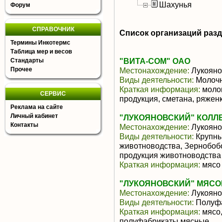
Шахунья
Форум
СПРАВОЧНИК
Список организаций раз
Термины Инкотермс
Таблица мер и весов
"ВИТА-СОМ" ОАО
Стандарты
Прочее
Местонахождение:
Лукояно
Виды деятельности:
Молочн
Краткая информация:
молок
СЕРВИС
продукция, сметана, ряженк
Реклама на сайте
Личный кабинет
"ЛУКОЯНОВСКИЙ" КОЛЛ
Контакты
Местонахождение:
Лукояно
Виды деятельности:
Крупны
животноводства, Зернобоб
продукция животноводства
Краткая информация:
мясо 
"ЛУКОЯНОВСКИЙ" МЯСО
Местонахождение:
Лукояно
Виды деятельности:
Полуфа
Краткая информация:
мясо,
полуфабрикаты мясные