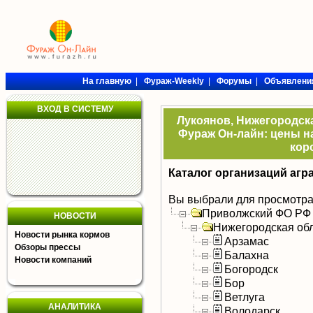
На главную
|
Фураж-Weekly
|
Форумы
|
Объявлени
ВХОД В СИСТЕМУ
Лукоянов, Нижегородска
Фураж Он-лайн: цены на
кор
Каталог организаций агр
Вы выбрали для просмотра
Приволжский ФО РФ
НОВОСТИ
Нижегородская об
Новости рынка кормов
Арзамас
Обзоры прессы
Балахна
Новости компаний
Богородск
Бор
Ветлуга
АНАЛИТИКА
Володарск