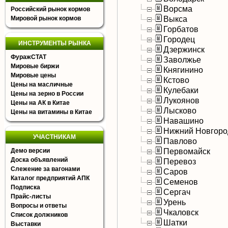
Ворсма
Российский рынок кормов
Выкса
Мировой рынок кормов
Горбатов
Городец
ИНСТРУМЕНТЫ РЫНКА
Дзержинск
ФуражСТАТ
Заволжье
Мировые биржи
Княгинино
Мировые цены
Кстово
Цены на масличные
Кулебаки
Цены на зерно в России
Лукоянов
Цены на АК в Китае
Лысково
Цены на витамины в Китае
Навашино
Нижний Новгоро
УЧАСТНИКАМ
Павлово
Первомайск
Демо версии
Доска объявлений
Перевоз
Слежение за вагонами
Саров
Каталог предприятий АПК
Семенов
Подписка
Сергач
Прайс-листы
Урень
Вопросы и ответы
Чкаловск
Список должников
Шатки
Выставки