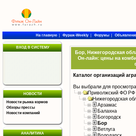
На главную
|
Фураж-Weekly
|
Форумы
|
Объявлени
ВХОД В СИСТЕМУ
Бор, Нижегородская обла
Он-лайн: цены на комби
Каталог организаций агр
Вы выбрали для просмотра
Приволжский ФО РФ
НОВОСТИ
Нижегородская об
Новости рынка кормов
Арзамас
Обзоры прессы
Балахна
Новости компаний
Богородск
Бор
Ветлуга
АНАЛИТИКА
Володарск