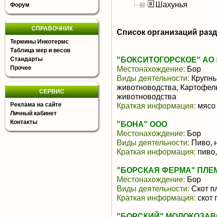
Шахунья
Форум
СПРАВОЧНИК
Список организаций раз
Термины Инкотермс
Таблица мер и весов
"БОКСИТОГОРСКОЕ" АО з
Стандарты
Прочее
Местонахождение:
Бор
Виды деятельности:
Крупны
животноводства, Картофел
СЕРВИС
животноводства
Реклама на сайте
Краткая информация:
мясо 
Личный кабинет
Контакты
"БОНА" ООО
Местонахождение:
Бор
Виды деятельности:
Пиво, 
Краткая информация:
пиво,
"БОРСКАЯ ФЕРМА" ПЛЕ
Местонахождение:
Бор
Виды деятельности:
Скот п
Краткая информация:
скот 
"БОРСКИЙ" МОЛОКОЗАВО