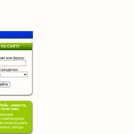
у
 ПО САЙТУ
ово или фразу:
в разделах:
айн - новости,
статистика:
бикорм,
я комбикормов,
во комбикормов,
мовые заводы.