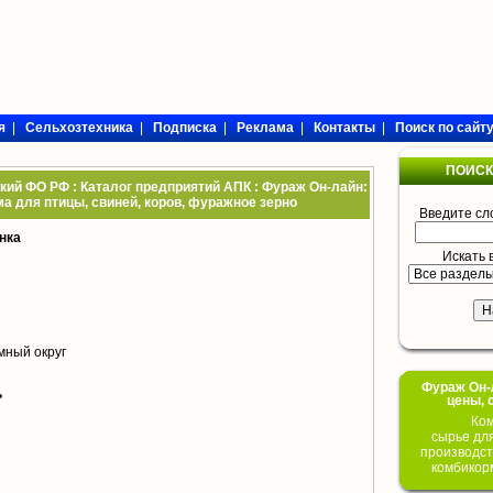
я
|
Сельхозтехника
|
Подписка
|
Реклама
|
Контакты
|
Поиск по сайт
ПОИСК
ий ФО РФ : Каталог предприятий АПК : Фураж Он-лайн:
ма для птицы, свиней, коров, фуражное зерно
Введите сл
нка
Искать 
мный округ
Фураж Он-Л
ь
цены, 
Ком
сырье дл
производст
комбикор