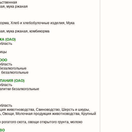
ьственная
ая, мука ржаная
орма, Хлеб и хлебобулочные изделия, Мука
ая, мука ржаная, комбикорма
А (ОАО)
область
тицы
 ООО
область
безалкогольные
и безалкогольные
ПАНИЯ (ОАО)
область
апитки безалкогольные
область
ия животноводства, Свиноводство, Шерсть и шкуры,
, Овощи, Молочная продукция животноводства, Крупный
 рогатого скота, овощи открытого грунта, молоко
ВО