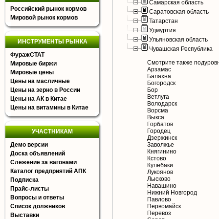
Самарская область
Российский рынок кормов
Саратовская область
Мировой рынок кормов
Татарстан
Удмуртия
Ульяновская область
ИНСТРУМЕНТЫ РЫНКА
Чувашская Республика
ФуражСТАТ
Смотрите также подуров
Мировые биржи
Арзамас
Мировые цены
Балахна
Цены на масличные
Богородск
Цены на зерно в России
Бор
Ветлуга
Цены на АК в Китае
Володарск
Цены на витамины в Китае
Ворсма
Выкса
Горбатов
Городец
УЧАСТНИКАМ
Дзержинск
Демо версии
Заволжье
Княгинино
Доска объявлений
Кстово
Слежение за вагонами
Кулебаки
Каталог предприятий АПК
Лукоянов
Лысково
Подписка
Навашино
Прайс-листы
Нижний Новгород
Вопросы и ответы
Павлово
Список должников
Первомайск
Перевоз
Выставки