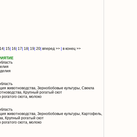
14
|
15
|
16
|
17
|
18
|
19
|
20
|
вперед >>
|
в конец >>
РИЯТИЕ
область
делия
зделия
область
ия животноводства, Зернобобовые культуры, Свекла
отноводства, Крупный рогатый скот
 рогатого скота, молоко
область
ия животноводства, Зернобобовые культуры, Картофель,
а, Крупный рогатый скот
 рогатого скота, молоко