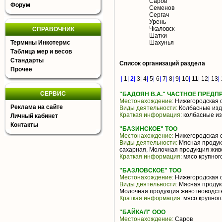
Саров
Форум
Семенов
Сергач
Урень
Чкаловск
СПРАВОЧНИК
Шатки
Термины Инкотермс
Шахунья
Таблица мер и весов
Стандарты
Список организаций раздела
Прочее
|
1
|
2
|
3
|
4
|
5
|
6
|
7
|
8
|
9
|
10
|
11
|
12
|
13
|
СЕРВИС
"БАДОЯН В.А." ЧАСТНОЕ ПРЕДП
Местонахождение:
Нижегородская 
Реклама на сайте
Виды деятельности:
Колбасные из
Краткая информация:
колбасные и
Личный кабинет
Контакты
"БАЗИНСКОЕ" ТОО
Местонахождение:
Нижегородская 
Виды деятельности:
Мясная продукц
сахарная, Молочная продукция жив
Краткая информация:
мясо крупного
"БАЗЛОВСКОЕ" ТОО
Местонахождение:
Нижегородская 
Виды деятельности:
Мясная продукц
Молочная продукция животноводств
Краткая информация:
мясо крупного
"БАЙКАЛ" ООО
Местонахождение:
Саров