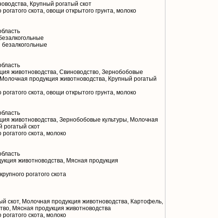
оводства, Крупный рогатый скот
 рогатого скота, овощи открытого грунта, молоко
область
безалкогольные
и безалкогольные
область
ция животноводства, Свиноводство, Зернобобовые
, Молочная продукция животноводства, Крупный рогатый
 рогатого скота, овощи открытого грунта, молоко
область
ция животноводства, Зернобобовые культуры, Молочная
й рогатый скот
 рогатого скота, молоко
область
укция животноводства, Мясная продукция
крупного рогатого скота
й скот, Молочная продукция животноводства, Картофель,
тво, Мясная продукция животноводства
 рогатого скота, молоко