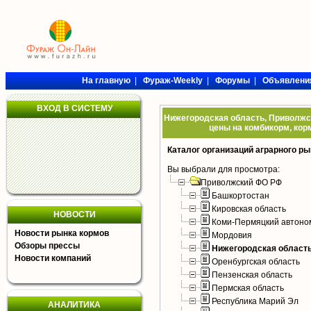
На главную
|
Фураж-Weekly
|
Форумы
|
Объявлени
ВХОД В СИСТЕМУ
Нижегородская область, Приволжск
цены на комбикорм, кор
Каталог организаций аграрного ры
Вы выбрали для просмотра:
Приволжский ФО РФ
Башкортостан
Кировская область
НОВОСТИ
Коми-Пермяцкий автоно
Новости рынка кормов
Мордовия
Обзоры прессы
Нижегородская област
Новости компаний
Оренбургская область
Пензенская область
Пермская область
Республика Марий Эл
АНАЛИТИКА