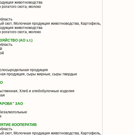
одукция животноводства
 рогатого скота, молоко
область
й скот, Молочная продукция животноводства, Картофель,
одукция животноводства
 рогатого скота, молоко
ЙСТВО (АО з.т.)
область
ой
ой
слосыродельная продукция
ая продукция, сыры жирные, сыры твердые
АО
ьственная, Хлеб и хлебобулочные изделия
ная
АРОВА" ЗАО
безалкогольные
я
ИЯТИЕ-КООПЕРАТИВ
область
й скот, Молочная продукция животноводства, Картофель,