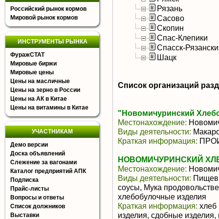
Рязань
Российский рынок кормов
Сасово
Мировой рынок кормов
Скопин
Спас-Клепики
ИНСТРУМЕНТЫ РЫНКА
Спасск-Рязански
ФуражСТАТ
Шацк
Мировые биржи
Мировые цены
Цены на масличные
Список организаций раз
Цены на зерно в России
Цены на АК в Китае
Цены на витамины в Китае
"Новомичуринский Хлеб
Местонахождение:
Новомич
Виды деятельности:
Макаро
УЧАСТНИКАМ
Краткая информация:
ПРОИ
Демо версии
Доска объявлений
НОВОМИЧУРИНСКИЙ ХЛЕБ
Слежение за вагонами
Местонахождение:
Новомич
Каталог предприятий АПК
Виды деятельности:
Пищевы
Подписка
соусы, Мука продовольстве
Прайс-листы
хлебобулочные изделия
Вопросы и ответы
Краткая информация:
хлеб 
Список должников
изделия, сдобные изделия,
Выставки