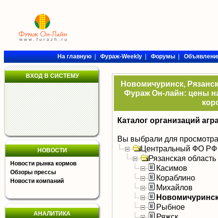
На главную
|
Фураж-Weekly
|
Форумы
|
Объявлени
ВХОД В СИСТЕМУ
Новомичуринск, Рязанск
Фураж Он-лайн: цены на
кор
Каталог организаций агр
Вы выбрали для просмотра
Центральный ФО РФ
НОВОСТИ
Рязанская область
Новости рынка кормов
Касимов
Обзоры прессы
Кораблино
Новости компаний
Михайлов
Новомичуринс
Рыбное
АНАЛИТИКА
Ряжск