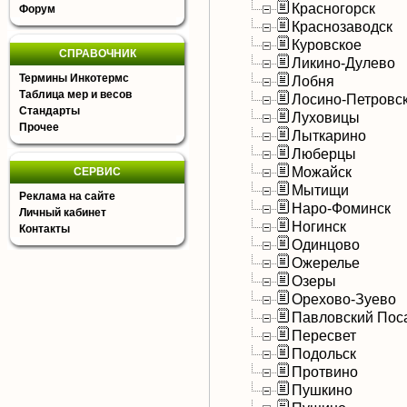
Красногорск
Форум
Краснозаводск
Куровское
СПРАВОЧНИК
Ликино-Дулево
Термины Инкотермс
Лобня
Таблица мер и весов
Лосино-Петровс
Стандарты
Луховицы
Прочее
Лыткарино
Люберцы
Можайск
СЕРВИС
Мытищи
Реклама на сайте
Наро-Фоминск
Личный кабинет
Ногинск
Контакты
Одинцово
Ожерелье
Озеры
Орехово-Зуево
Павловский Пос
Пересвет
Подольск
Протвино
Пушкино