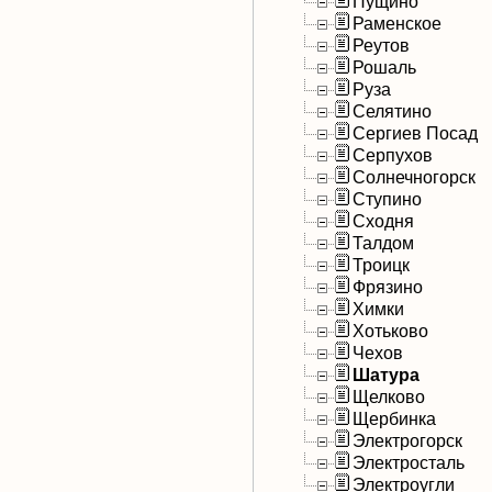
Пущино
Раменское
Реутов
Рошаль
Руза
Селятино
Сергиев Посад
Серпухов
Солнечногорск
Ступино
Сходня
Талдом
Троицк
Фрязино
Химки
Хотьково
Чехов
Шатура
Щелково
Щербинка
Электрогорск
Электросталь
Электроугли