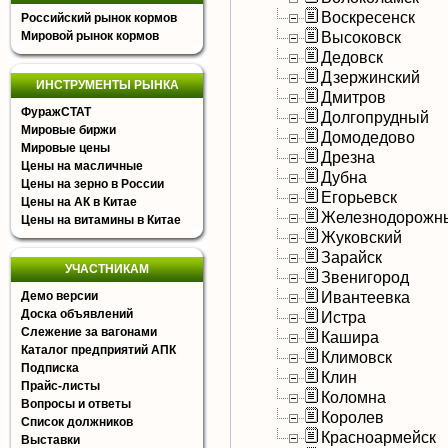
Воскресенск
Российский рынок кормов
Высоковск
Мировой рынок кормов
Дедовск
Дзержинский
ИНСТРУМЕНТЫ РЫНКА
Дмитров
ФуражСТАТ
Долгопрудный
Мировые биржи
Домодедово
Мировые цены
Дрезна
Цены на масличные
Дубна
Цены на зерно в России
Егорьевск
Цены на АК в Китае
Железнодорожн
Цены на витамины в Китае
Жуковский
Зарайск
УЧАСТНИКАМ
Звенигород
Ивантеевка
Демо версии
Доска объявлений
Истра
Слежение за вагонами
Кашира
Каталог предприятий АПК
Климовск
Подписка
Клин
Прайс-листы
Коломна
Вопросы и ответы
Королев
Список должников
Красноармейск
Выставки