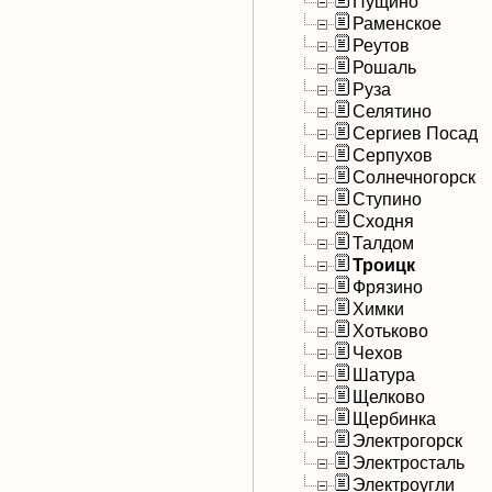
Пущино
Раменское
Реутов
Рошаль
Руза
Селятино
Сергиев Посад
Серпухов
Солнечногорск
Ступино
Сходня
Талдом
Троицк
Фрязино
Химки
Хотьково
Чехов
Шатура
Щелково
Щербинка
Электрогорск
Электросталь
Электроугли