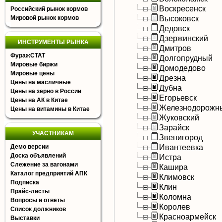
Воскресенск
Российский рынок кормов
Высоковск
Мировой рынок кормов
Дедовск
Дзержинский
ИНСТРУМЕНТЫ РЫНКА
Дмитров
ФуражСТАТ
Долгопрудный
Мировые биржи
Домодедово
Мировые цены
Дрезна
Цены на масличные
Дубна
Цены на зерно в России
Егорьевск
Цены на АК в Китае
Железнодорожн
Цены на витамины в Китае
Жуковский
Зарайск
УЧАСТНИКАМ
Звенигород
Ивантеевка
Демо версии
Доска объявлений
Истра
Слежение за вагонами
Кашира
Каталог предприятий АПК
Климовск
Подписка
Клин
Прайс-листы
Коломна
Вопросы и ответы
Королев
Список должников
Красноармейск
Выставки