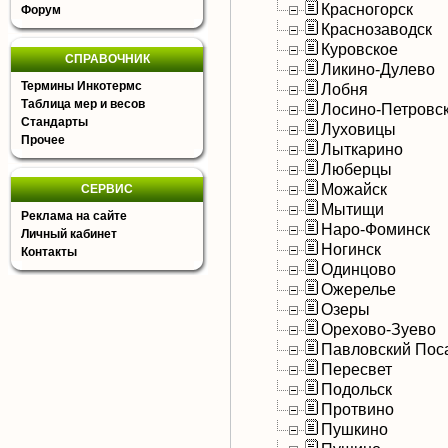
Красногорск
Форум
Краснозаводск
Куровское
СПРАВОЧНИК
Ликино-Дулево
Термины Инкотермс
Лобня
Таблица мер и весов
Лосино-Петровс
Стандарты
Луховицы
Прочее
Лыткарино
Люберцы
Можайск
СЕРВИС
Мытищи
Реклама на сайте
Наро-Фоминск
Личный кабинет
Ногинск
Контакты
Одинцово
Ожерелье
Озеры
Орехово-Зуево
Павловский Пос
Пересвет
Подольск
Протвино
Пушкино