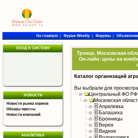
На главную
|
Фураж-Weekly
|
Форумы
|
Объявлени
ВХОД В СИСТЕМУ
Троицк, Московская обл
Он-лайн: цены на комби
Каталог организаций агр
Вы выбрали для просмотра
Центральный ФО РФ
НОВОСТИ
Московская област
Новости рынка кормов
Апрелевка
Обзоры прессы
Балашиха
Новости компаний
Бронницы
Верея
Видное
АНАЛИТИКА
Волоколамск