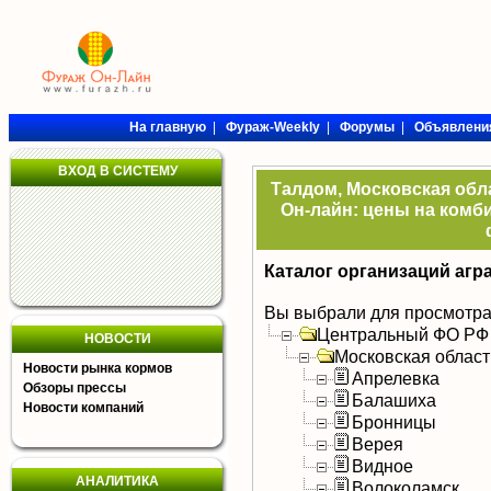
На главную
|
Фураж-Weekly
|
Форумы
|
Объявлени
ВХОД В СИСТЕМУ
Талдом, Московская обла
Он-лайн: цены на комби
Каталог организаций агр
Вы выбрали для просмотра
Центральный ФО РФ
НОВОСТИ
Московская област
Новости рынка кормов
Апрелевка
Обзоры прессы
Балашиха
Новости компаний
Бронницы
Верея
Видное
АНАЛИТИКА
Волоколамск