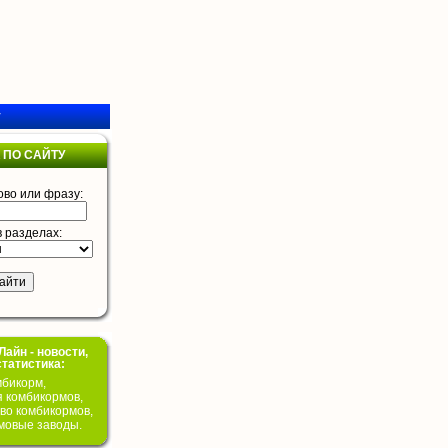
у
 ПО САЙТУ
ово или фразу:
в разделах:
айн - новости,
статистика:
бикорм,
я комбикормов,
во комбикормов,
мовые заводы.