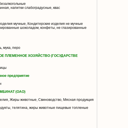
безалкогольные
нная, напитки слабоградусные, квас
изделия мучные, Кондитерские изделия не мучные
зированные шоколадом, конфеты, не глазированные
ь, мука, перо
ОЕ ПЛЕМЕННОЕ ХОЗЯЙСТВО (ГОСУДАРСТВЕ
тицы
ное предприятие
и
МБИНАТ (ОАО)
елия, Жиры животные, Свиноводство, Мясная продукция
одукты, телятина, жиры животные пищевые топленые