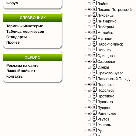
Форум
Лобня
Лосино-Петровский
Луховицы
СПРАВОЧНИК
Лыткарино
Термины Инкотермс
Люберцы
Таблица мер и весов
Можайск
Стандарты
Мытищи
Прочее
Наро-Фоминск
Ногинск
Одинцово
СЕРВИС
Ожерелье
Реклама на сайте
Озеры
Личный кабинет
Орехово-Зуево
Контакты
Павловский Посад
Пересвет
Подольск
Протвино
Пушкино
Пущино
Раменское
Реутов
Рошаль
Руза