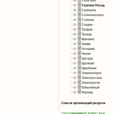
Селятино
Сергиев Посад
Серпухов
Солнечногорск
Ступино
Сходня
Талдом
Троицк
Фрязино
Химки
Хотьково
Чехов
Шатура
Щелково
Щербинка
Электрогорск
Электросталь
Электроугли
Юбилейный
Яхрома
Список организаций раздела
"АССОРТИМЕНТ АГРО" ЗАО