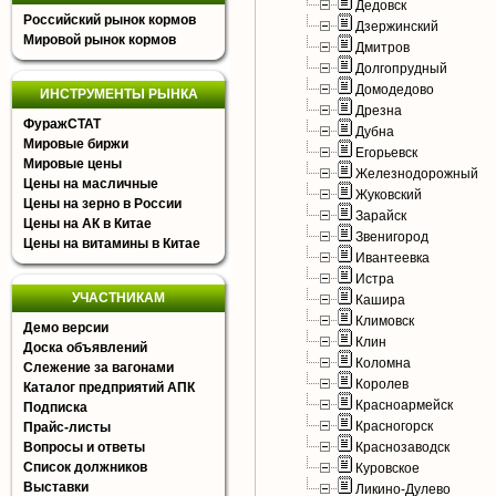
Дедовск
Российский рынок кормов
Дзержинский
Мировой рынок кормов
Дмитров
Долгопрудный
Домодедово
ИНСТРУМЕНТЫ РЫНКА
Дрезна
ФуражСТАТ
Дубна
Мировые биржи
Егорьевск
Мировые цены
Железнодорожный
Цены на масличные
Жуковский
Цены на зерно в России
Зарайск
Цены на АК в Китае
Звенигород
Цены на витамины в Китае
Ивантеевка
Истра
УЧАСТНИКАМ
Кашира
Климовск
Демо версии
Клин
Доска объявлений
Коломна
Слежение за вагонами
Королев
Каталог предприятий АПК
Красноармейск
Подписка
Красногорск
Прайс-листы
Вопросы и ответы
Краснозаводск
Список должников
Куровское
Выставки
Ликино-Дулево