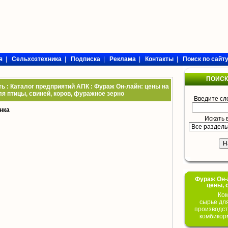
я
|
Сельхозтехника
|
Подписка
|
Реклама
|
Контакты
|
Поиск по сайт
ПОИСК
ь : Каталог предприятий АПК : Фураж Он-лайн: цены на
я птицы, свиней, коров, фуражное зерно
Введите сл
нка
Искать 
Фураж Он-Л
цены, 
Ком
сырье дл
производст
комбикор