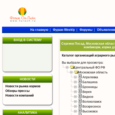
На главную
|
Фураж-Weekly
|
Форумы
|
Объявлени
ВХОД В СИСТЕМУ
Сергиев Посад, Московская област
комбикорм, корма дл
Каталог организаций аграрного ры
Вы выбрали для просмотра:
Центральный ФО РФ
Московская область
Апрелевка
НОВОСТИ
Балашиха
Новости рынка кормов
Бронницы
Обзоры прессы
Верея
Новости компаний
Видное
Волоколамск
Воскресенск
Высоковск
АНАЛИТИКА