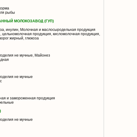
корма
для рыбы
АННЫЙ МОЛОКОЗАВОД (ГУП)
за, инулин, Молочная и маслосыродельная продукция
 цельномолочная продукция, кисломолочная продукция,
ворог жирный, глюкоза
изделия не мучные, Майонез
адная
изделия не мучные
с
ая и замороженная продукция
фельные
)
изделия не мучные