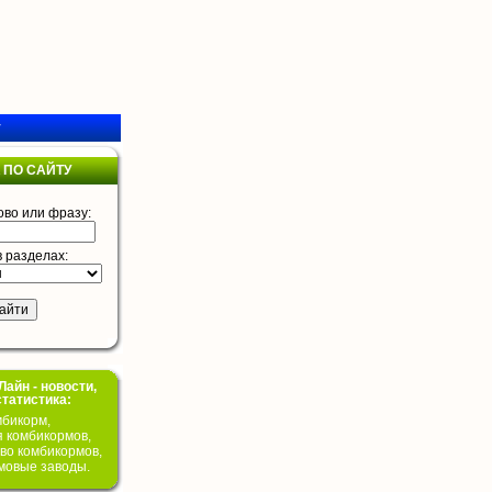
у
 ПО САЙТУ
ово или фразу:
в разделах:
айн - новости,
статистика:
бикорм,
я комбикормов,
во комбикормов,
мовые заводы.