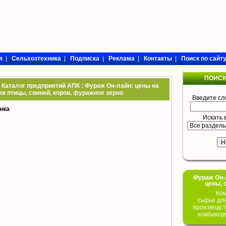
я
|
Сельхозтехника
|
Подписка
|
Реклама
|
Контакты
|
Поиск по сайт
ПОИСК
 Каталог предприятий АПК : Фураж Он-лайн: цены на
я птицы, свиней, коров, фуражное зерно
Введите сл
нка
Искать 
Фураж Он-Л
цены, 
Ком
сырье дл
производст
комбикор