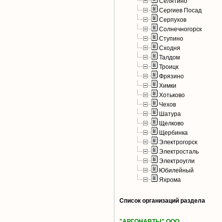
Селятино
Сергиев Посад
Серпухов
Солнечногорск
Ступино
Сходня
Талдом
Троицк
Фрязино
Химки
Хотьково
Чехов
Шатура
Щелково
Щербинка
Электрогорск
Электросталь
Электроугли
Юбилейный
Яхрома
Список организаций раздела
"АРГОНАВТЫ" ООО