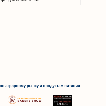
тратору нажатием Ctrl+Enter.
по аграрному рынку и продуктам питания