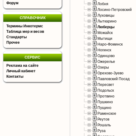
Форум
Лобня
Лосино-Петровский
Луховицы
СПРАВОЧНИК
Лыткарино
Термины Инкотермс
Люберцы
Таблица мер и весов
Можайск
Стандарты
Мытищи
Прочее
Наро-Фоминск
Ногинск
Одинцово
СЕРВИС
Ожерелье
Реклама на сайте
Озеры
Личный кабинет
Орехово-Зуево
Контакты
Павловский Посад
Пересвет
Подольск
Протвино
Пушкино
Пущино
Раменское
Реутов
Рошаль
Руза