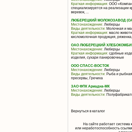
Краткая информация:
ООО «Компани
специализируется на реализации кр
веревок, ...
ЛЮБЕРЕЦКИЙ МОЛОКОЗАВОД (О
Местонахождение:
Люберцы
Виды деятельности:
Молочная и ма
Краткая информация:
масло животн
кисломолочная продукция, ряженка
ОАО ЛЮБЕРЕЦКИЙ ХЛЕБОКОМБИ
Местонахождение:
Люберцы
Краткая информация:
сдобные изде
изделия, сухари панировочные
ООО СПАСС-ВОСТОК
Местонахождение:
Люберцы
Виды деятельности:
Рыба и рыбная
пресервы, Гречиха
ЗАО ФПК Ариадна-МК
Местонахождение:
Люберцы
Виды деятельности:
Полуфабрикат
Вернуться в каталог
На сайте работает система 
или неработоспособность ссылки,