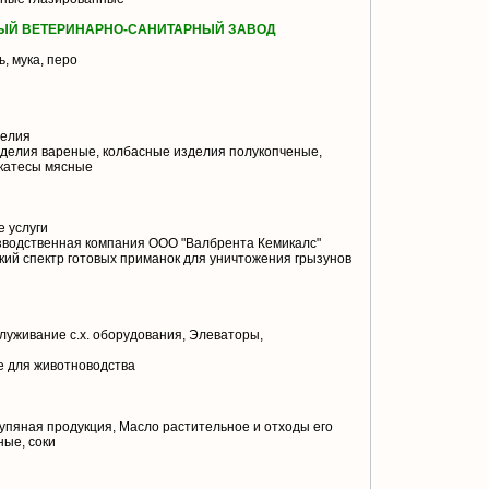
ЫЙ ВЕТЕРИНАРНО-САНИТАРНЫЙ ЗАВОД
ь, мука, перо
делия
делия вареные, колбасные изделия полукопченые,
икатесы мясные
 услуги
водственная компания ООО "Валбрента Кемикалс"
окий спектр готовых приманок для уничтожения грызунов
луживание с.х. оборудования, Элеваторы,
 для животноводства
пяная продукция, Масло растительное и отходы его
ые, соки