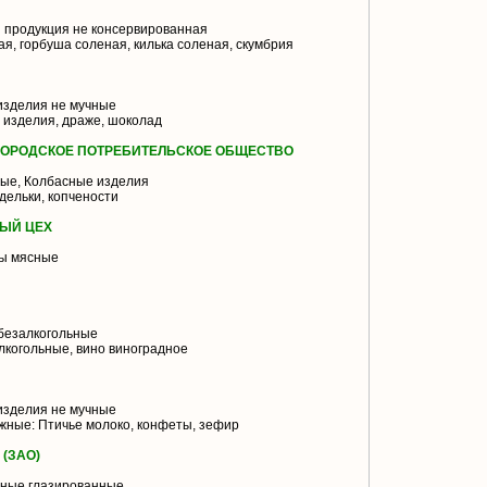
 продукция не консервированная
я, горбуша соленая, килька соленая, скумбрия
изделия не мучные
 изделия, драже, шоколад
ГОРОДСКОЕ ПОТРЕБИТЕЛЬСКОЕ ОБЩЕСТВО
ые, Колбасные изделия
дельки, копчености
ЫЙ ЦЕХ
ы мясные
безалкогольные
лкогольные, вино виноградное
изделия не мучные
жные: Птичье молоко, конфеты, зефир
(ЗАО)
ные глазированные