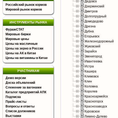
Дедовск
Российский рынок кормов
Дзержинский
Мировой рынок кормов
Дмитров
Долгопрудный
Домодедово
ИНСТРУМЕНТЫ РЫНКА
Дрезна
ФуражСТАТ
Дубна
Мировые биржи
Егорьевск
Мировые цены
Железнодорожный
Цены на масличные
Жуковский
Цены на зерно в России
Зарайск
Цены на АК в Китае
Звенигород
Цены на витамины в Китае
Ивантеевка
Истра
УЧАСТНИКАМ
Кашира
Климовск
Демо версии
Клин
Доска объявлений
Коломна
Слежение за вагонами
Королев
Каталог предприятий АПК
Красноармейск
Подписка
Красногорск
Прайс-листы
Вопросы и ответы
Краснозаводск
Список должников
Куровское
Выставки
Ликино-Дулево