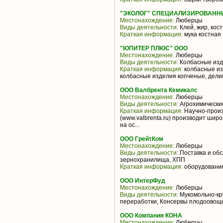
"ЭКОЛОГ" СПЕЦИАЛИЗИРОВАНН
Местонахождение:
Люберцы
Виды деятельности:
Клей, жир, кост
Краткая информация:
мука костная
"ЮПИТЕР ПЛЮС" ООО
Местонахождение:
Люберцы
Виды деятельности:
Колбасные из
Краткая информация:
колбасные из
колбасные изделия копченые, дел
ООО Валбрента Кемикалс
Местонахождение:
Люберцы
Виды деятельности:
Агрохимические
Краткая информация:
Научно-произ
(www.valbrenta.ru) производит шир
на ос...
ООО ГрейтКом
Местонахождение:
Люберцы
Виды деятельности:
Поставка и обс
зернохранилища, ХПП
Краткая информация:
оборудование
ООО ИнтерФуд
Местонахождение:
Люберцы
Виды деятельности:
Мукомольно-кру
переработки, Консервы плодоовощн
ООО Компания КОНА
Местонахождение:
Люберцы