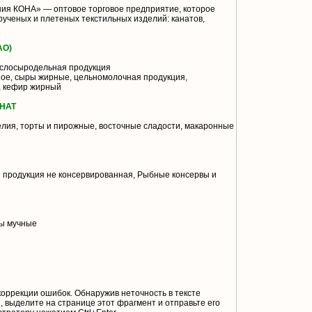
я КОНА» — оптовое торговое предприятие, которое
ученых и плетеных текстильных изделий: канатов,
АО)
слосыродельная продукция
ое, сыры жирные, цельномолочная продукция,
, кефир жирный
НАТ
лия, торты и пирожные, восточные сладости, макаронные
 продукция не консервированная, Рыбные консервы и
ы мучные
коррекции ошибок. Обнаружив неточность в тексте
 выделите на странице этот фрагмент и отправьте его