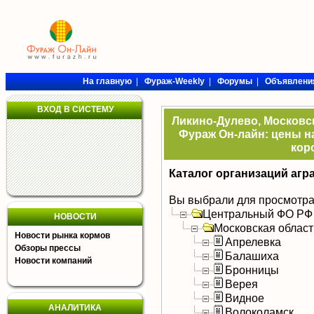
На главную
|
Фураж-Weekly
|
Форумы
|
Объявлени
ВХОД В СИСТЕМУ
Ликино-Дулево, Московск
Фураж Он-лайн: цены на
кор
Каталог организаций агр
Вы выбрали для просмотра
Центральный ФО РФ
НОВОСТИ
Московская област
Новости рынка кормов
Апрелевка
Обзоры прессы
Балашиха
Новости компаний
Бронницы
Верея
Видное
АНАЛИТИКА
Волоколамск