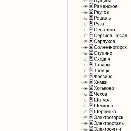
Пущино
Раменское
Реутов
Рошаль
Руза
Селятино
Сергиев Посад
Серпухов
Солнечногорск
Ступино
Сходня
Талдом
Троицк
Фрязино
Химки
Хотьково
Чехов
Шатура
Щелково
Щербинка
Электрогорск
Электросталь
Электроугли