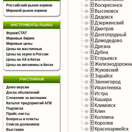
Воскресенск
Российский рынок кормов
Высоковск
Мировой рынок кормов
Дедовск
Дзержинский
ИНСТРУМЕНТЫ РЫНКА
Дмитров
ФуражСТАТ
Долгопрудный
Мировые биржи
Домодедово
Мировые цены
Дрезна
Цены на масличные
Дубна
Цены на зерно в России
Егорьевск
Цены на АК в Китае
Железнодорожн
Цены на витамины в Китае
Жуковский
Зарайск
УЧАСТНИКАМ
Звенигород
Ивантеевка
Демо версии
Доска объявлений
Истра
Слежение за вагонами
Кашира
Каталог предприятий АПК
Климовск
Подписка
Клин
Прайс-листы
Коломна
Вопросы и ответы
Королев
Список должников
Красноармейск
Выставки