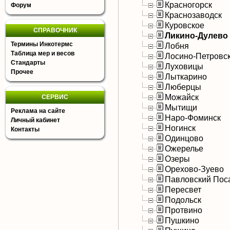
Красногорск
Форум
Краснозаводск
Куровское
СПРАВОЧНИК
Ликино-Дулево
Термины Инкотермс
Лобня
Таблица мер и весов
Лосино-Петровс
Стандарты
Луховицы
Прочее
Лыткарино
Люберцы
Можайск
СЕРВИС
Мытищи
Реклама на сайте
Наро-Фоминск
Личный кабинет
Ногинск
Контакты
Одинцово
Ожерелье
Озеры
Орехово-Зуево
Павловский Пос
Пересвет
Подольск
Протвино
Пушкино