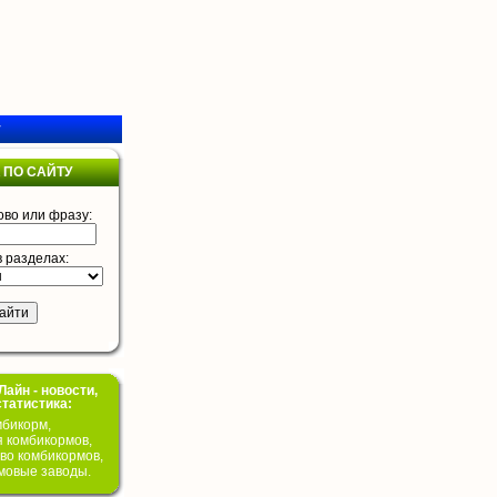
у
 ПО САЙТУ
ово или фразу:
в разделах:
айн - новости,
статистика:
бикорм,
я комбикормов,
во комбикормов,
мовые заводы.