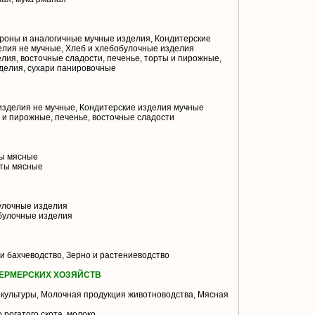
роны и аналогичные мучные изделия, Кондитерские
елия не мучные, Хлеб и хлебобулочные изделия
лия, восточные сладости, печенье, торты и пирожные,
зделия, сухари панировочные
изделия не мучные, Кондитерские изделия мучные
 и пирожные, печенье, восточные сладости
ы мясные
ты мясные
улочные изделия
булочные изделия
 бахчеводство, Зерно и растениеводство
ЕРМЕРСКИХ ХОЗЯЙСТВ
культуры, Молочная продукция животноводства, Мясная
 рогатого скота, молоко