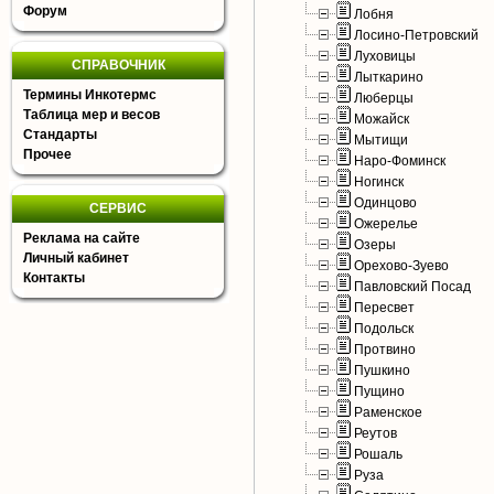
Форум
Лобня
Лосино-Петровский
Луховицы
СПРАВОЧНИК
Лыткарино
Термины Инкотермс
Люберцы
Таблица мер и весов
Можайск
Стандарты
Мытищи
Прочее
Наро-Фоминск
Ногинск
Одинцово
СЕРВИС
Ожерелье
Реклама на сайте
Озеры
Личный кабинет
Орехово-Зуево
Контакты
Павловский Посад
Пересвет
Подольск
Протвино
Пушкино
Пущино
Раменское
Реутов
Рошаль
Руза