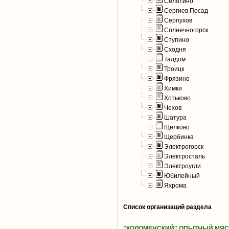
Селятино
Сергиев Посад
Серпухов
Солнечногорск
Ступино
Сходня
Талдом
Троицк
Фрязино
Химки
Хотьково
Чехов
Шатура
Щелково
Щербинка
Электрогорск
Электросталь
Электроугли
Юбилейный
Яхрома
Список организаций раздела
"КОЛОМЕНСКИЙ" ОПЫТНЫЙ МЯС