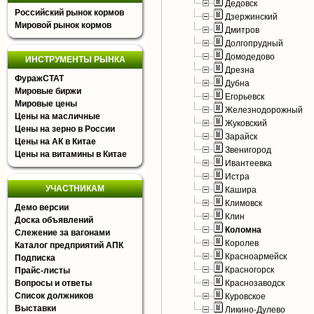
Дедовск
Российский рынок кормов
Дзержинский
Мировой рынок кормов
Дмитров
Долгопрудный
Домодедово
ИНСТРУМЕНТЫ РЫНКА
Дрезна
ФуражСТАТ
Дубна
Мировые биржи
Егорьевск
Мировые цены
Железнодорожный
Цены на масличные
Жуковский
Цены на зерно в России
Зарайск
Цены на АК в Китае
Звенигород
Цены на витамины в Китае
Ивантеевка
Истра
УЧАСТНИКАМ
Кашира
Климовск
Демо версии
Клин
Доска объявлений
Коломна
Слежение за вагонами
Королев
Каталог предприятий АПК
Красноармейск
Подписка
Красногорск
Прайс-листы
Вопросы и ответы
Краснозаводск
Список должников
Куровское
Выставки
Ликино-Дулево