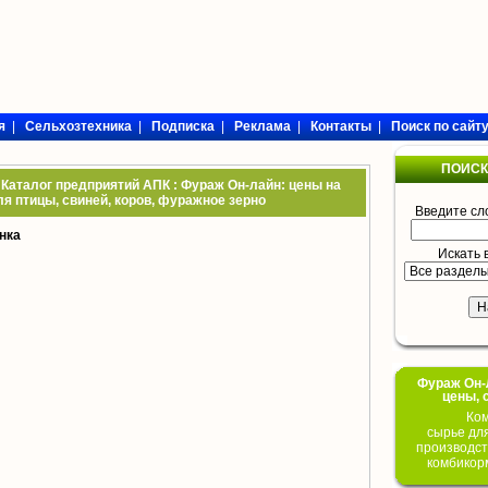
я
|
Сельхозтехника
|
Подписка
|
Реклама
|
Контакты
|
Поиск по сайт
ПОИСК
 Каталог предприятий АПК : Фураж Он-лайн: цены на
я птицы, свиней, коров, фуражное зерно
Введите сл
нка
Искать 
Фураж Он-Л
цены, 
Ком
сырье дл
производст
комбикор