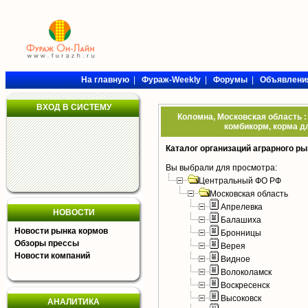
На главную
|
Фураж-Weekly
|
Форумы
|
Объявлени
ВХОД В СИСТЕМУ
Коломна, Московская область :
комбикорм, корма дл
Каталог организаций аграрного ры
Вы выбрали для просмотра:
Центральный ФО РФ
Московская область
Апрелевка
НОВОСТИ
Балашиха
Новости рынка кормов
Бронницы
Обзоры прессы
Верея
Новости компаний
Видное
Волоколамск
Воскресенск
Высоковск
АНАЛИТИКА