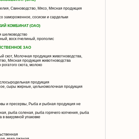
елия, Свиноводство, Мясо, Мясная продукция
со замороженное, сосиски и сардельки
ИЙ КОМБИНАТ (ОАО)
и шелководство
ный, воск пчелиный, прополис
ЙСТВЕННОЕ ЗАО
й скот, Молочная продукция животноводства,
тво, Мясная продукция животноводства
 рогатого скота, молоко
слосыродельная продукция
ое, сыры жирные, цельномолочная продукция
вы и пресервы, Рыба и рыбная продукция не
ая, рыба соленая, рыба горячего копчения, рыба
а в вакуумной упаковке
ьственная
ая, мука ржаная