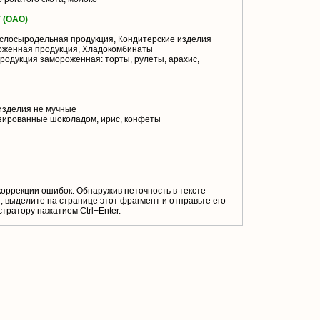
(ОАО)
слосыродельная продукция, Кондитерские изделия
оженная продукция, Хладокомбинаты
родукция замороженная: торты, рулеты, арахис,
изделия не мучные
зированные шоколадом, ирис, конфеты
коррекции ошибок. Обнаружив неточность в тексте
 выделите на странице этот фрагмент и отправьте его
тратору нажатием Ctrl+Enter.