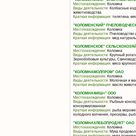
Местонахождение:
Коломна
Виды деятельности:
Колбасные изд
животноводства
Краткая информация:
телятина, мя
"КОЛОМЕНСКИЙ" ПЧЕЛОВОДЧЕСК
Местонахождение:
Коломна
Виды деятельности:
Пчеловодство 
Краткая информация:
мед натураль
"КОЛОМЕНСКОЕ" СЕЛЬСКОХОЗЯ
Местонахождение:
Коломна
Виды деятельности:
Крупный рогаты
Зернобобовые культуры, Свиноводс
Краткая информация:
мясо крупного
"КОЛОМНАМОЛПРОМ" ОАО
Местонахождение:
Коломна
Виды деятельности:
Молочная и ма
Краткая информация:
масло животн
"КОЛОМНАФИШ+" ООО
Местонахождение:
Коломна
Виды деятельности:
Рыбные консер
консервированная
Краткая информация:
рыба морожен
холодного копчения, пресервы, рыб
"КОЛОМНАХЛЕБОПРОДУКТ" ОАО
Местонахождение:
Коломна
Виды деятельности:
Мука продовол
Краткая информация:
мука пшеничн