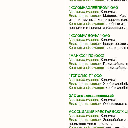
"КОЛОМНАХЛЕБПРОМ" ОАО
Местонахождение:
Коломна
Виды деятельности:
Майонез, Мака
изделия мучные, Кондитерские изд
Краткая информация:
сдобные изде
пряники и коврижки, макаронные и
"КОЛОМЧАНОЧКА" ОАО
Местонахождение:
Коломна
Виды деятельности:
Кондитерские 
Краткая информация:
вафли, торты
"МАНКОС" ПО (ООО)
Местонахождение:
Коломна
Виды деятельности:
Полуфабрикат
Краткая информация:
полуфабрика
"ТОПОЛИС-П" ООО
Местонахождение:
Коломна
Виды деятельности:
Хлеб и хлебоб
Краткая информация:
хлеб и хлебо
ЗАО апк александровский
Местонахождение:
Коломна
Виды деятельности:
Овощеводство и
АССОЦИАЦИЯ КРЕСТЬЯНСКИХ Ф
Местонахождение:
Коломна
Виды деятельности:
Зернобобовые 
продукция животноводства
Краткая информация:
мясо крупного