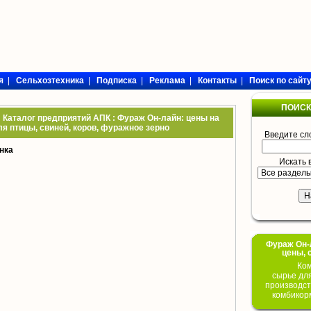
я
|
Сельхозтехника
|
Подписка
|
Реклама
|
Контакты
|
Поиск по сайт
ПОИСК
 Каталог предприятий АПК : Фураж Он-лайн: цены на
я птицы, свиней, коров, фуражное зерно
Введите сл
нка
Искать 
Фураж Он-Л
цены, 
Ком
сырье дл
производст
комбикор