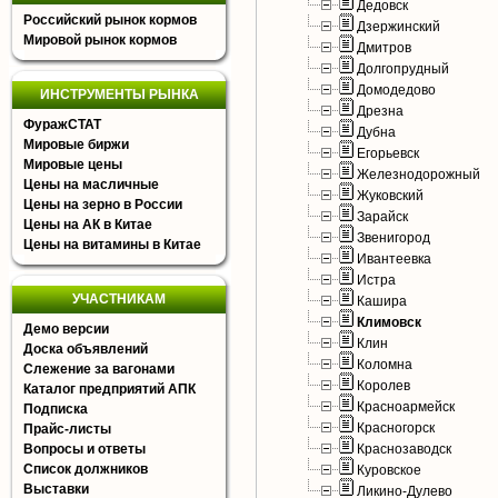
Дедовск
Российский рынок кормов
Дзержинский
Мировой рынок кормов
Дмитров
Долгопрудный
Домодедово
ИНСТРУМЕНТЫ РЫНКА
Дрезна
ФуражСТАТ
Дубна
Мировые биржи
Егорьевск
Мировые цены
Железнодорожный
Цены на масличные
Жуковский
Цены на зерно в России
Зарайск
Цены на АК в Китае
Звенигород
Цены на витамины в Китае
Ивантеевка
Истра
УЧАСТНИКАМ
Кашира
Климовск
Демо версии
Клин
Доска объявлений
Коломна
Слежение за вагонами
Королев
Каталог предприятий АПК
Красноармейск
Подписка
Красногорск
Прайс-листы
Вопросы и ответы
Краснозаводск
Список должников
Куровское
Выставки
Ликино-Дулево