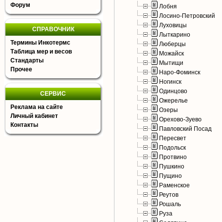
Форум
Лобня
Лосино-Петровский
Луховицы
СПРАВОЧНИК
Лыткарино
Термины Инкотермс
Люберцы
Таблица мер и весов
Можайск
Стандарты
Мытищи
Прочее
Наро-Фоминск
Ногинск
Одинцово
СЕРВИС
Ожерелье
Реклама на сайте
Озеры
Личный кабинет
Орехово-Зуево
Контакты
Павловский Посад
Пересвет
Подольск
Протвино
Пушкино
Пущино
Раменское
Реутов
Рошаль
Руза