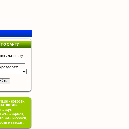
у
 ПО САЙТУ
ово или фразу:
в разделах:
айн - новости,
статистика:
бикорм,
я комбикормов,
во комбикормов,
мовые заводы.