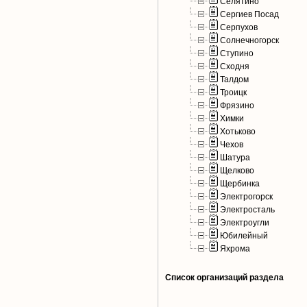
Селятино
Сергиев Посад
Серпухов
Солнечногорск
Ступино
Сходня
Талдом
Троицк
Фрязино
Химки
Хотьково
Чехов
Шатура
Щелково
Щербинка
Электрогорск
Электросталь
Электроугли
Юбилейный
Яхрома
Список организаций раздела