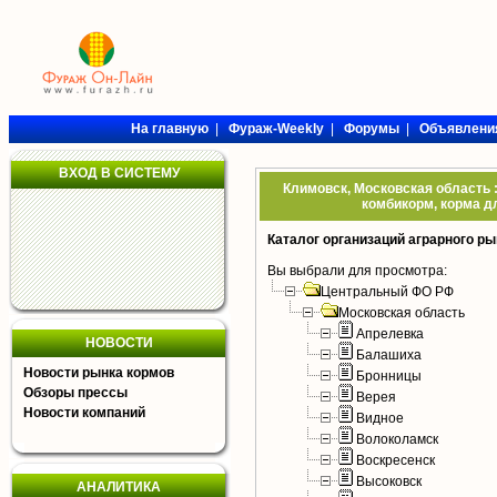
На главную
|
Фураж-Weekly
|
Форумы
|
Объявлени
ВХОД В СИСТЕМУ
Климовск, Московская область :
комбикорм, корма дл
Каталог организаций аграрного ры
Вы выбрали для просмотра:
Центральный ФО РФ
Московская область
Апрелевка
НОВОСТИ
Балашиха
Новости рынка кормов
Бронницы
Обзоры прессы
Верея
Новости компаний
Видное
Волоколамск
Воскресенск
Высоковск
АНАЛИТИКА