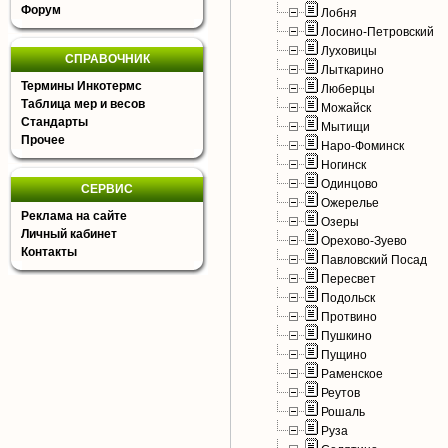
Форум
Лобня
Лосино-Петровский
Луховицы
СПРАВОЧНИК
Лыткарино
Термины Инкотермс
Люберцы
Таблица мер и весов
Можайск
Стандарты
Мытищи
Прочее
Наро-Фоминск
Ногинск
Одинцово
СЕРВИС
Ожерелье
Реклама на сайте
Озеры
Личный кабинет
Орехово-Зуево
Контакты
Павловский Посад
Пересвет
Подольск
Протвино
Пушкино
Пущино
Раменское
Реутов
Рошаль
Руза