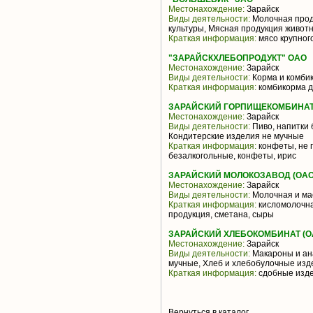
Местонахождение:
Зарайск
Виды деятельности:
Молочная прод
культуры, Мясная продукция живот
Краткая информация:
мясо крупного
"ЗАРАЙСКХЛЕБОПРОДУКТ" ОАО
Местонахождение:
Зарайск
Виды деятельности:
Корма и комби
Краткая информация:
комбикорма дл
ЗАРАЙСКИЙ ГОРПИЩЕКОМБИНАТ
Местонахождение:
Зарайск
Виды деятельности:
Пиво, напитки 
Кондитерские изделия не мучные
Краткая информация:
конфеты, не 
безалкогольные, конфеты, ирис
ЗАРАЙСКИЙ МОЛОКОЗАВОД (ОАО
Местонахождение:
Зарайск
Виды деятельности:
Молочная и ма
Краткая информация:
кисломолочна
продукция, сметана, сыры
ЗАРАЙСКИЙ ХЛЕБОКОМБИНАТ (О
Местонахождение:
Зарайск
Виды деятельности:
Макароны и ан
мучные, Хлеб и хлебобулочные изд
Краткая информация:
сдобные изде
Вернуться в каталог