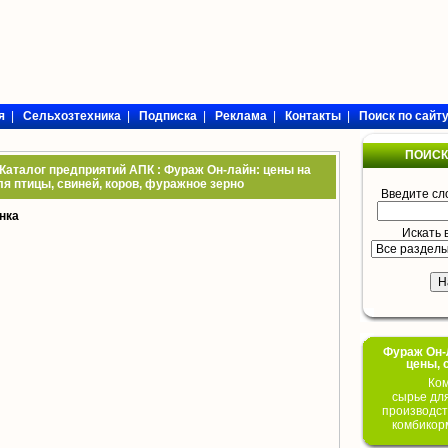
я
|
Сельхозтехника
|
Подписка
|
Реклама
|
Контакты
|
Поиск по сайт
ПОИСК
 Каталог предприятий АПК : Фураж Он-лайн: цены на
я птицы, свиней, коров, фуражное зерно
Введите сл
нка
Искать 
Фураж Он-Л
цены, 
Ком
сырье дл
производст
комбикор