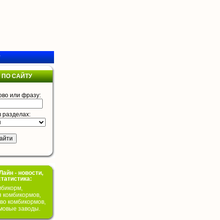
у
 ПО САЙТУ
ово или фразу:
в разделах:
айн - новости,
статистика:
бикорм,
я комбикормов,
во комбикормов,
мовые заводы.