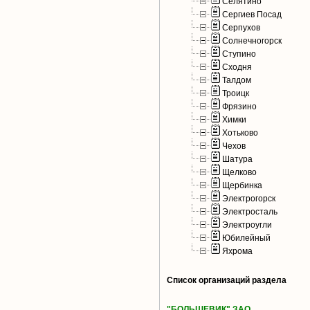
Селятино
Сергиев Посад
Серпухов
Солнечногорск
Ступино
Сходня
Талдом
Троицк
Фрязино
Химки
Хотьково
Чехов
Шатура
Щелково
Щербинка
Электрогорск
Электросталь
Электроугли
Юбилейный
Яхрома
Список организаций раздела
"БОЛЬШЕВИК" ЗАО