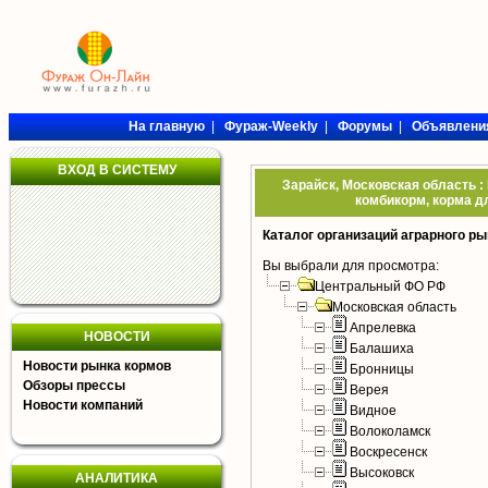
На главную
|
Фураж-Weekly
|
Форумы
|
Объявлени
ВХОД В СИСТЕМУ
Зарайск, Московская область :
комбикорм, корма дл
Каталог организаций аграрного ры
Вы выбрали для просмотра:
Центральный ФО РФ
Московская область
Апрелевка
НОВОСТИ
Балашиха
Новости рынка кормов
Бронницы
Обзоры прессы
Верея
Новости компаний
Видное
Волоколамск
Воскресенск
Высоковск
АНАЛИТИКА