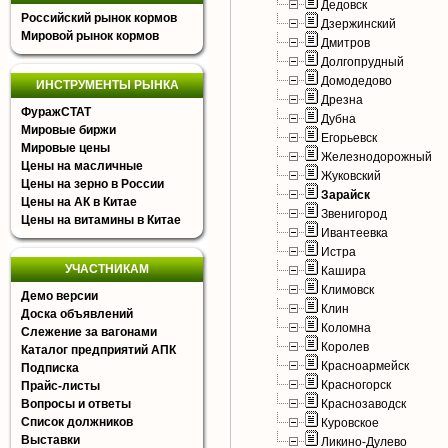
Дедовск
Российский рынок кормов
Дзержинский
Мировой рынок кормов
Дмитров
Долгопрудный
Домодедово
ИНСТРУМЕНТЫ РЫНКА
Дрезна
ФуражСТАТ
Дубна
Мировые биржи
Егорьевск
Мировые цены
Железнодорожный
Цены на масличные
Жуковский
Цены на зерно в России
Зарайск
Цены на АК в Китае
Звенигород
Цены на витамины в Китае
Ивантеевка
Истра
УЧАСТНИКАМ
Кашира
Климовск
Демо версии
Клин
Доска объявлений
Коломна
Слежение за вагонами
Королев
Каталог предприятий АПК
Красноармейск
Подписка
Красногорск
Прайс-листы
Вопросы и ответы
Краснозаводск
Список должников
Куровское
Выставки
Ликино-Дулево