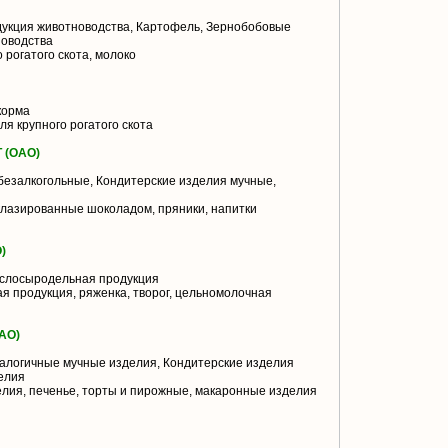
укция животноводства, Картофель, Зернобобовые
новодства
 рогатого скота, молоко
корма
я крупного рогатого скота
 (ОАО)
безалкогольные, Кондитерские изделия мучные,
глазированные шоколадом, пряники, напитки
)
слосыродельная продукция
я продукция, ряженка, творог, цельномолочная
АО)
алогичные мучные изделия, Кондитерские изделия
елия
лия, печенье, торты и пирожные, макаронные изделия