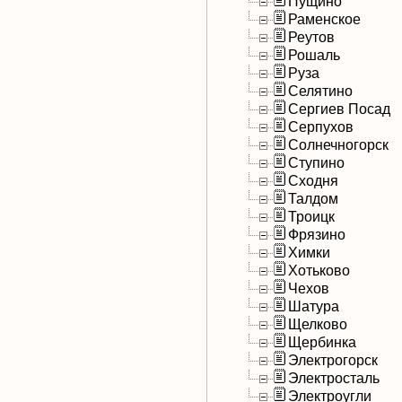
Пущино
Раменское
Реутов
Рошаль
Руза
Селятино
Сергиев Посад
Серпухов
Солнечногорск
Ступино
Сходня
Талдом
Троицк
Фрязино
Химки
Хотьково
Чехов
Шатура
Щелково
Щербинка
Электрогорск
Электросталь
Электроугли