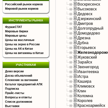
Воскресенск
Российский рынок кормов
Высоковск
Мировой рынок кормов
Дедовск
Дзержинский
ИНСТРУМЕНТЫ РЫНКА
Дмитров
ФуражСТАТ
Долгопрудный
Мировые биржи
Домодедово
Мировые цены
Дрезна
Цены на масличные
Дубна
Цены на зерно в России
Егорьевск
Цены на АК в Китае
Железнодорож
Цены на витамины в Китае
Жуковский
Зарайск
УЧАСТНИКАМ
Звенигород
Ивантеевка
Демо версии
Доска объявлений
Истра
Слежение за вагонами
Кашира
Каталог предприятий АПК
Климовск
Подписка
Клин
Прайс-листы
Коломна
Вопросы и ответы
Королев
Список должников
Красноармейск
Выставки