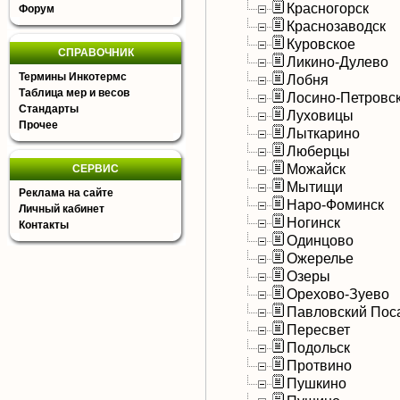
Красногорск
Форум
Краснозаводск
Куровское
СПРАВОЧНИК
Ликино-Дулево
Термины Инкотермс
Лобня
Таблица мер и весов
Лосино-Петровс
Стандарты
Луховицы
Прочее
Лыткарино
Люберцы
Можайск
СЕРВИС
Мытищи
Реклама на сайте
Наро-Фоминск
Личный кабинет
Ногинск
Контакты
Одинцово
Ожерелье
Озеры
Орехово-Зуево
Павловский Пос
Пересвет
Подольск
Протвино
Пушкино