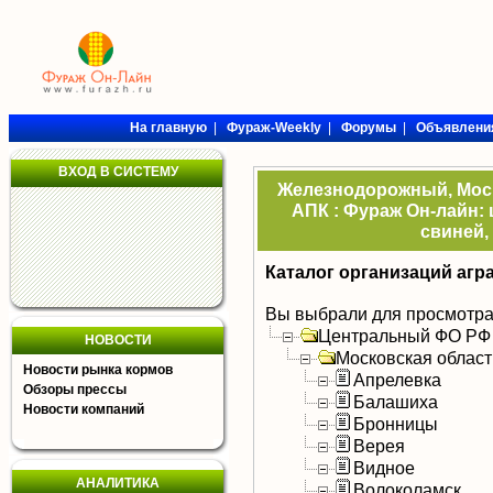
На главную
|
Фураж-Weekly
|
Форумы
|
Объявлени
ВХОД В СИСТЕМУ
Железнодорожный, Моск
АПК : Фураж Он-лайн: 
свиней,
Каталог организаций агр
Вы выбрали для просмотра
Центральный ФО РФ
НОВОСТИ
Московская област
Новости рынка кормов
Апрелевка
Обзоры прессы
Балашиха
Новости компаний
Бронницы
Верея
Видное
АНАЛИТИКА
Волоколамск