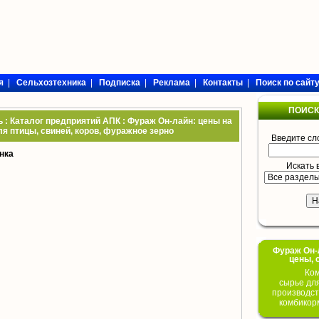
я
|
Сельхозтехника
|
Подписка
|
Реклама
|
Контакты
|
Поиск по сайт
ПОИСК
 : Каталог предприятий АПК : Фураж Он-лайн: цены на
я птицы, свиней, коров, фуражное зерно
Введите сл
нка
Искать 
Фураж Он-Л
цены, 
Ком
сырье дл
производст
комбикор