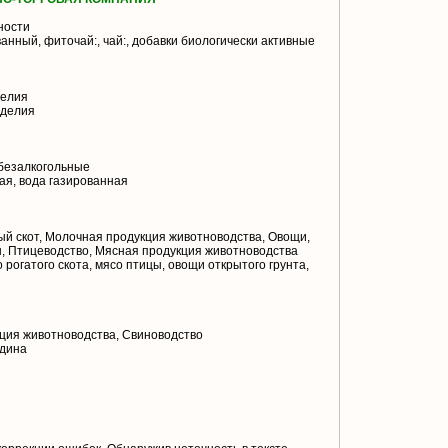
ности
нный, фиточай:, чай:, добавки биологически активные
делия
зделия
безалкогольные
ая, вода газированная
й скот, Молочная продукция животноводства, Овощи,
, Птицеводство, Мясная продукция животноводства
 рогатого скота, мясо птицы, овощи открытого грунта,
ция животноводства, Свиноводство
ядина