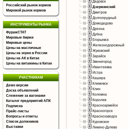
Дедовск
Российский рынок кормов
Дзержинский
Мировой рынок кормов
Дмитров
Долгопрудный
Домодедово
ИНСТРУМЕНТЫ РЫНКА
Дрезна
ФуражСТАТ
Дубна
Мировые биржи
Егорьевск
Мировые цены
Железнодорожный
Цены на масличные
Жуковский
Цены на зерно в России
Зарайск
Цены на АК в Китае
Звенигород
Цены на витамины в Китае
Ивантеевка
Истра
УЧАСТНИКАМ
Кашира
Климовск
Демо версии
Клин
Доска объявлений
Коломна
Слежение за вагонами
Королев
Каталог предприятий АПК
Красноармейск
Подписка
Красногорск
Прайс-листы
Вопросы и ответы
Краснозаводск
Список должников
Куровское
Выставки
Ликино-Дулево