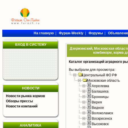
На главную
|
Фураж-Weekly
|
Форумы
|
Объявлени
ВХОД В СИСТЕМУ
Дзержинский, Московская область
комбикорм, корма дл
Каталог организаций аграрного ры
Вы выбрали для просмотра:
Центральный ФО РФ
Московская область
Апрелевка
НОВОСТИ
Балашиха
Новости рынка кормов
Бронницы
Обзоры прессы
Верея
Новости компаний
Видное
Волоколамск
Воскресенск
Высоковск
АНАЛИТИКА