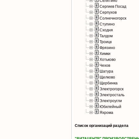
Селятино
Сергиев Посад
Серпухов
Солнечногорск
Ступино
Сходня
Талдом
Троицк
Фрязино
Химки
Хотьково
Чехов
Шатура
Щелково
Щербинка
Электрогорск
Электросталь
Электроугли
Юбилейный
Яхрома
Список организаций раздела
"ВИТАЦЕНТР" ПРОИЗВОДСТВЕН