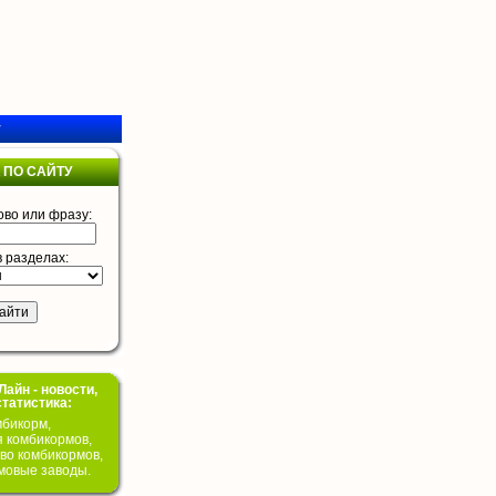
у
 ПО САЙТУ
ово или фразу:
в разделах:
айн - новости,
статистика:
бикорм,
я комбикормов,
во комбикормов,
мовые заводы.