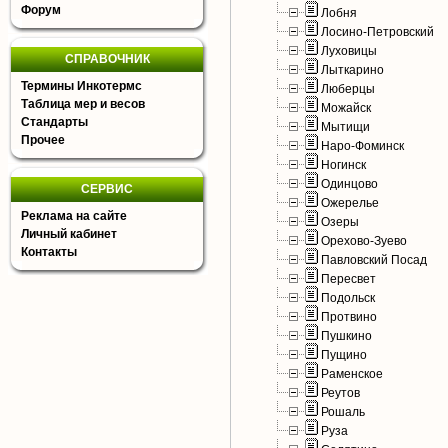
Форум
Лобня
Лосино-Петровский
Луховицы
СПРАВОЧНИК
Лыткарино
Термины Инкотермс
Люберцы
Таблица мер и весов
Можайск
Стандарты
Мытищи
Прочее
Наро-Фоминск
Ногинск
Одинцово
СЕРВИС
Ожерелье
Реклама на сайте
Озеры
Личный кабинет
Орехово-Зуево
Контакты
Павловский Посад
Пересвет
Подольск
Протвино
Пушкино
Пущино
Раменское
Реутов
Рошаль
Руза