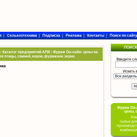
я
|
Сельхозтехника
|
Подписка
|
Реклама
|
Контакты
|
Поиск по сайт
ПОИСК
: Каталог предприятий АПК : Фураж Он-лайн: цены на
я птицы, свиней, коров, фуражное зерно
Введите сл
нка
Искать 
Фураж Он-Л
цены, 
Ком
сырье дл
производст
комбикор