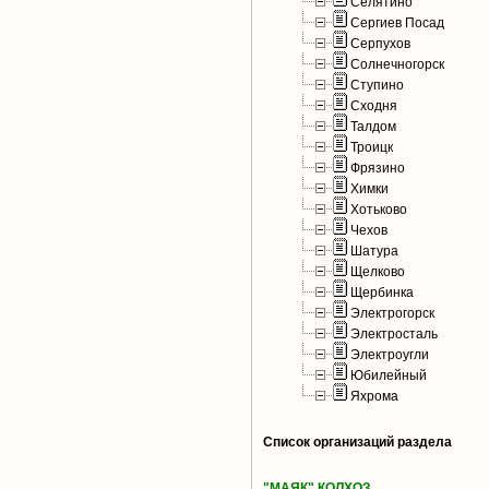
Селятино
Сергиев Посад
Серпухов
Солнечногорск
Ступино
Сходня
Талдом
Троицк
Фрязино
Химки
Хотьково
Чехов
Шатура
Щелково
Щербинка
Электрогорск
Электросталь
Электроугли
Юбилейный
Яхрома
Список организаций раздела
"МАЯК" КОЛХОЗ