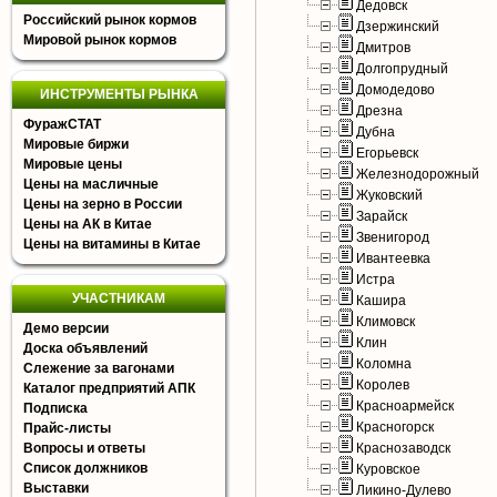
Дедовск
Российский рынок кормов
Дзержинский
Мировой рынок кормов
Дмитров
Долгопрудный
Домодедово
ИНСТРУМЕНТЫ РЫНКА
Дрезна
ФуражСТАТ
Дубна
Мировые биржи
Егорьевск
Мировые цены
Железнодорожный
Цены на масличные
Жуковский
Цены на зерно в России
Зарайск
Цены на АК в Китае
Звенигород
Цены на витамины в Китае
Ивантеевка
Истра
УЧАСТНИКАМ
Кашира
Климовск
Демо версии
Клин
Доска объявлений
Коломна
Слежение за вагонами
Королев
Каталог предприятий АПК
Красноармейск
Подписка
Красногорск
Прайс-листы
Вопросы и ответы
Краснозаводск
Список должников
Куровское
Выставки
Ликино-Дулево