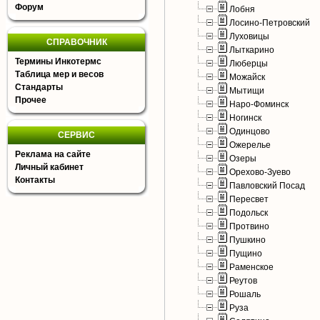
Форум
Лобня
Лосино-Петровский
Луховицы
СПРАВОЧНИК
Лыткарино
Термины Инкотермс
Люберцы
Таблица мер и весов
Можайск
Стандарты
Мытищи
Прочее
Наро-Фоминск
Ногинск
Одинцово
СЕРВИС
Ожерелье
Реклама на сайте
Озеры
Личный кабинет
Орехово-Зуево
Контакты
Павловский Посад
Пересвет
Подольск
Протвино
Пушкино
Пущино
Раменское
Реутов
Рошаль
Руза