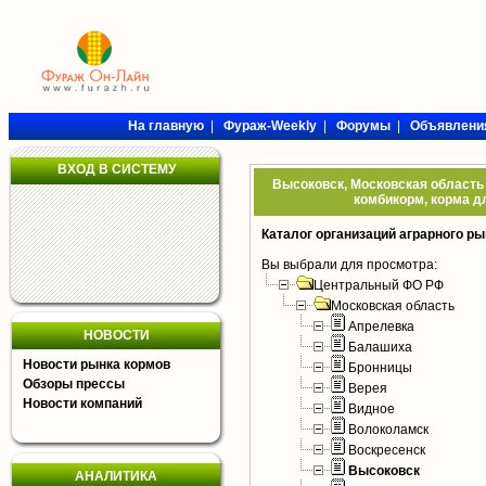
На главную
|
Фураж-Weekly
|
Форумы
|
Объявлени
ВХОД В СИСТЕМУ
Высоковск, Московская область 
комбикорм, корма дл
Каталог организаций аграрного ры
Вы выбрали для просмотра:
Центральный ФО РФ
Московская область
Апрелевка
НОВОСТИ
Балашиха
Новости рынка кормов
Бронницы
Обзоры прессы
Верея
Новости компаний
Видное
Волоколамск
Воскресенск
Высоковск
АНАЛИТИКА