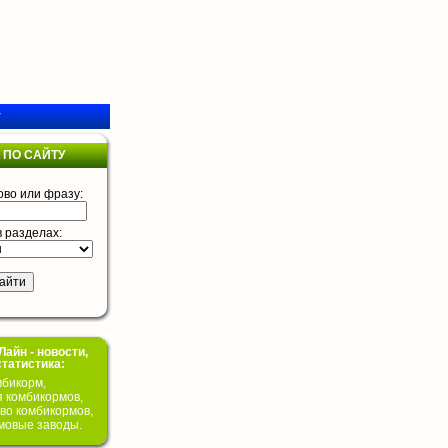
у
 ПО САЙТУ
ово или фразу:
в разделах:
айн - новости,
статистика:
бикорм,
я комбикормов,
во комбикормов,
мовые заводы.