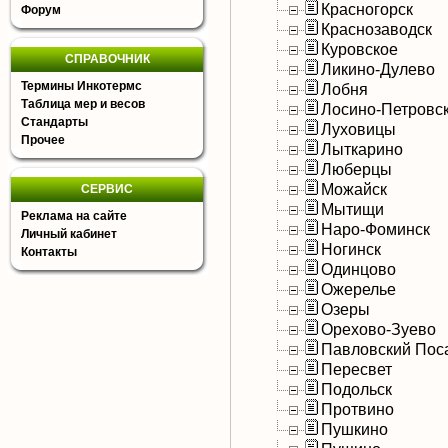
Красногорск
Форум
Краснозаводск
Куровское
СПРАВОЧНИК
Ликино-Дулево
Термины Инкотермс
Лобня
Таблица мер и весов
Лосино-Петровс
Стандарты
Луховицы
Прочее
Лыткарино
Люберцы
Можайск
СЕРВИС
Мытищи
Реклама на сайте
Наро-Фоминск
Личный кабинет
Ногинск
Контакты
Одинцово
Ожерелье
Озеры
Орехово-Зуево
Павловский Пос
Пересвет
Подольск
Протвино
Пушкино