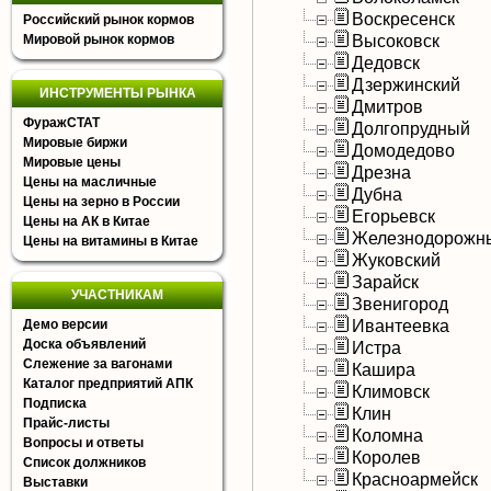
Воскресенск
Российский рынок кормов
Высоковск
Мировой рынок кормов
Дедовск
Дзержинский
ИНСТРУМЕНТЫ РЫНКА
Дмитров
ФуражСТАТ
Долгопрудный
Мировые биржи
Домодедово
Мировые цены
Дрезна
Цены на масличные
Дубна
Цены на зерно в России
Егорьевск
Цены на АК в Китае
Железнодорожн
Цены на витамины в Китае
Жуковский
Зарайск
УЧАСТНИКАМ
Звенигород
Ивантеевка
Демо версии
Доска объявлений
Истра
Слежение за вагонами
Кашира
Каталог предприятий АПК
Климовск
Подписка
Клин
Прайс-листы
Коломна
Вопросы и ответы
Королев
Список должников
Красноармейск
Выставки