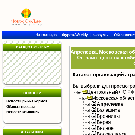
На главную
|
Фураж-Weekly
|
Форумы
|
Объявлени
ВХОД В СИСТЕМУ
Апрелевка, Московская об
Он-лайн: цены на комби
Каталог организаций агр
Вы выбрали для просмотра
Центральный ФО РФ
НОВОСТИ
Московская област
Новости рынка кормов
Апрелевка
Обзоры прессы
Балашиха
Новости компаний
Бронницы
Верея
Видное
АНАЛИТИКА
Волоколамск