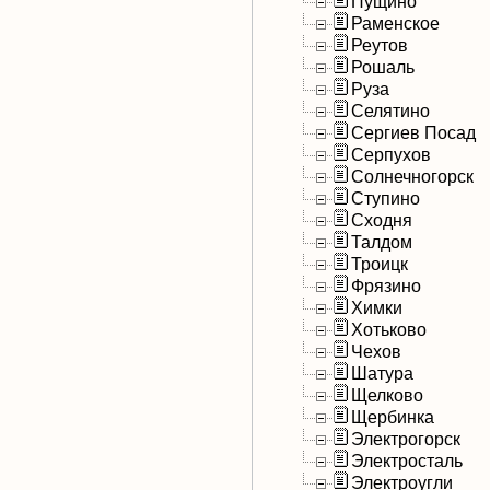
Пущино
Раменское
Реутов
Рошаль
Руза
Селятино
Сергиев Посад
Серпухов
Солнечногорск
Ступино
Сходня
Талдом
Троицк
Фрязино
Химки
Хотьково
Чехов
Шатура
Щелково
Щербинка
Электрогорск
Электросталь
Электроугли