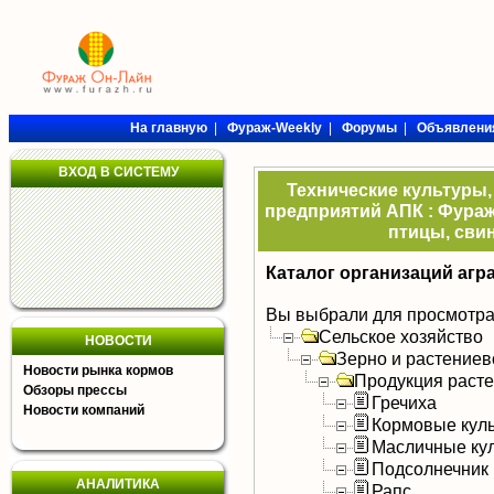
На главную
|
Фураж-Weekly
|
Форумы
|
Объявлени
ВХОД В СИСТЕМУ
Технические культуры,
предприятий АПК : Фураж
птицы, свин
Каталог организаций агр
Вы выбрали для просмотра
Сельское хозяйство
НОВОСТИ
Зерно и растениев
Новости рынка кормов
Продукция раст
Обзоры прессы
Гречиха
Новости компаний
Кормовые кул
Масличные ку
Подсолнечник
АНАЛИТИКА
Рапс