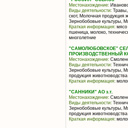
Местонахождение:
Ивановс
Виды деятельности:
Травы,
скот, Молочная продукция 
Зернобобовые культуры, М
Краткая информация:
мясо 
пшеница, молоко, техническ
многолетние
"САМОЛЮБОВСКОЕ" СЕ
ПРОИЗВОДСТВЕННЫЙ К
Местонахождение:
Смоленс
Виды деятельности:
Техниче
Зернобобовые культуры, М
продукция животноводства
Краткая информация:
молок
"САННИКИ" АО з.т.
Местонахождение:
Смоленс
Виды деятельности:
Техниче
Зернобобовые культуры, М
продукция животноводства
Краткая информация:
молок