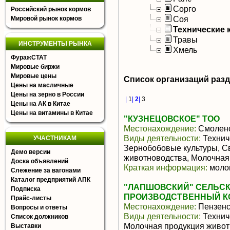
Сорго
Российский рынок кормов
Соя
Мировой рынок кормов
Технические 
Травы
ИНСТРУМЕНТЫ РЫНКА
Хмель
ФуражСТАТ
Мировые биржи
Мировые цены
Список организаций раз
Цены на масличные
Цены на зерно в России
|
1
|
2
|
3
Цены на АК в Китае
Цены на витамины в Китае
"КУЗНЕЦОВСКОЕ" ТОО
Местонахождение:
Смоленс
Виды деятельности:
Техниче
УЧАСТНИКАМ
Зернобобовые культуры, С
Демо версии
животноводства, Молочная
Доска объявлений
Краткая информация:
молок
Слежение за вагонами
Каталог предприятий АПК
"ЛАПШОВСКИЙ" СЕЛЬС
Подписка
ПРОИЗВОДСТВЕННЫЙ К
Прайс-листы
Местонахождение:
Пензенс
Вопросы и ответы
Виды деятельности:
Техниче
Список должников
Молочная продукция живот
Выставки