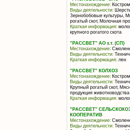
Местонахождение:
Костром
Виды деятельности:
Шерсть
Зернобобовые культуры, М
рогатый скот, Молочная пр
Краткая информация:
молок
крупного рогатого скота
"РАССВЕТ" АО з.т. (СП)
Местонахождение:
Смоленс
Виды деятельности:
Технич
Краткая информация:
лен
"РАССВЕТ" КОЛХОЗ
Местонахождение:
Костром
Виды деятельности:
Технич
Крупный рогатый скот, Мяс
продукция животноводства
Краткая информация:
молок
"РАССВЕТ" СЕЛЬСКОХ
КООПЕРАТИВ
Местонахождение:
Смоленс
Виды деятельности:
Техниче