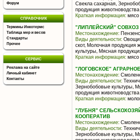
Свекла сахарная, Зернобо
Форум
продукция животноводства
Краткая информация:
мясо 
СПРАВОЧНИК
"ЛИПЛЕЙСКИЙ" СОВХОЗ
Термины Инкотермс
Таблица мер и весов
Местонахождение:
Пензенс
Стандарты
Виды деятельности:
Овощи,
Прочее
скот, Молочная продукция
культуры, Мясная продукц
Краткая информация:
мясо 
СЕРВИС
Реклама на сайте
"ЛОГОВСКОЕ" АГРАРНОЕ
Личный кабинет
Местонахождение:
Смоленс
Контакты
Виды деятельности:
Техниче
Зернобобовые культуры, М
продукция животноводства
Краткая информация:
молок
"ЛУБНЯ" СЕЛЬСКОХОЗ
КООПЕРАТИВ
Местонахождение:
Смоленс
Виды деятельности:
Техниче
Зернобобовые культуры, М