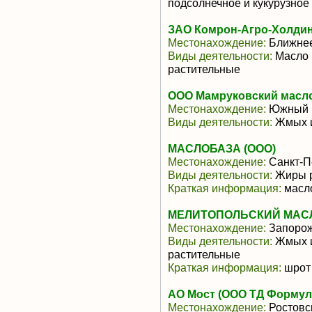
подсолнечное и кукурузное
ЗАО Комрон-Агро-Холди
Местонахождение:
Ближнее
Виды деятельности:
Масло 
растительные
ООО Мамруковский масл
Местонахождение:
Южный 
Виды деятельности:
Жмых и
МАСЛОБАЗА (ООО)
Местонахождение:
Санкт-П
Виды деятельности:
Жиры р
Краткая информация:
масло
МЕЛИТОПОЛЬСКИЙ МАСЛ
Местонахождение:
Запорож
Виды деятельности:
Жмых и
растительные
Краткая информация:
шрот
АО Мост (ООО ТД Формула
Местонахождение:
Ростовс