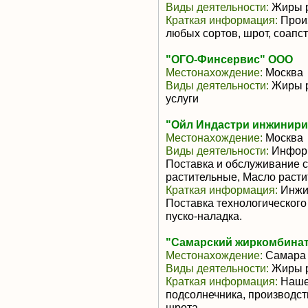
Виды деятельности:
Жиры р
Краткая информация:
Произ
любых сортов, шрот, соапс
"ОГО-Финсервис" ООО
Местонахождение:
Москва
Виды деятельности:
Жиры р
услуги
"Ойл Индастри инжинири
Местонахождение:
Москва
Виды деятельности:
Информ
Поставка и обслуживание с
растительные, Масло раст
Краткая информация:
Инжин
Поставка технологического
пуско-наладка.
"Самарский жиркомбина
Местонахождение:
Самара
Виды деятельности:
Жиры р
Краткая информация:
Наше 
подсолнечника, производст
шрота.