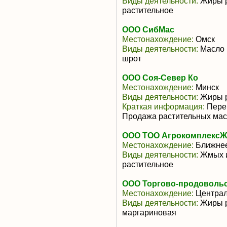
Виды деятельности:
Жиры р
растительное
ООО СибМас
Местонахождение:
Омск
Виды деятельности:
Масло 
шрот
ООО Соя-Север Ко
Местонахождение:
Mинск
Виды деятельности:
Жиры р
Краткая информация:
Перер
Продажа растительных масе
ООО ТОО Агрокомплекс
Местонахождение:
Ближнее
Виды деятельности:
Жмых и
растительное
ООО Торгово-продовольс
Местонахождение:
Центра
Виды деятельности:
Жиры р
маргариновая