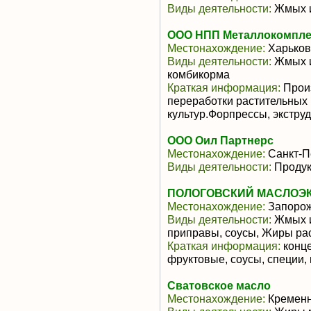
Виды деятельности:
Жмых и
ООО НПП Металлокомпле
Местонахождение:
Харьков
Виды деятельности:
Жмых и
комбикорма
Краткая информация:
Произ
переработки растительных
культур.Форпрессы, экструд
ООО Оил Партнерс
Местонахождение:
Санкт-П
Виды деятельности:
Продук
ПОЛОГОВСКИЙ МАСЛОЭК
Местонахождение:
Запорож
Виды деятельности:
Жмых и
приправы, соусы, Жиры ра
Краткая информация:
конце
фруктовые, соусы, специи,
Сватовское масло
Местонахождение:
Кремен