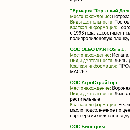
"Ярмарка"Торговый Дом
Местонахождение:
Петроза
Виды деятельности:
Торгов
Краткая информация:
Торго
с 1993 года, ассортимент 
полипропиленовую пленку, 
ООО OLEO MARTOS S.L.
Местонахождение:
Испани
Виды деятельности:
Жиры р
Краткая информация:
ПРОИ
МАСЛО
ООО АгроСтройТорг
Местонахождение:
Воронеж
Виды деятельности:
Жмых и
растительные
Краткая информация:
Реали
масло подсолнечное по це
партнерами являются веду
ООО Биострим