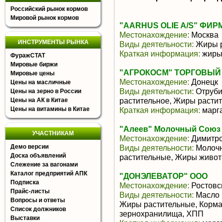
Российский рынок кормов
Мировой рынок кормов
"AARHUS OLIE A/S" ФИР
Местонахождение:
Москва
ИНСТРУМЕНТЫ РЫНКА
Виды деятельности:
Жиры р
Краткая информация:
жиры
ФуражСТАТ
Мировые биржи
"АГРОКОСМ" ТОРГОВЫЙ 
Мировые цены
Местонахождение:
Донецк
Цены на масличные
Виды деятельности:
Отруби
Цены на зерно в России
растительное, Жиры расти
Цены на АК в Китае
Цены на витамины в Китае
Краткая информация:
марга
"Алеев" Молочный Союз
УЧАСТНИКАМ
Местонахождение:
Димитро
Демо версии
Виды деятельности:
Молочн
Доска объявлений
растительные, Жиры живот
Слежение за вагонами
Каталог предприятий АПК
"ДОНЭЛЕВАТОР" ООО
Подписка
Местонахождение:
Ростовс
Прайс-листы
Виды деятельности:
Масло 
Вопросы и ответы
Жиры растительные, Корма 
Список должников
зернохранилища, ХПП
Выставки