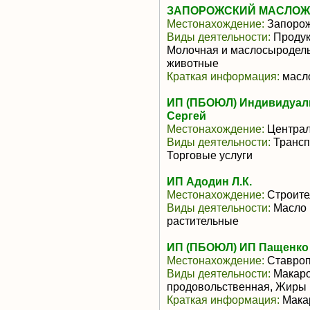
ЗАПОРОЖСКИЙ МАСЛОЖИ
Местонахождение:
Запоро
Виды деятельности:
Продук
Молочная и маслосыродель
животные
Краткая информация:
масл
ИП (ПБОЮЛ) Индивидуал
Сергей
Местонахождение:
Центра
Виды деятельности:
Трансп
Торговые услуги
ИП Адодин Л.К.
Местонахождение:
Строите
Виды деятельности:
Масло 
растительные
ИП (ПБОЮЛ) ИП Пащенко
Местонахождение:
Ставроп
Виды деятельности:
Макаро
продовольственная, Жиры 
Краткая информация:
Макар