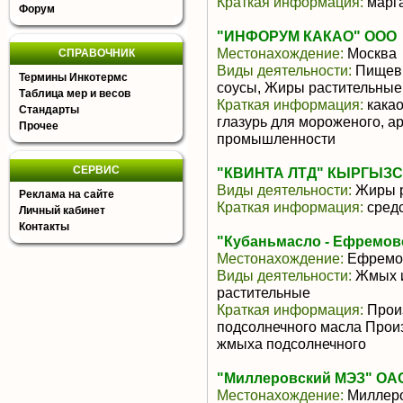
Краткая информация:
марга
Форум
"ИНФОРУМ КАКАО" ООО
Местонахождение:
Москва
СПРАВОЧНИК
Виды деятельности:
Пищевы
Термины Инкотермс
соусы, Жиры растительные
Таблица мер и весов
Краткая информация:
какао
Стандарты
глазурь для мороженого, 
Прочее
промышленности
СЕРВИС
"КВИНТА ЛТД" КЫРГЫЗ
Виды деятельности:
Жиры р
Реклама на сайте
Краткая информация:
средс
Личный кабинет
Контакты
"Кубаньмасло - Ефремов
Местонахождение:
Ефремо
Виды деятельности:
Жмых и
растительные
Краткая информация:
Произ
подсолнечного масла Прои
жмыха подсолнечного
"Миллеровский МЭЗ" ОА
Местонахождение:
Миллер