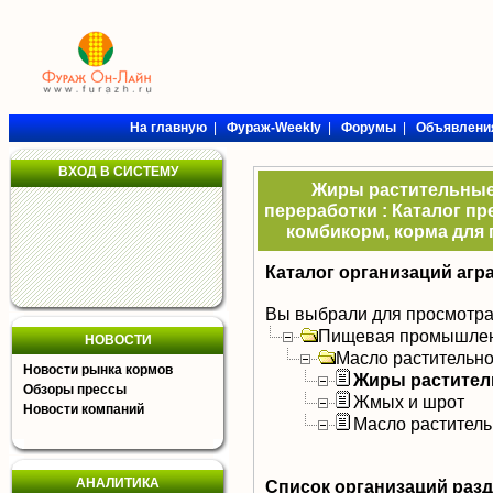
На главную
|
Фураж-Weekly
|
Форумы
|
Объявлени
ВХОД В СИСТЕМУ
Жиры растительные,
переработки : Каталог п
комбикорм, корма для 
Каталог организаций агр
Вы выбрали для просмотра
Пищевая промышлен
НОВОСТИ
Масло растительно
Новости рынка кормов
Жиры растите
Обзоры прессы
Жмых и шрот
Новости компаний
Масло растител
АНАЛИТИКА
Список организаций раз