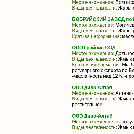
Местонахождение:
Волгогр
Виды деятельности:
Жиры р
БОБРУЙСКИЙ ЗАВОД по
Местонахождение:
Могилев
Виды деятельности:
Жиры р
Краткая информация:
масло
ООО Грейнис ООД
Местонахождение:
Дальнее
Виды деятельности:
Жмых и
Краткая информация:
Мы бо
регулярного експорта по Б
-масличность над 12%, -прот
ООО Диво Алтая
Местонахождение:
Алтайск
Виды деятельности:
Жмых и
растительное
ООО Диво-Алтай
Местонахождение:
Барнау
Виды деятельности:
Жмых и