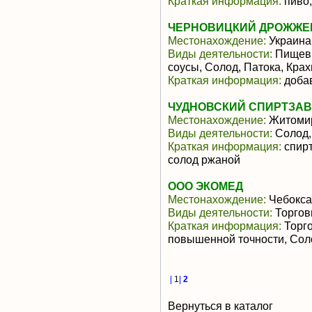
Краткая информация:
пиво,
ЧЕРНОВИЦКИЙ ДРОЖЖЕ
Местонахождение:
Украина
Виды деятельности:
Пищевы
соусы, Солод, Патока, Кра
Краткая информация:
доба
ЧУДНОВСКИЙ СПИРТЗА
Местонахождение:
Житомир
Виды деятельности:
Солод,
Краткая информация:
спирт
солод ржаной
ООО ЭКОМЕД
Местонахождение:
Чебокс
Виды деятельности:
Торгов
Краткая информация:
Торго
повышенной точности, Со
|
1
|
2
Вернуться в каталог