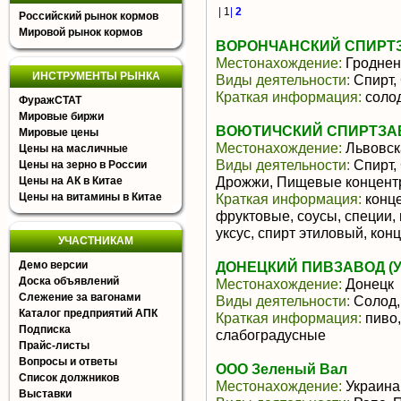
|
1
|
2
Российский рынок кормов
Мировой рынок кормов
ВОРОНЧАНСКИЙ СПИРТ
Местонахождение:
Гроднен
ИНСТРУМЕНТЫ РЫНКА
Виды деятельности:
Спирт,
Краткая информация:
солод
ФуражСТАТ
Мировые биржи
ВОЮТИЧСКИЙ СПИРТЗА
Мировые цены
Местонахождение:
Львовск
Цены на масличные
Виды деятельности:
Спирт, 
Цены на зерно в России
Дрожжи, Пищевые концентр
Цены на АК в Китае
Цены на витамины в Китае
Краткая информация:
конце
фруктовые, соусы, специи,
уксус, спирт этиловый, кон
УЧАСТНИКАМ
Демо версии
ДОНЕЦКИЙ ПИВЗАВОД (У
Доска объявлений
Местонахождение:
Донецк
Слежение за вагонами
Виды деятельности:
Солод,
Каталог предприятий АПК
Краткая информация:
пиво,
Подписка
слабоградусные
Прайс-листы
Вопросы и ответы
ООО Зеленый Вал
Список должников
Местонахождение:
Украина
Выставки