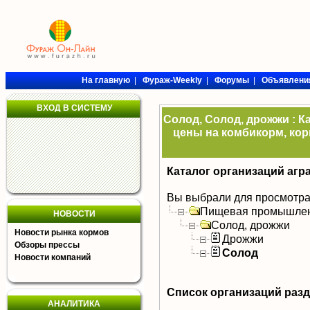
На главную
|
Фураж-Weekly
|
Форумы
|
Объявлени
ВХОД В СИСТЕМУ
Солод, Солод, дрожжи : К
цены на комбикорм, кор
Каталог организаций агр
Вы выбрали для просмотра
Пищевая промышлен
НОВОСТИ
Солод, дрожжи
Новости рынка кормов
Дрожжи
Обзоры прессы
Солод
Новости компаний
Список организаций раз
АНАЛИТИКА