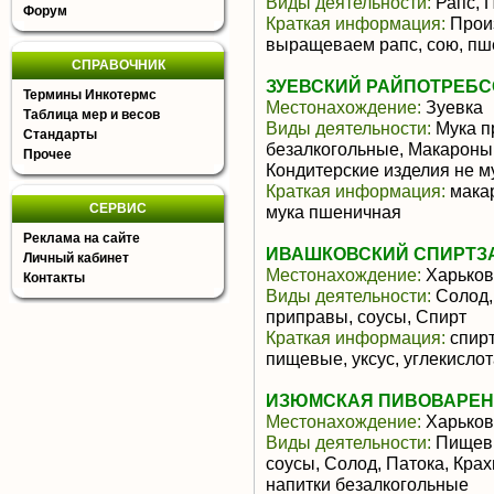
Виды деятельности:
Рапс, 
Форум
Краткая информация:
Прои
выращеваем рапс, сою, пше
СПРАВОЧНИК
ЗУЕВСКИЙ РАЙПОТРЕБ
Термины Инкотермс
Местонахождение:
Зуевка
Таблица мер и весов
Виды деятельности:
Мука п
Стандарты
безалкогольные, Макароны
Прочее
Кондитерские изделия не м
Краткая информация:
макар
СЕРВИС
мука пшеничная
Реклама на сайте
ИВАШКОВСКИЙ СПИРТЗА
Личный кабинет
Местонахождение:
Харьков
Контакты
Виды деятельности:
Солод,
приправы, соусы, Спирт
Краткая информация:
спирт
пищевые, уксус, углекисло
ИЗЮМСКАЯ ПИВОВАРЕННА
Местонахождение:
Харьков
Виды деятельности:
Пищевы
соусы, Солод, Патока, Крах
напитки безалкогольные