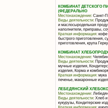
КОМБИНАТ ДЕТСКОГО П
(ФЕДЕРАЛЬНО
Местонахождение:
Санкт-П
Виды деятельности:
Продук
и маслосыродельная проду
наполнители, приправы, со
Краткая информация:
кофе 
быстрого приготовления, с
приготовления, крупа Геркул
КОМБИНАТ ХЛЕБОПРОДУК
Местонахождение:
Челябин
Виды деятельности:
Продук
мучные изделия, Кондитерс
изделия, Корма и комбикор
Краткая информация:
мука 
печенье, макаронные издел
ЛЕБЕДЯНСКИЙ ХЛЕБОК
Местонахождение:
Лебедя
Виды деятельности:
Хлеб и
кукурузы, Кондитерские из
Краткая информация:
кукур