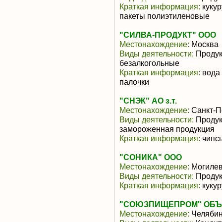
Краткая информация:
кукур
пакеты полиэтиленовые
"СИЛВА-ПРОДУКТ" ООО
Местонахождение:
Москва
Виды деятельности:
Продукт
безалкогольные
Краткая информация:
вода 
палочки
"СНЭК" АО з.т.
Местонахождение:
Санкт-П
Виды деятельности:
Продук
замороженная продукция
Краткая информация:
чипсы
"СОНИКА" ООО
Местонахождение:
Могилев
Виды деятельности:
Продук
Краткая информация:
кукур
"СОЮЗПИЩЕПРОМ" ОБЪ
Местонахождение:
Челябин