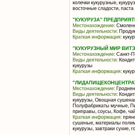
колечки кукурузные, кукуру
восточные сладости, паста
"КУКУРУЗА" ПРЕДПРИЯ
Местонахождение:
Смоленс
Виды деятельности:
Продук
Краткая информация:
кукур
"КУКУРУЗНЫЙ МИР ВИТЭ
Местонахождение:
Санкт-П
Виды деятельности:
Кондит
кукурузы
Краткая информация:
кукур
"ЛИДАПИЩЕКОНЦЕНТРА
Местонахождение:
Гроднен
Виды деятельности:
Кондит
кукурузы, Овощная сушена
Полуфабрикаты мучные, Пи
приправы, соусы, Кофе, ча
Краткая информация:
пряно
сушеные, материалы полим
кукурузы, завтраки сухие, г