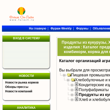
На главную
|
Фураж-Weekly
|
Форумы
|
Объявлени
ВХОД В СИСТЕМУ
Продукты из кукурузы,
изделия : Каталог пре
комбикорм, корма для 
Каталог организаций агр
Вы выбрали для просмотра
Пищевая промышлен
НОВОСТИ
Хлебобулочные и 
Новости рынка кормов
Кондитерские из
Обзоры прессы
Полуфабрикаты
Новости компаний
Продукты из к
Хлеб и хлебобул
АНАЛИТИКА