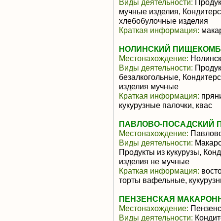
Виды деятельности:
Продук
мучные изделия, Кондитерс
хлебобулочные изделия
Краткая информация:
макар
НОЛИНСКИЙ ПИЩЕКОМБИН
Местонахождение:
Нолинс
Виды деятельности:
Продукт
безалкогольные, Кондитерс
изделия мучные
Краткая информация:
пряни
кукурузные палочки, квас
ПАВЛОВО-ПОСАДСКИЙ П
Местонахождение:
Павловс
Виды деятельности:
Макаро
Продукты из кукурузы, Кон
изделия не мучные
Краткая информация:
восто
торты вафельные, кукурузн
ПЕНЗЕНСКАЯ МАКАРОНН
Местонахождение:
Пензенс
Виды деятельности:
Кондит