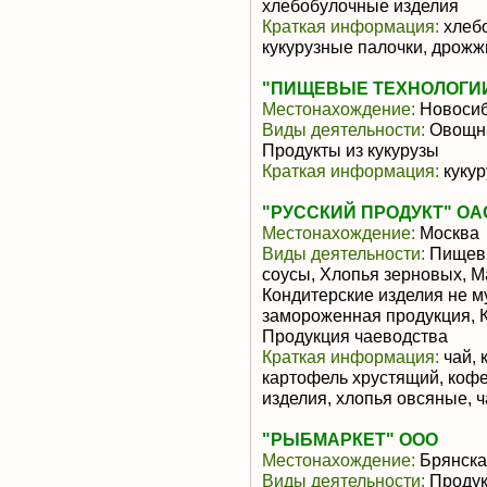
хлебобулочные изделия
Краткая информация:
хлебо
кукурузные палочки, дрож
"ПИЩЕВЫЕ ТЕХНОЛОГИ
Местонахождение:
Новосиб
Виды деятельности:
Овощна
Продукты из кукурузы
Краткая информация:
кукур
"РУССКИЙ ПРОДУКТ" ОА
Местонахождение:
Москва
Виды деятельности:
Пищевы
соусы, Хлопья зерновых, М
Кондитерские изделия не м
замороженная продукция, К
Продукция чаеводства
Краткая информация:
чай, 
картофель хрустящий, кофе
изделия, хлопья овсяные, ч
"РЫБМАРКЕТ" ООО
Местонахождение:
Брянска
Виды деятельности:
Продук