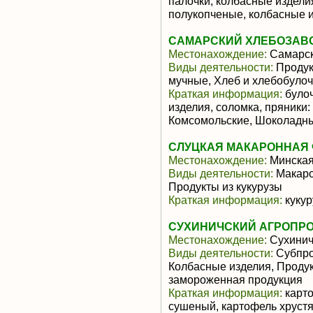
палочки, колбасные издели
полукопченые, колбасные 
САМАРСКИЙ ХЛЕБОЗАВО
Местонахождение:
Самарск
Виды деятельности:
Продукт
мучные, Хлеб и хлебобуло
Краткая информация:
булоч
изделия, соломка, пряники
Комсомольские, Шоколадны
СЛУЦКАЯ МАКАРОННАЯ 
Местонахождение:
Минская
Виды деятельности:
Макаро
Продукты из кукурузы
Краткая информация:
кукур
СУХИНИЧСКИЙ АГРОПР
Местонахождение:
Сухини
Виды деятельности:
Субпро
Колбасные изделия, Продук
замороженная продукция
Краткая информация:
карто
сушеный, картофель хрустя