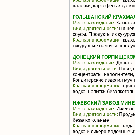
палочки, картофель хрустя
ГОЛЬШАНСКИЙ КРАХМАЛ
Местонахождение:
Каменк
Виды деятельности:
Пищевы
соусы, Продукты из кукуруз
Краткая информация:
крахм
кукурузные палочки, проду
ДОНЕЦКИЙ ГОРПИЩЕКОМ
Местонахождение:
Донецк
Виды деятельности:
Пиво, 
концентраты, наполнители,
Кондитерские изделия муч
Краткая информация:
пряни
водка, напитки безалкогол
ИЖЕВСКИЙ ЗАВОД МИН
Местонахождение:
Ижевск
Виды деятельности:
Продукт
безалкогольные
Краткая информация:
вода 
водка и ликеро-водочные и