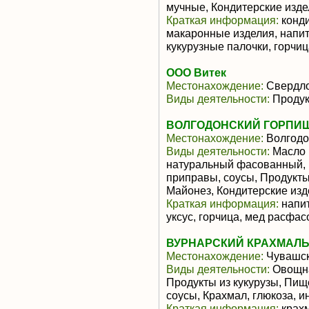
мучные, Кондитерские изд
Краткая информация:
конди
макаронные изделия, напит
кукурузные палочки, горчиц
ООО Витек
Местонахождение:
Свердло
Виды деятельности:
Продук
ВОЛГОДОНСКИЙ ГОРПИЩ
Местонахождение:
Волгодо
Виды деятельности:
Масло 
натуральный фасованный, 
приправы, соусы, Продукты
Майонез, Кондитерские из
Краткая информация:
напит
уксус, горчица, мед расфас
ВУРНАРСКИЙ КРАХМАЛЬ
Местонахождение:
Чувашск
Виды деятельности:
Овощна
Продукты из кукурузы, Пищ
соусы, Крахмал, глюкоза, и
Краткая информация:
крахм