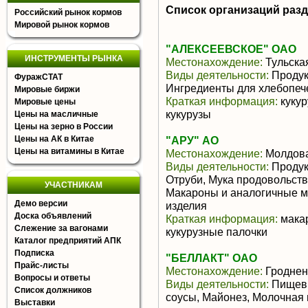
Список организаций раз
Российский рынок кормов
Мировой рынок кормов
"АЛЕКСЕЕВСКОЕ" ОАО
ИНСТРУМЕНТЫ РЫНКА
Местонахождение:
Тульска
Виды деятельности:
Продукт
ФуражСТАТ
Ингредиенты для хлебопеч
Мировые биржи
Краткая информация:
кукур
Мировые цены
кукурузы
Цены на масличные
Цены на зерно в России
Цены на АК в Китае
"АРУ" АО
Цены на витамины в Китае
Местонахождение:
Молдов
Виды деятельности:
Продукт
Отруби, Мука продовольств
УЧАСТНИКАМ
Макароны и аналогичные м
Демо версии
изделия
Доска объявлений
Краткая информация:
макар
Слежение за вагонами
кукурузные палочки
Каталог предприятий АПК
Подписка
"БЕЛЛАКТ" ОАО
Прайс-листы
Местонахождение:
Гроднен
Вопросы и ответы
Виды деятельности:
Пищевы
Список должников
соусы, Майонез, Молочная
Выставки