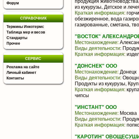
продукция животноводства,
Форум
из кукурузы, Детское и леч
Краткая информация:
горчи
обезжиренное, вода газиро
СПРАВОЧНИК
газированные, сметана, твор
Термины Инкотермс
Таблица мер и весов
"ВОСТОК" АЛЕКСАНДРОВ
Стандарты
Местонахождение:
Алексан
Прочее
Виды деятельности:
Продук
Краткая информация:
издел
СЕРВИС
"ДОНСНЕК" ООО
Реклама на сайте
Местонахождение:
Донецк
Личный кабинет
Виды деятельности:
Овощна
Контакты
Продукты из кукурузы, Кру
Краткая информация:
крупа
чипсы
"ИНСТАНТ" ООО
Местонахождение:
Москва
Виды деятельности:
Продук
Краткая информация:
попк
"КАРОТИН" ОВОЩЕСУШИ