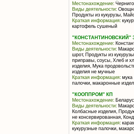
Местонахождение:
Черниго
Виды деятельности:
Овощна
Продукты из кукурузы, Май
Краткая информация:
кукур
картофель сушеный
"КОНСТАНТИНОВСКИЙ" 
Местонахождение:
Констан
Виды деятельности:
Макаро
шрот, Продукты из кукуруз
приправы, соусы, Хлеб и х
изделия, Мука продовольст
изделия не мучные
Краткая информация:
мука 
палочки, макаронные изде
"КООППРОМ" КП
Местонахождение:
Беларус
Виды деятельности:
Макаро
Колбасные изделия, Продук
не консервированная, Конд
Краткая информация:
карам
кукурузные палочки, макар