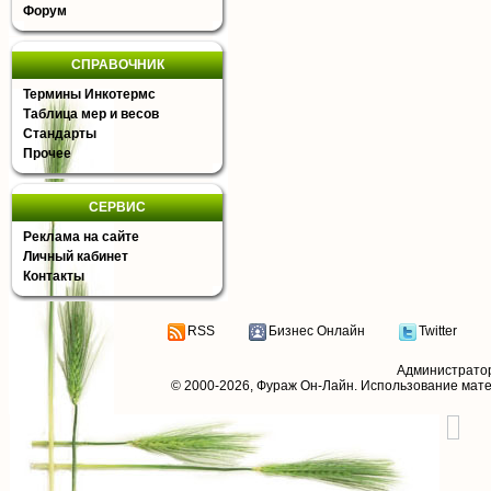
Форум
СПРАВОЧНИК
Термины Инкотермс
Таблица мер и весов
Стандарты
Прочее
СЕРВИС
Реклама на сайте
Личный кабинет
Контакты
RSS
Бизнес Онлайн
Twitter
Администрато
© 2000-2026,
Фураж Он-Лайн
. Использование мат