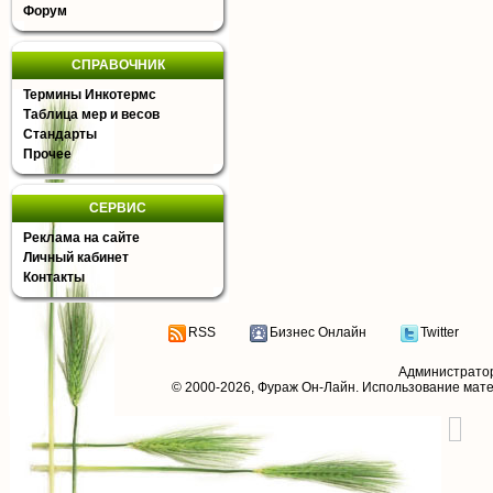
Форум
СПРАВОЧНИК
Термины Инкотермс
Таблица мер и весов
Стандарты
Прочее
СЕРВИС
Реклама на сайте
Личный кабинет
Контакты
RSS
Бизнес Онлайн
Twitter
Администрато
© 2000-2026,
Фураж Он-Лайн
. Использование мат