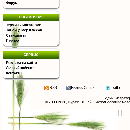
Форум
СПРАВОЧНИК
Термины Инкотермс
Таблица мер и весов
Стандарты
Прочее
СЕРВИС
Реклама на сайте
Личный кабинет
Контакты
RSS
Бизнес Онлайн
Twitter
Администрато
© 2000-2026,
Фураж Он-Лайн
. Использование мат