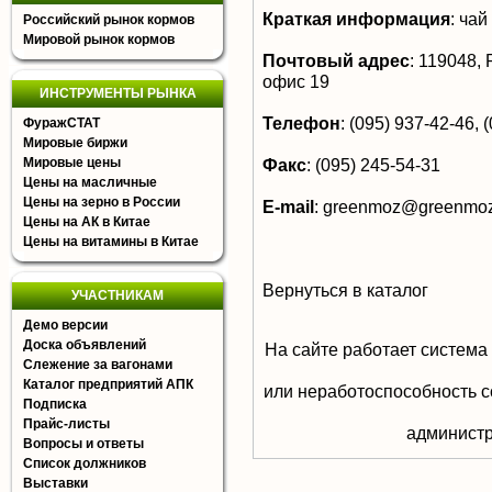
Краткая информация
:
чай
Российский рынок кормов
Мировой рынок кормов
Почтовый адрес
:
119048, Р
офис 19
ИНСТРУМЕНТЫ РЫНКА
Телефон
:
(095) 937-42-46, 
ФуражСТАТ
Мировые биржи
Мировые цены
Факс
:
(095) 245-54-31
Цены на масличные
Цены на зерно в России
E-mail
:
greenmoz@greenmoz
Цены на АК в Китае
Цены на витамины в Китае
Вернуться в каталог
УЧАСТНИКАМ
Демо версии
Доска объявлений
На сайте работает система
Слежение за вагонами
Каталог предприятий АПК
или неработоспособность с
Подписка
Прайс-листы
aдминистр
Вопросы и ответы
Список должников
Выставки