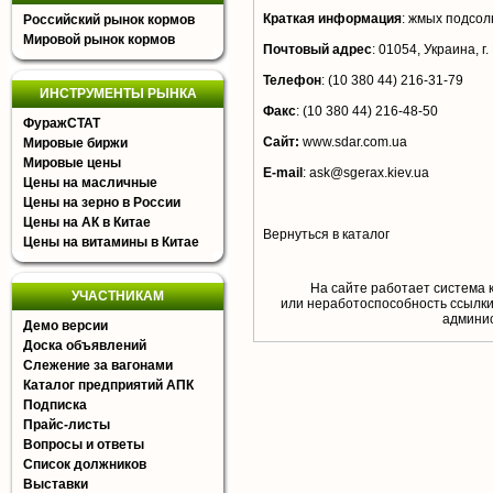
Краткая информация
:
жмых подсол
Российский рынок кормов
Мировой рынок кормов
Почтовый адрес
:
01054, Украина, г. 
Телефон
:
(10 380 44) 216-31-79
ИНСТРУМЕНТЫ РЫНКА
Факс
:
(10 380 44) 216-48-50
ФуражСТАТ
Сайт:
www.sdar.com.ua
Мировые биржи
Мировые цены
E-mail
:
ask@sgerax.kiev.ua
Цены на масличные
Цены на зерно в России
Цены на АК в Китае
Вернуться в каталог
Цены на витамины в Китае
На сайте работает система 
УЧАСТНИКАМ
или неработоспособность ссылки,
aдминис
Демо версии
Доска объявлений
Слежение за вагонами
Каталог предприятий АПК
Подписка
Прайс-листы
Вопросы и ответы
Список должников
Выставки