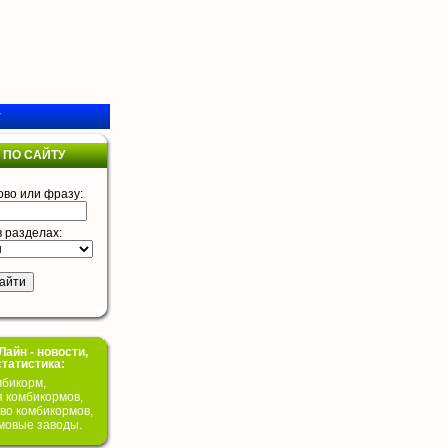
у
 ПО САЙТУ
ово или фразу:
в разделах:
айн - новости,
статистика:
бикорм,
я комбикормов,
во комбикормов,
мовые заводы.