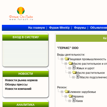
На главную
|
Фураж-Weekly
|
Форумы
|
Объявлени
ВХОД В СИСТЕМУ
Ка
"ГЕРАКС" ООО
Виды деятельности:
Пищевая промышленность
Масло растительное и о
Жмых и шрот
Масло растительное
НОВОСТИ
Масло подсолнечн
Новости рынка кормов
Обзоры прессы
Регион:
Новости компаний
Ближнее зарубежье
Украина
Киев
АНАЛИТИКА