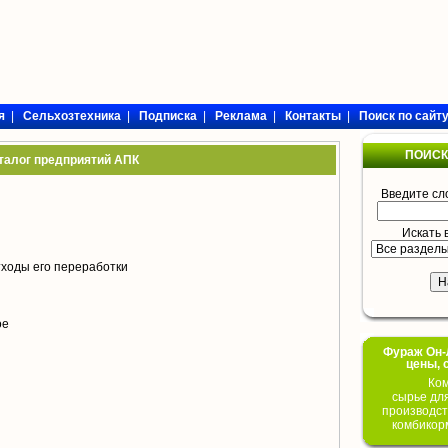
я
|
Сельхозтехника
|
Подписка
|
Реклама
|
Контакты
|
Поиск по сайт
ПОИСК
талог предприятий АПК
Введите сл
Искать 
тходы его переработки
ое
Фураж Он-Л
цены, 
Ком
сырье дл
производст
комбикор