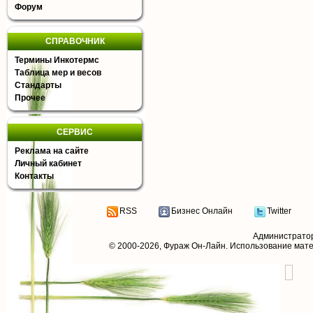
Форум
СПРАВОЧНИК
Термины Инкотермс
Таблица мер и весов
Стандарты
Прочее
СЕРВИС
Реклама на сайте
Личный кабинет
Контакты
RSS
Бизнес Онлайн
Twitter
Администрато
© 2000-2026,
Фураж Он-Лайн
. Использование мат