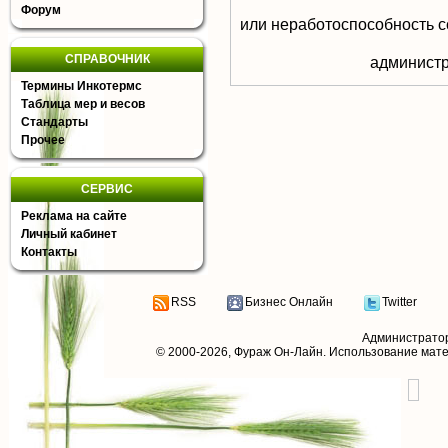
Форум
или неработоспособность с
СПРАВОЧНИК
aдминистр
Термины Инкотермс
Таблица мер и весов
Стандарты
Прочее
СЕРВИС
Реклама на сайте
Личный кабинет
Контакты
RSS
Бизнес Онлайн
Twitter
Администрато
© 2000-2026,
Фураж Он-Лайн
. Использование мат