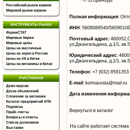
Оренбург
Российский рынок кормов
Мировой рынок кормов
Полная информация
:
Опто
ИНСТРУМЕНТЫ РЫНКА
ИНН
:
5609089540/5609010
ФуражСТАТ
Мировые биржи
Почтовый адрес
:
460052,О
Мировые цены
ул.Джангильдина, д.1/1, кв.
Цены на масличные
Цены на зерно в России
Юридический адрес
:
46005
Цены на АК в Китае
ул.Джангильдина, д.1/1, кв.
Цены на витамины в Китае
Телефон
:
+7 (932) 8591353
УЧАСТНИКАМ
E-mail
:
kormaurala@mail.ru
Демо версии
Доска объявлений
Дата изменения информа
Слежение за вагонами
Каталог предприятий АПК
Подписка
Вернуться в каталог
Прайс-листы
Вопросы и ответы
Список должников
На сайте работает система
Выставки