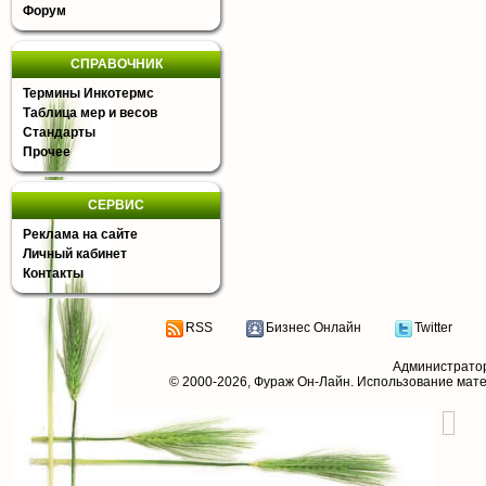
Форум
СПРАВОЧНИК
Термины Инкотермс
Таблица мер и весов
Стандарты
Прочее
СЕРВИС
Реклама на сайте
Личный кабинет
Контакты
RSS
Бизнес Онлайн
Twitter
Администрато
© 2000-2026,
Фураж Он-Лайн
. Использование мат