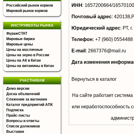
ИНН
:
1657200664/1657010
Российский рынок кормов
Мировой рынок кормов
Почтовый адрес
:
420138,РТ
ИНСТРУМЕНТЫ РЫНКА
Юридический адрес
:
РТ, г
ФуражСТАТ
Телефон
:
+7 (960) 0554488
Мировые биржи
Мировые цены
Цены на масличные
E-mail
:
2667376@mail.ru
Цены на зерно в России
Цены на АК в Китае
Дата изменения информа
Цены на витамины в Китае
Вернуться в каталог
УЧАСТНИКАМ
Демо версии
Доска объявлений
На сайте работает система
Слежение за вагонами
Каталог предприятий АПК
или неработоспособность с
Подписка
Прайс-листы
aдминистр
Вопросы и ответы
Список должников
Выставки