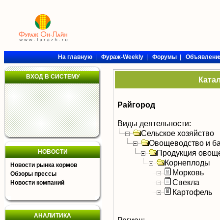
На главную
|
Фураж-Weekly
|
Форумы
|
Объявлени
ВХОД В СИСТЕМУ
Ката
Райгород
Виды деятельности:
Сельское хозяйство
Овощеводство и б
НОВОСТИ
Продукция овощ
Корнеплоды
Новости рынка кормов
Морковь
Обзоры прессы
Свекла
Новости компаний
Картофель
АНАЛИТИКА