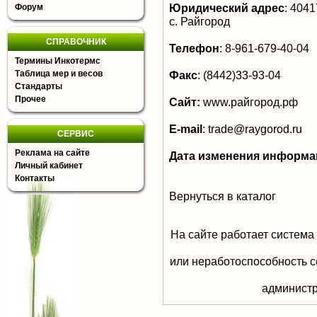
Юридический адрес
:
40417
Форум
с. Райгород
СПРАВОЧНИК
Телефон
:
8-961-679-40-04
Термины Инкотермс
Таблица мер и весов
Факс
:
(8442)33-93-04
Стандарты
Прочее
Сайт:
www.райгород.рф
E-mail
:
trade@raygorod.ru
СЕРВИС
Реклама на сайте
Дата изменения информа
Личный кабинет
Контакты
Вернуться в каталог
На сайте работает система
или неработоспособность с
aдминистр