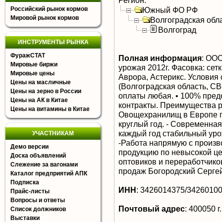
Регион:
Российский рынок кормов
Южный ФО РФ
Мировой рынок кормов
Волгоградская обл
Волгоград
ИНСТРУМЕНТЫ РЫНКА
ФуражСТАТ
Полная информация
:
ООО 
Мировые биржи
урожая 2012г. Фасовка: сетк
Мировые цены
Аврора, Астерикс. Условия
Цены на масличные
(Волгоградская область, СВ
Цены на зерно в России
оплаты любая. • 100% пред
Цены на АК в Китае
контракты. Преимущества р
Цены на витамины в Китае
Овощехранилищ в Европе п
круглый год. - Современна
каждый год стабильный уро
УЧАСТНИКАМ
-Работа напрямую с произ
Демо версии
продукцию по невысокой це
Доска объявлений
оптовиков и переработчико
Слежение за вагонами
продаж Богородский Сергей
Каталог предприятий АПК
Подписка
ИНН
:
3426014375/3426010
Прайс-листы
Вопросы и ответы
Почтовый адрес
:
400050 г
Список должников
Выставки