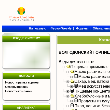
На главную
|
Фураж-Weekly
|
Форумы
|
Объявлени
ВХОД В СИСТЕМУ
Ката
ВОЛГОДОНСКИЙ ГОРПИЩ
Виды деятельности:
Пищевая промышлен
Масло растительно
НОВОСТИ
Масло раститель
Сахар, мед, патока
Новости рынка кормов
Мед искусствен
Обзоры прессы
Пищевые концентра
Новости компаний
Хлебобулочные и м
Продукты из кук
Пиво, напитки без
АНАЛИТИКА