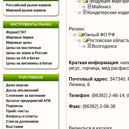
Продукция маргар
Российский рынок кормов
Майонез
Мировой рынок кормов
Кондитерские изде
ИНСТРУМЕНТЫ РЫНКА
Регион:
ФуражСТАТ
Южный ФО РФ
Мировые биржи
Ростовская област
Мировые цены
Волгодонск
Цены на масличные
Цены на зерно в России
Цены на АК в Китае
Краткая информация
:
напи
Цены на витамины в Китае
уксус, горчица, мед расфас
УЧАСТНИКАМ
Почтовый адрес
:
347340, Р
Ленина, 6
Демо версии
Доска объявлений
Телефон
:
(86392) 2-46-14, 
Слежение за вагонами
Каталог предприятий АПК
Факс
:
(86392) 2-06-38
Подписка
Прайс-листы
Вопросы и ответы
Список должников
Выставки
Вернуться в каталог