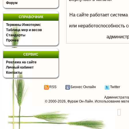
Форум
На сайте работает система
СПРАВОЧНИК
Термины Инкотермс
или неработоспособность с
Таблица мер и весов
Стандарты
aдминистр
Прочее
СЕРВИС
Реклама на сайте
Личный кабинет
Контакты
RSS
Бизнес Онлайн
Twitter
Администрато
© 2000-2026,
Фураж Он-Лайн
. Использование мат