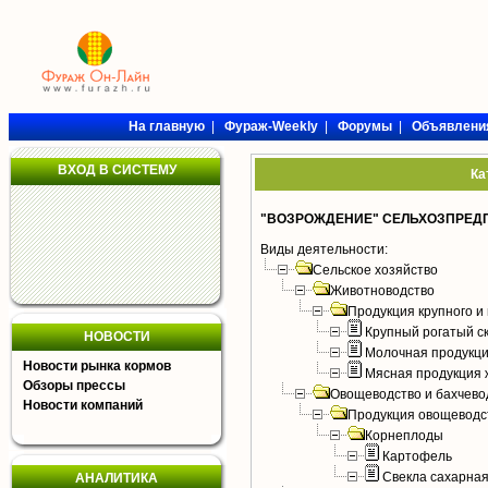
На главную
|
Фураж-Weekly
|
Форумы
|
Объявлени
ВХОД В СИСТЕМУ
Ка
"ВОЗРОЖДЕНИЕ" СЕЛЬХОЗПРЕД
Виды деятельности:
Сельское хозяйство
Животноводство
Продукция крупного и 
Крупный рогатый с
НОВОСТИ
Молочная продукци
Новости рынка кормов
Мясная продукция 
Обзоры прессы
Овощеводство и бахчево
Новости компаний
Продукция овощеводс
Корнеплоды
Картофель
Свекла сахарна
АНАЛИТИКА