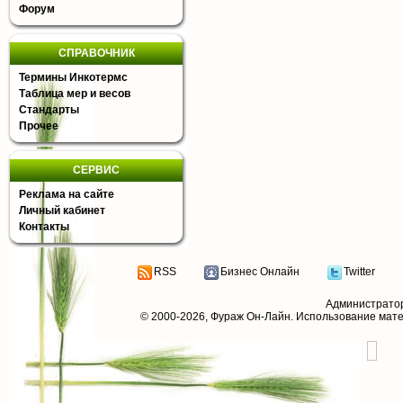
Форум
СПРАВОЧНИК
Термины Инкотермс
Таблица мер и весов
Стандарты
Прочее
СЕРВИС
Реклама на сайте
Личный кабинет
Контакты
RSS
Бизнес Онлайн
Twitter
Администрато
© 2000-2026,
Фураж Он-Лайн
. Использование мат