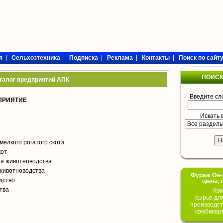
я
|
Сельхозтехника
|
Подписка
|
Реклама
|
Контакты
|
Поиск по сайт
ПОИСК
талог предприятий АПК
Введите сл
ПРИЯТИЕ
Искать 
мелкого рогатого скота
кот
я животноводства
животноводства
Фураж Он-Л
дство
цены, 
тва
Ком
сырье дл
производст
комбикор
я