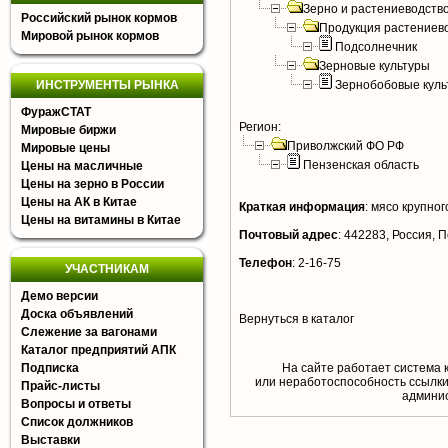
Зерно и растениеводств
Российский рынок кормов
Продукция растениев
Мировой рынок кормов
Подсолнечник
Зерновые культуры
ИНСТРУМЕНТЫ РЫНКА
Зернобобовые куль
ФуражСТАТ
Регион:
Мировые биржи
Приволжский ФО РФ
Мировые цены
Пензенская область
Цены на масличные
Цены на зерно в России
Цены на АК в Китае
Краткая информация
:
мясо крупного
Цены на витамины в Китае
Почтовый адрес
:
442283, Россия, П
Телефон
:
2-16-75
УЧАСТНИКАМ
Демо версии
Доска объявлений
Вернуться в каталог
Слежение за вагонами
Каталог предприятий АПК
Подписка
На сайте работает система 
или неработоспособность ссылки,
Прайс-листы
aдминис
Вопросы и ответы
Список должников
Выставки