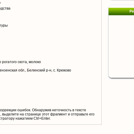
о
одства
Ре
туры
 рогатого скота, молоко
ензенская обл., Белинский р-н, с. Крюково
коррекции ошибок. Обнаружив неточность в тексте
 выделите на странице этот фрагмент и отправьте его
тратору нажатием Ctrl+Enter.