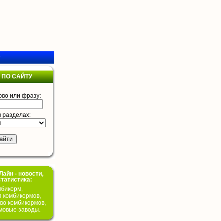
у
 ПО САЙТУ
ово или фразу:
в разделах:
айн - новости,
статистика:
бикорм,
я комбикормов,
во комбикормов,
мовые заводы.