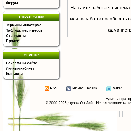
Форум
На сайте работает система
СПРАВОЧНИК
или неработоспособность с
Термины Инкотермс
aдминистр
Таблица мер и весов
Стандарты
Прочее
СЕРВИС
Реклама на сайте
Личный кабинет
Контакты
RSS
Бизнес Онлайн
Twitter
Администрато
© 2000-2026,
Фураж Он-Лайн
. Использование мат