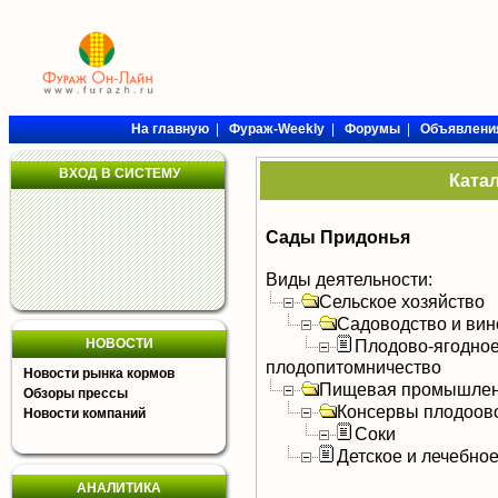
На главную
|
Фураж-Weekly
|
Форумы
|
Объявлени
ВХОД В СИСТЕМУ
Ката
Сады Придонья
Виды деятельности:
Сельское хозяйство
Садоводство и вин
НОВОСТИ
Плодово-ягодное
плодопитомничество
Новости рынка кормов
Пищевая промышлен
Обзоры прессы
Консервы плодоов
Новости компаний
Соки
Детское и лечебно
АНАЛИТИКА