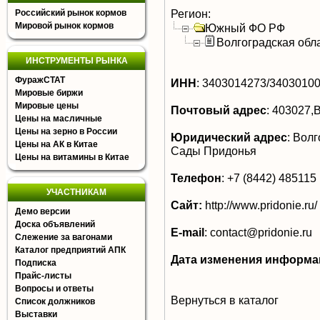
Регион:
Российский рынок кормов
Мировой рынок кормов
Южный ФО РФ
Волгоградская обл
ИНСТРУМЕНТЫ РЫНКА
ФуражСТАТ
ИНН
:
3403014273/3403010
Мировые биржи
Мировые цены
Почтовый адрес
:
403027,В
Цены на масличные
Цены на зерно в России
Юридический адрес
:
Волго
Цены на АК в Китае
Сады Придонья
Цены на витамины в Китае
Телефон
:
+7 (8442) 485115
УЧАСТНИКАМ
Сайт:
http://www.pridonie.ru/
Демо версии
Доска объявлений
E-mail
:
contact@pridonie.ru
Слежение за вагонами
Каталог предприятий АПК
Дата изменения информа
Подписка
Прайс-листы
Вопросы и ответы
Вернуться в каталог
Список должников
Выставки