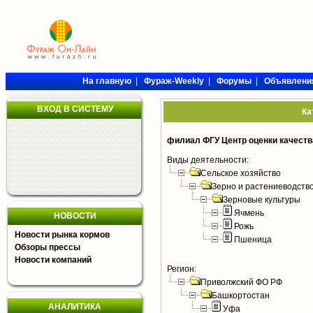
На главную
|
Фураж-Weekly
|
Форумы
|
Объявлени
ВХОД В СИСТЕМУ
Ка
филиал ФГУ Центр оценки качеств
Виды деятельности:
Сельское хозяйство
Зерно и растениеводств
Зерновые культуры
Ячмень
НОВОСТИ
Рожь
Новости рынка кормов
Пшеница
Обзоры прессы
Новости компаний
Регион:
Приволжский ФО РФ
Башкортостан
АНАЛИТИКА
Уфа