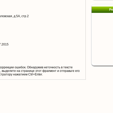
Ре
яловская, д.5А, стр.2
7.2015
коррекции ошибок. Обнаружив неточность в тексте
 выделите на странице этот фрагмент и отправьте его
тратору нажатием Ctrl+Enter.