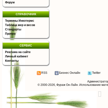
Форум
СПРАВОЧНИК
Термины Инкотермс
Таблица мер и весов
Стандарты
Прочее
СЕРВИС
Реклама на сайте
Личный кабинет
Контакты
RSS
Бизнес Онлайн
Twitter
Администрато
© 2000-2026,
Фураж Он-Лайн
. Использование мат