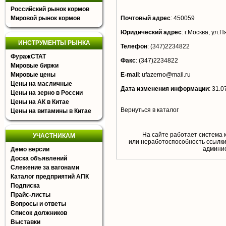
Российский рынок кормов
Мировой рынок кормов
Почтовый адрес
:
450059
Юридический адрес
:
г.Москва, ул.П
ИНСТРУМЕНТЫ РЫНКА
Телефон
:
(347)2234822
ФуражСТАТ
Факс
:
(347)2234822
Мировые биржи
Мировые цены
E-mail
:
ufazerno@mail.ru
Цены на масличные
Дата изменения информации
:
31.0
Цены на зерно в России
Цены на АК в Китае
Вернуться в каталог
Цены на витамины в Китае
На сайте работает система 
УЧАСТНИКАМ
или неработоспособность ссылки,
aдминис
Демо версии
Доска объявлений
Слежение за вагонами
Каталог предприятий АПК
Подписка
Прайс-листы
Вопросы и ответы
Список должников
Выставки