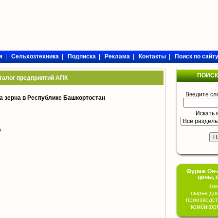
я
|
Сельхозтехника
|
Подписка
|
Реклама
|
Контакты
|
Поиск по сайт
ПОИСК
талог предприятий АПК
Введите сл
а зерна в Республике Башкортостан
Искать 
о
Фураж Он-Л
цены, 
Ком
сырье дл
производст
комбикор