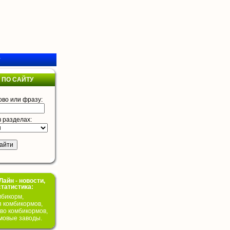
у
 ПО САЙТУ
ово или фразу:
в разделах:
айн - новости,
статистика:
бикорм,
я комбикормов,
во комбикормов,
мовые заводы.