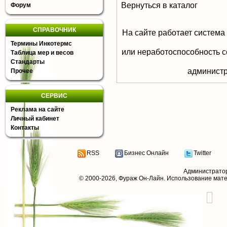
Вернуться в каталог
Форум
СПРАВОЧНИК
На сайте работает система
Термины Инкотермс
или неработоспособность с
Таблица мер и весов
Стандарты
aдминистр
Прочее
СЕРВИС
Реклама на сайте
Личный кабинет
Контакты
RSS
Бизнес Онлайн
Twitter
Администрато
© 2000-2026,
Фураж Он-Лайн
. Использование мат