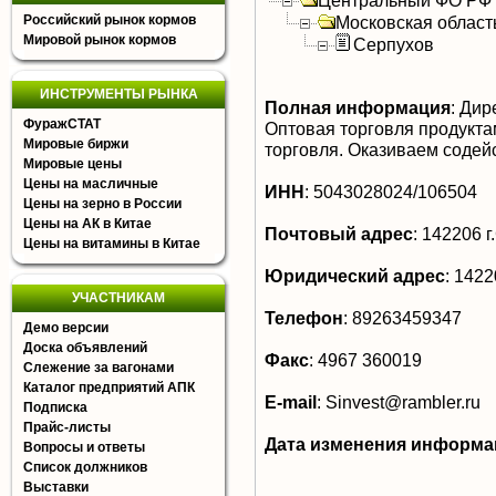
Центральный ФО РФ
Российский рынок кормов
Московская област
Мировой рынок кормов
Серпухов
ИНСТРУМЕНТЫ РЫНКА
Полная информация
:
Дире
ФуражСТАТ
Оптовая торговля продукта
Мировые биржи
торговля. Оказиваем содей
Мировые цены
Цены на масличные
ИНН
:
5043028024/106504
Цены на зерно в России
Цены на АК в Китае
Почтовый адрес
:
142206 г
Цены на витамины в Китае
Юридический адрес
:
1422
УЧАСТНИКАМ
Телефон
:
89263459347
Демо версии
Доска объявлений
Факс
:
4967 360019
Слежение за вагонами
Каталог предприятий АПК
E-mail
:
Sinvest@rambler.ru
Подписка
Прайс-листы
Дата изменения информа
Вопросы и ответы
Список должников
Выставки