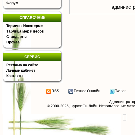
Форум
aдминистр
СПРАВОЧНИК
Термины Инкотермс
Таблица мер и весов
Стандарты
Прочее
СЕРВИС
Реклама на сайте
Личный кабинет
Контакты
RSS
Бизнес Онлайн
Twitter
Администрато
© 2000-2026,
Фураж Он-Лайн
. Использование мат